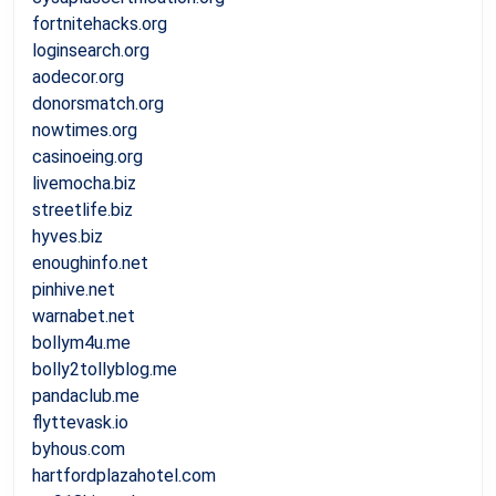
fortnitehacks.org
loginsearch.org
aodecor.org
donorsmatch.org
nowtimes.org
casinoeing.org
livemocha.biz
streetlife.biz
hyves.biz
enoughinfo.net
pinhive.net
warnabet.net
bollym4u.me
bolly2tollyblog.me
pandaclub.me
flyttevask.io
byhous.com
hartfordplazahotel.com