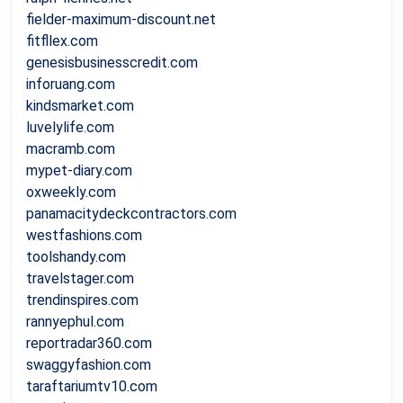
fielder-maximum-discount.net
fitfllex.com
genesisbusinesscredit.com
inforuang.com
kindsmarket.com
luvelylife.com
macramb.com
mypet-diary.com
oxweekly.com
panamacitydeckcontractors.com
westfashions.com
toolshandy.com
travelstager.com
trendinspires.com
rannyephul.com
reportradar360.com
swaggyfashion.com
taraftariumtv10.com