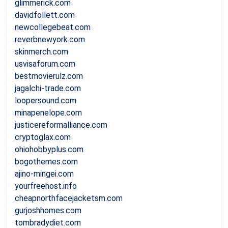
glimmerick.com
davidfollett.com
newcollegebeat.com
reverbnewyork.com
skinmerch.com
usvisaforum.com
bestmovierulz.com
jagalchi-trade.com
loopersound.com
minapenelope.com
justicereformalliance.com
cryptoglax.com
ohiohobbyplus.com
bogothemes.com
ajino-mingei.com
yourfreehost.info
cheapnorthfacejacketsm.com
gurjoshhomes.com
tombradydiet.com