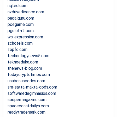
nqted.com
nzdriverlicence.com
pagalguru.com
pcegame.com
pgslot-r2.com
ws-expression.com
zchotels.com
zepfo.com
technologynews5.com
teknoeduka.com
thenews-blog.com
todaycryptotimes.com
usabonuscodes.com
sm-satta-makta-gods.com
softwaredegimnasios.com
soopermagazine.com
spacecoastdailys.com
readytrademark.com