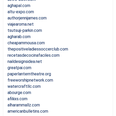
aghapal.com
altu-expo.com
authorjennijames.com
viajearoma.net
tsutsuji-parkin.com
agharab.com
cheapammousa.com
thepositiveladiessoccerclub.com
recetasdecocinafaciles.com
naildesignsidea.net
greatpai.com
paperlanterntheatre.org
freeworshipnetwork.com
watercraftllc.com
abourge.com
afiliixs.com
alharammallz.com
americanbulletins.com