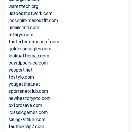
wareztech.org
usabestnetwork.com
jessepinkmanoutfit.com
umailsend.com
retarys.com
fasterformationcpf.com
goldensnuggles.com
lookbattlemap.com
buyrdpservice.com
yesport.net
tostylo.com
yougetthat.net
sportsnetclub.com
newbestcrypto.com
oxfordsave.com
iclassicgames.com
saung-artikel.com
fasthokivip2.com