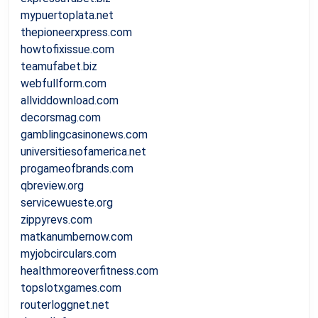
mypuertoplata.net
thepioneerxpress.com
howtofixissue.com
teamufabet.biz
webfullform.com
allviddownload.com
decorsmag.com
gamblingcasinonews.com
universitiesofamerica.net
progameofbrands.com
qbreview.org
servicewueste.org
zippyrevs.com
matkanumbernow.com
myjobcirculars.com
healthmoreoverfitness.com
topslotxgames.com
routerloggnet.net