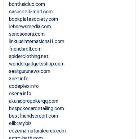
bonthaiclub.com
casusbelli-mod.com
bookplatesociety.com
lebnewsmedia.com
sonosonora.com
linkuusinternasional1.com
friendsroll.com
spiderclothing.net
wondergadgetsshop.com
seatgurunews.com
3net.info
codeplex.info
okena.info
akunidpropokerqq.com
bespokecardetailing.com
bestfriendscredit.com
elibrary.biz
eczema-naturalcures.com
astro-bath.com