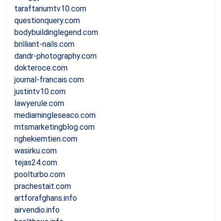
taraftariumtv10.com
questionquery.com
bodybuildinglegend.com
brilliant-nails.com
dandr-photography.com
dokteroce.com
journal-francais.com
justintv10.com
lawyerule.com
mediamingleseaco.com
mtsmarketingblog.com
nghekiemtien.com
wasirku.com
tejas24.com
poolturbo.com
prachestait.com
artforafghans.info
airvendio.info