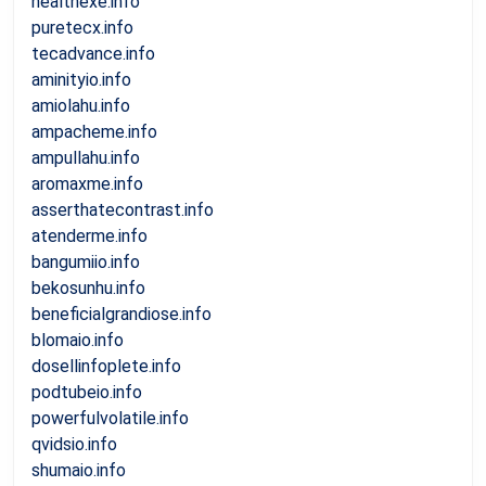
healthexe.info
puretecx.info
tecadvance.info
aminityio.info
amiolahu.info
ampacheme.info
ampullahu.info
aromaxme.info
asserthatecontrast.info
atenderme.info
bangumiio.info
bekosunhu.info
beneficialgrandiose.info
blomaio.info
dosellinfoplete.info
podtubeio.info
powerfulvolatile.info
qvidsio.info
shumaio.info