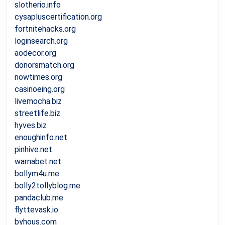
slotherio.info
cysapluscertification.org
fortnitehacks.org
loginsearch.org
aodecor.org
donorsmatch.org
nowtimes.org
casinoeing.org
livemocha.biz
streetlife.biz
hyves.biz
enoughinfo.net
pinhive.net
warnabet.net
bollym4u.me
bolly2tollyblog.me
pandaclub.me
flyttevask.io
byhous.com