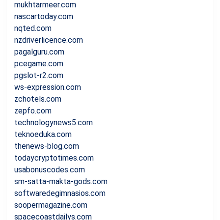
mukhtarmeer.com
nascartoday.com
nqted.com
nzdriverlicence.com
pagalguru.com
pcegame.com
pgslot-r2.com
ws-expression.com
zchotels.com
zepfo.com
technologynews5.com
teknoeduka.com
thenews-blog.com
todaycryptotimes.com
usabonuscodes.com
sm-satta-makta-gods.com
softwaredegimnasios.com
soopermagazine.com
spacecoastdailys.com