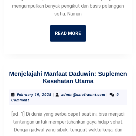
mengumpulkan banyak pengikut dan basis pelanggan
setia. Namun
READ
READ MORE
MORE
Menjelajahi Manfaat Daduwin: Suplemen
Menjelajahi
Kesehatan Utama
Manfaat
Daduwin:
February
admin@caiofrac
February 19, 2025
|
admin@caiofracini.com
|
0
19,
Comment
Suplemen
2025
Kesehatan
[ad_1] Di dunia yang serba cepat saat ini, bisa menjadi
Utama
tantangan untuk mempertahankan gaya hidup sehat.
Dengan jadwal yang sibuk, tenggat waktu kerja, dan