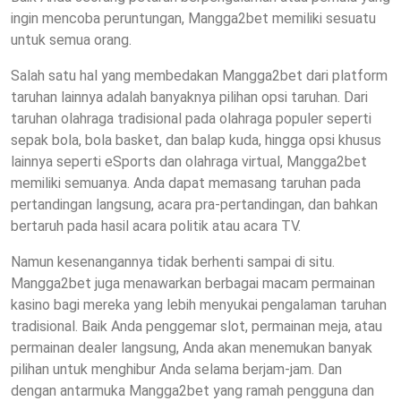
ingin mencoba peruntungan, Mangga2bet memiliki sesuatu
untuk semua orang.
Salah satu hal yang membedakan Mangga2bet dari platform
taruhan lainnya adalah banyaknya pilihan opsi taruhan. Dari
taruhan olahraga tradisional pada olahraga populer seperti
sepak bola, bola basket, dan balap kuda, hingga opsi khusus
lainnya seperti eSports dan olahraga virtual, Mangga2bet
memiliki semuanya. Anda dapat memasang taruhan pada
pertandingan langsung, acara pra-pertandingan, dan bahkan
bertaruh pada hasil acara politik atau acara TV.
Namun kesenangannya tidak berhenti sampai di situ.
Mangga2bet juga menawarkan berbagai macam permainan
kasino bagi mereka yang lebih menyukai pengalaman taruhan
tradisional. Baik Anda penggemar slot, permainan meja, atau
permainan dealer langsung, Anda akan menemukan banyak
pilihan untuk menghibur Anda selama berjam-jam. Dan
dengan antarmuka Mangga2bet yang ramah pengguna dan