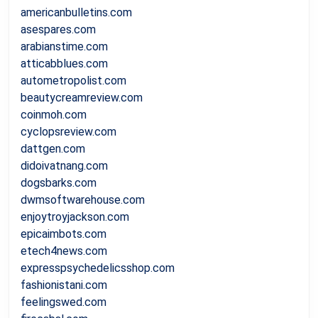
americanbulletins.com
asespares.com
arabianstime.com
atticabblues.com
autometropolist.com
beautycreamreview.com
coinmoh.com
cyclopsreview.com
dattgen.com
didoivatnang.com
dogsbarks.com
dwmsoftwarehouse.com
enjoytroyjackson.com
epicaimbots.com
etech4news.com
expresspsychedelicsshop.com
fashionistani.com
feelingswed.com