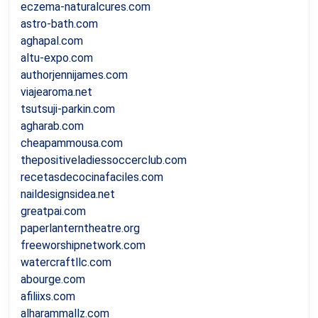
eczema-naturalcures.com
astro-bath.com
aghapal.com
altu-expo.com
authorjennijames.com
viajearoma.net
tsutsuji-parkin.com
agharab.com
cheapammousa.com
thepositiveladiessoccerclub.com
recetasdecocinafaciles.com
naildesignsidea.net
greatpai.com
paperlanterntheatre.org
freeworshipnetwork.com
watercraftllc.com
abourge.com
afiliixs.com
alharammallz.com