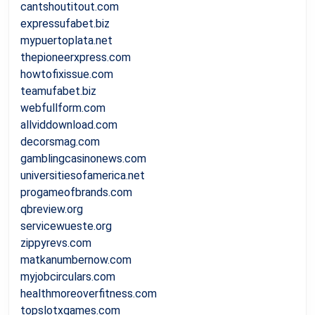
cantshoutitout.com
expressufabet.biz
mypuertoplata.net
thepioneerxpress.com
howtofixissue.com
teamufabet.biz
webfullform.com
allviddownload.com
decorsmag.com
gamblingcasinonews.com
universitiesofamerica.net
progameofbrands.com
qbreview.org
servicewueste.org
zippyrevs.com
matkanumbernow.com
myjobcirculars.com
healthmoreoverfitness.com
topslotxgames.com