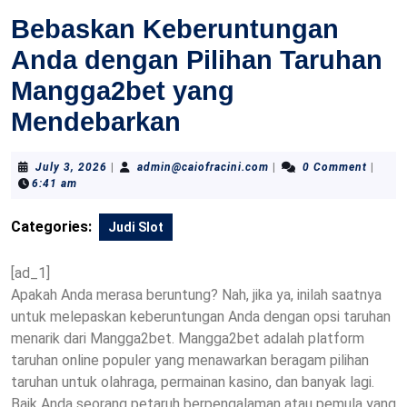
Bebaskan Keberuntungan
Anda dengan Pilihan Taruhan
Mangga2bet yang
Mendebarkan
July
admin@caiofracini.com
July 3, 2026
|
admin@caiofracini.com
|
0 Comment
|
3,
6:41 am
2026
Categories:
Judi Slot
[ad_1]
Apakah Anda merasa beruntung? Nah, jika ya, inilah saatnya
untuk melepaskan keberuntungan Anda dengan opsi taruhan
menarik dari Mangga2bet. Mangga2bet adalah platform
taruhan online populer yang menawarkan beragam pilihan
taruhan untuk olahraga, permainan kasino, dan banyak lagi.
Baik Anda seorang petaruh berpengalaman atau pemula yang