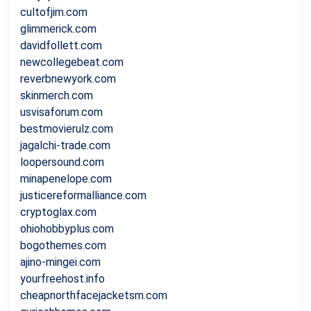
cultofjim.com
glimmerick.com
davidfollett.com
newcollegebeat.com
reverbnewyork.com
skinmerch.com
usvisaforum.com
bestmovierulz.com
jagalchi-trade.com
loopersound.com
minapenelope.com
justicereformalliance.com
cryptoglax.com
ohiohobbyplus.com
bogothemes.com
ajino-mingei.com
yourfreehost.info
cheapnorthfacejacketsm.com