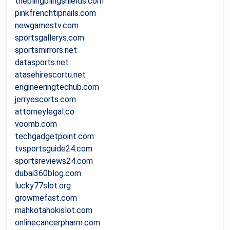
theblingblingshields.com
pinkfrenchtipnails.com
newgamestv.com
sportsgallerys.com
sportsmirrors.net
datasports.net
atasehirescortu.net
engineeringtechub.com
jerryescorts.com
attorneylegal.co
voomb.com
techgadgetpoint.com
tvsportsguide24.com
sportsreviews24.com
dubai360blog.com
lucky77slot.org
growmefast.com
mahkotahokislot.com
onlinecancerpharm.com