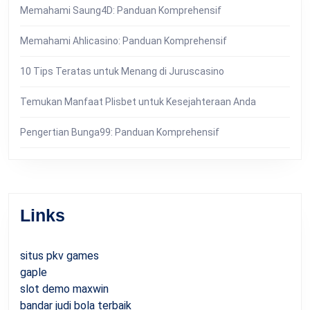
Memahami Saung4D: Panduan Komprehensif
Memahami Ahlicasino: Panduan Komprehensif
10 Tips Teratas untuk Menang di Juruscasino
Temukan Manfaat Plisbet untuk Kesejahteraan Anda
Pengertian Bunga99: Panduan Komprehensif
Links
situs pkv games
gaple
slot demo maxwin
bandar judi bola terbaik