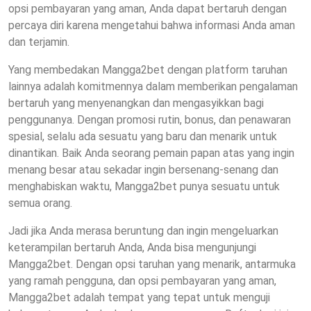
opsi pembayaran yang aman, Anda dapat bertaruh dengan
percaya diri karena mengetahui bahwa informasi Anda aman
dan terjamin.
Yang membedakan Mangga2bet dengan platform taruhan
lainnya adalah komitmennya dalam memberikan pengalaman
bertaruh yang menyenangkan dan mengasyikkan bagi
penggunanya. Dengan promosi rutin, bonus, dan penawaran
spesial, selalu ada sesuatu yang baru dan menarik untuk
dinantikan. Baik Anda seorang pemain papan atas yang ingin
menang besar atau sekadar ingin bersenang-senang dan
menghabiskan waktu, Mangga2bet punya sesuatu untuk
semua orang.
Jadi jika Anda merasa beruntung dan ingin mengeluarkan
keterampilan bertaruh Anda, Anda bisa mengunjungi
Mangga2bet. Dengan opsi taruhan yang menarik, antarmuka
yang ramah pengguna, dan opsi pembayaran yang aman,
Mangga2bet adalah tempat yang tepat untuk menguji