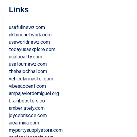
Links
usafullnewz.com
uktimenetwork.com
usaworldnewz.com
todayusaexplore.com
usalocality.com
usafournewz.com
thebalochhal.com
vehicularmaster.com
vibesaccent.com
ampajavierdemiguel.org
brainboosters.co
amberlately.com
joycebriscoe.com
aicarmina.com
mypartysupplystore.com