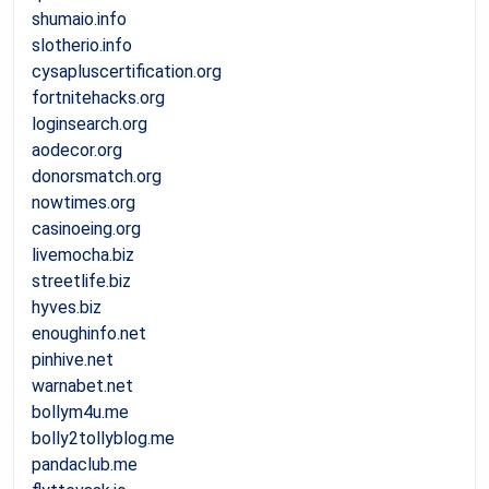
shumaio.info
slotherio.info
cysapluscertification.org
fortnitehacks.org
loginsearch.org
aodecor.org
donorsmatch.org
nowtimes.org
casinoeing.org
livemocha.biz
streetlife.biz
hyves.biz
enoughinfo.net
pinhive.net
warnabet.net
bollym4u.me
bolly2tollyblog.me
pandaclub.me