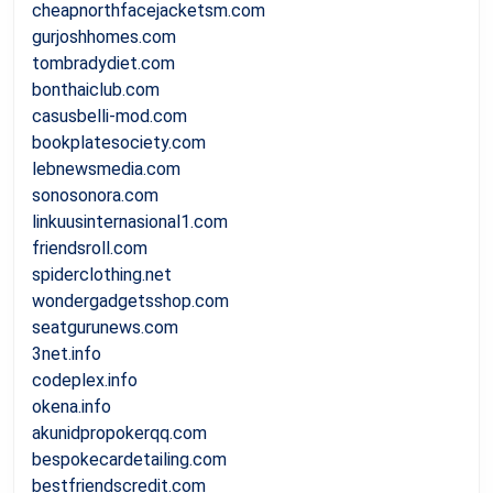
cheapnorthfacejacketsm.com
gurjoshhomes.com
tombradydiet.com
bonthaiclub.com
casusbelli-mod.com
bookplatesociety.com
lebnewsmedia.com
sonosonora.com
linkuusinternasional1.com
friendsroll.com
spiderclothing.net
wondergadgetsshop.com
seatgurunews.com
3net.info
codeplex.info
okena.info
akunidpropokerqq.com
bespokecardetailing.com
bestfriendscredit.com