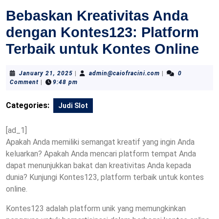
Bebaskan Kreativitas Anda
dengan Kontes123: Platform
Terbaik untuk Kontes Online
January
admin@caiofracini
January 21, 2025
|
admin@caiofracini.com
|
0
21,
Comment
|
9:48 pm
2025
Categories:
Judi Slot
[ad_1]
Apakah Anda memiliki semangat kreatif yang ingin Anda
keluarkan? Apakah Anda mencari platform tempat Anda
dapat menunjukkan bakat dan kreativitas Anda kepada
dunia? Kunjungi Kontes123, platform terbaik untuk kontes
online.
Kontes123 adalah platform unik yang memungkinkan