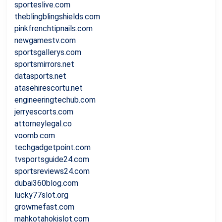
sporteslive.com
theblingblingshields.com
pinkfrenchtipnails.com
newgamestv.com
sportsgallerys.com
sportsmirrors.net
datasports.net
atasehirescortu.net
engineeringtechub.com
jerryescorts.com
attorneylegal.co
voomb.com
techgadgetpoint.com
tvsportsguide24.com
sportsreviews24.com
dubai360blog.com
lucky77slot.org
growmefast.com
mahkotahokislot.com