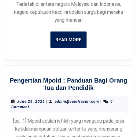
Terletak di antara negara Malaysia dan Indonesia,
yang
negara kepulauan kecil ini adalah surga bagi mereka
Patut
yang mencari
Dijelajahi
READ
READ MORE
MORE
Pengertian Mpoid : Panduan Bagi Orang
Pengertian
Tua dan Pendidik
Mpoid
:
June
admin@caiofracini.
June 24, 2026
|
admin@caiofracini.com
|
0
24,
Comment
Panduan
2026
Bagi
[ad_1] Mpoid adalah istilah yang mengacu pada jenis
Orang
ketidakmampuan belajar tertentu yang menyerang
Tua
anak-anak di tahun-tahun awal perkembangannya.