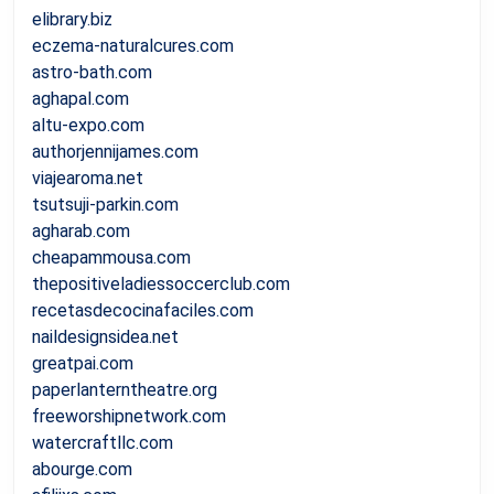
elibrary.biz
eczema-naturalcures.com
astro-bath.com
aghapal.com
altu-expo.com
authorjennijames.com
viajearoma.net
tsutsuji-parkin.com
agharab.com
cheapammousa.com
thepositiveladiessoccerclub.com
recetasdecocinafaciles.com
naildesignsidea.net
greatpai.com
paperlanterntheatre.org
freeworshipnetwork.com
watercraftllc.com
abourge.com