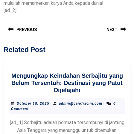
mulailah memamerkan karya Anda kepada dunia!
[ad_2]
Post
PREVIOUS
NEXT
navigation
Previous
Next
Related Post
post:
post:
Mengungkap Keindahan Serbajitu yang
Belum Tersentuh: Destinasi yang Patut
Mengungkap
Dijelajahi
Keindahan
Serbajitu
October
admin@caiofraci
October 18, 2025
|
admin@caiofracini.com
|
0
18,
Comment
yang
2025
Belum
[ad_1] Serbajitu adalah permata tersembunyi di jantung
Tersentuh:
Asia Tenggara yang menunggu untuk ditemukan.
Destinasi