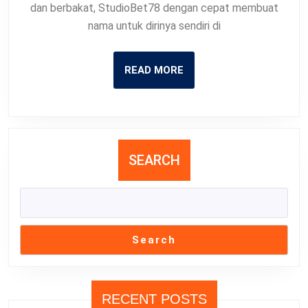
dan berbakat, StudioBet78 dengan cepat membuat
nama untuk dirinya sendiri di
READ
READ MORE
MORE
SEARCH
Search
RECENT POSTS