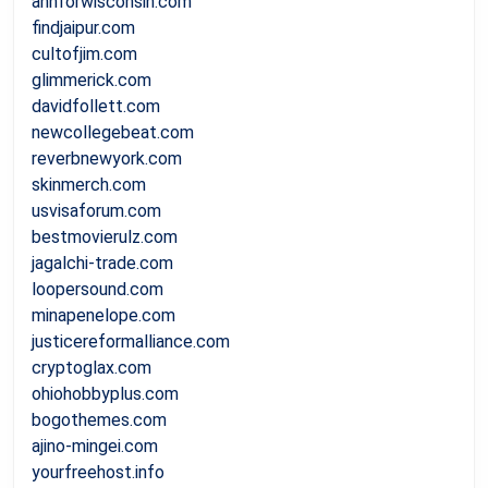
annforwisconsin.com
findjaipur.com
cultofjim.com
glimmerick.com
davidfollett.com
newcollegebeat.com
reverbnewyork.com
skinmerch.com
usvisaforum.com
bestmovierulz.com
jagalchi-trade.com
loopersound.com
minapenelope.com
justicereformalliance.com
cryptoglax.com
ohiohobbyplus.com
bogothemes.com
ajino-mingei.com
yourfreehost.info