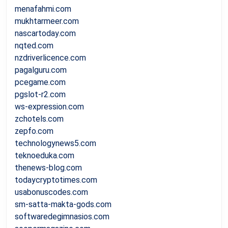
menafahmi.com
mukhtarmeer.com
nascartoday.com
nqted.com
nzdriverlicence.com
pagalguru.com
pcegame.com
pgslot-r2.com
ws-expression.com
zchotels.com
zepfo.com
technologynews5.com
teknoeduka.com
thenews-blog.com
todaycryptotimes.com
usabonuscodes.com
sm-satta-makta-gods.com
softwaredegimnasios.com