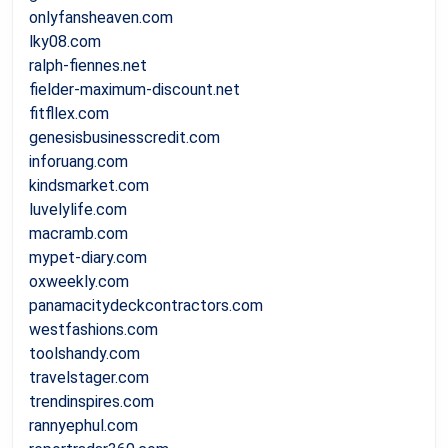
onlyfansheaven.com
lky08.com
ralph-fiennes.net
fielder-maximum-discount.net
fitfllex.com
genesisbusinesscredit.com
inforuang.com
kindsmarket.com
luvelylife.com
macramb.com
mypet-diary.com
oxweekly.com
panamacitydeckcontractors.com
westfashions.com
toolshandy.com
travelstager.com
trendinspires.com
rannyephul.com