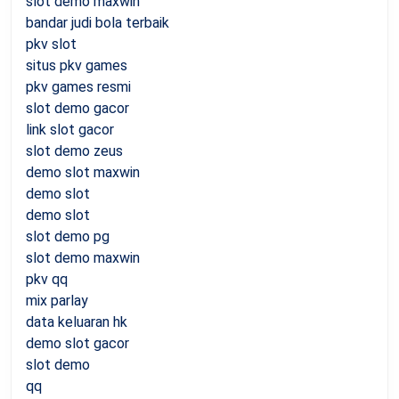
slot demo maxwin
bandar judi bola terbaik
pkv slot
situs pkv games
pkv games resmi
slot demo gacor
link slot gacor
slot demo zeus
demo slot maxwin
demo slot
demo slot
slot demo pg
slot demo maxwin
pkv qq
mix parlay
data keluaran hk
demo slot gacor
slot demo
qq