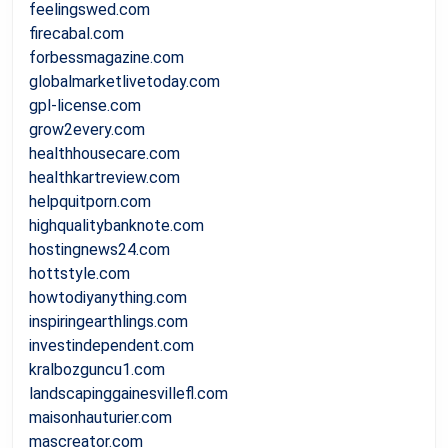
feelingswed.com
firecabal.com
forbessmagazine.com
globalmarketlivetoday.com
gpl-license.com
grow2every.com
healthhousecare.com
healthkartreview.com
helpquitporn.com
highqualitybanknote.com
hostingnews24.com
hottstyle.com
howtodiyanything.com
inspiringearthlings.com
investindependent.com
kralbozguncu1.com
landscapinggainesvillefl.com
maisonhauturier.com
mascreator.com