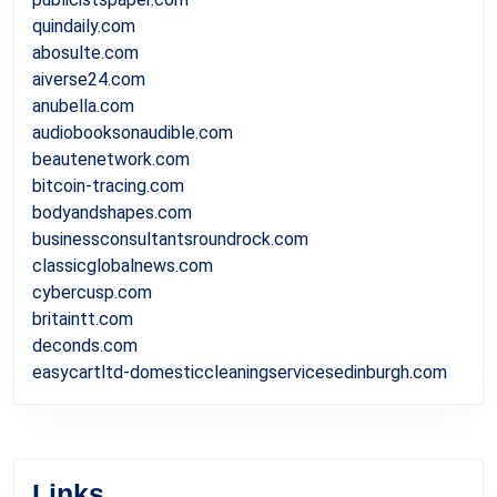
quindaily.com
abosulte.com
aiverse24.com
anubella.com
audiobooksonaudible.com
beautenetwork.com
bitcoin-tracing.com
bodyandshapes.com
businessconsultantsroundrock.com
classicglobalnews.com
cybercusp.com
britaintt.com
deconds.com
easycartltd-domesticcleaningservicesedinburgh.com
Links