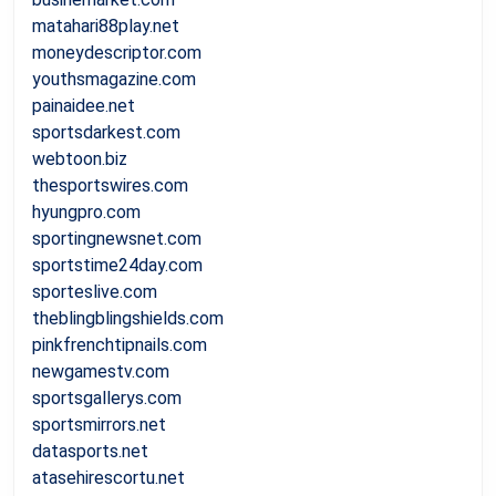
matahari88play.net
moneydescriptor.com
youthsmagazine.com
painaidee.net
sportsdarkest.com
webtoon.biz
thesportswires.com
hyungpro.com
sportingnewsnet.com
sportstime24day.com
sporteslive.com
theblingblingshields.com
pinkfrenchtipnails.com
newgamestv.com
sportsgallerys.com
sportsmirrors.net
datasports.net
atasehirescortu.net