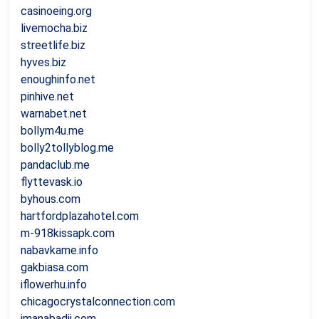
casinoeing.org
livemocha.biz
streetlife.biz
hyves.biz
enoughinfo.net
pinhive.net
warnabet.net
bollym4u.me
bolly2tollyblog.me
pandaclub.me
flyttevask.io
byhous.com
hartfordplazahotel.com
m-918kissapk.com
nabavkame.info
gakbiasa.com
iflowerhu.info
chicagocrystalconnection.com
imanabadii.com