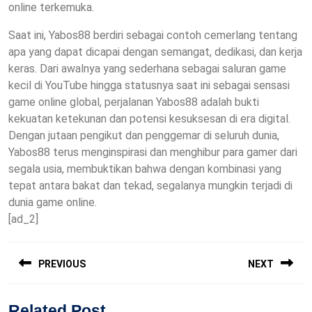
online terkemuka.
Saat ini, Yabos88 berdiri sebagai contoh cemerlang tentang
apa yang dapat dicapai dengan semangat, dedikasi, dan kerja
keras. Dari awalnya yang sederhana sebagai saluran game
kecil di YouTube hingga statusnya saat ini sebagai sensasi
game online global, perjalanan Yabos88 adalah bukti
kekuatan ketekunan dan potensi kesuksesan di era digital.
Dengan jutaan pengikut dan penggemar di seluruh dunia,
Yabos88 terus menginspirasi dan menghibur para gamer dari
segala usia, membuktikan bahwa dengan kombinasi yang
tepat antara bakat dan tekad, segalanya mungkin terjadi di
dunia game online.
[ad_2]
Post
PREVIOUS
NEXT
navigation
Previous
Next
Related Post