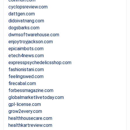
cyclopsreview.com
dattgen.com
didoivatnang.com
dogsbarks.com
dwmsoftwarehouse.com
enjoytroyjackson.com
epicaimbots.com
etech4news.com
expresspsychedelicsshop.com
fashionistani.com
feelingswed.com
firecabal.com
forbessmagazine.com
globalmarketlivetoday.com
gpl-license.com
grow2every.com
healthhousecare.com
healthkartreview.com