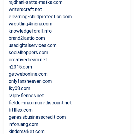
rajdhani-satta-matka.com
writerscraft.net
elearning-childprotection.com
wrestling4mena.com
knowledgeforall.info
brand2lastio.com
usadigitalservices.com
socialhoppers.com
creativedream.net
n2315.com
getwebonline.com
onlyfansheaven.com
lky08.com
ralph-fiennes.net
fielder-maximum-discount.net
fitfllex.com
genesisbusinesscredit.com
inforuang.com
kindsmarket.com