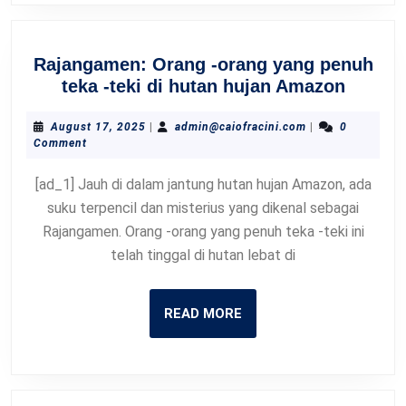
Rajangamen: Orang -orang yang penuh
Rajang
teka -teki di hutan hujan Amazon
Orang
-
August
admin@caiofracin
August 17, 2025
|
admin@caiofracini.com
|
0
17,
Comment
orang
2025
yang
[ad_1] Jauh di dalam jantung hutan hujan Amazon, ada
penuh
suku terpencil dan misterius yang dikenal sebagai
teka
Rajangamen. Orang -orang yang penuh teka -teki ini
-
telah tinggal di hutan lebat di
teki
di
hutan
READ
READ MORE
hujan
MORE
Amazo