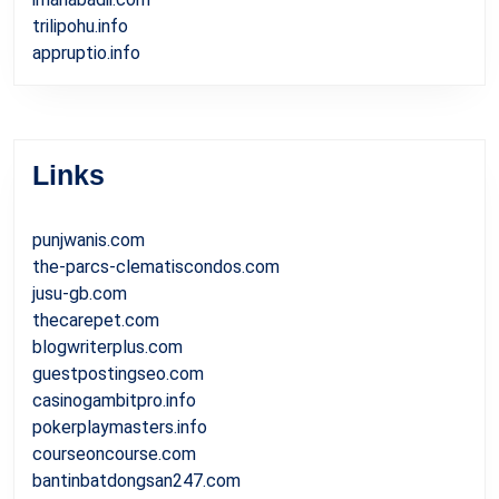
trilipohu.info
appruptio.info
Links
punjwanis.com
the-parcs-clematiscondos.com
jusu-gb.com
thecarepet.com
blogwriterplus.com
guestpostingseo.com
casinogambitpro.info
pokerplaymasters.info
courseoncourse.com
bantinbatdongsan247.com