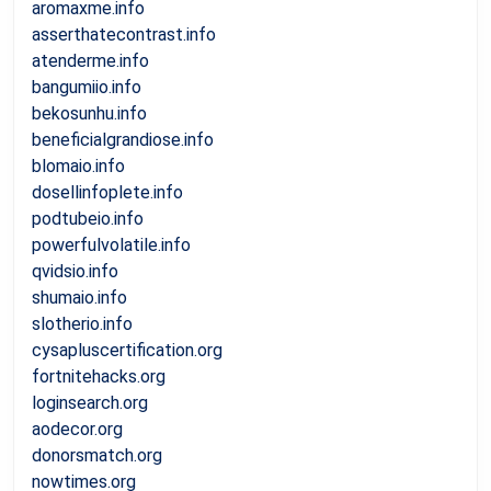
aromaxme.info
asserthatecontrast.info
atenderme.info
bangumiio.info
bekosunhu.info
beneficialgrandiose.info
blomaio.info
dosellinfoplete.info
podtubeio.info
powerfulvolatile.info
qvidsio.info
shumaio.info
slotherio.info
cysapluscertification.org
fortnitehacks.org
loginsearch.org
aodecor.org
donorsmatch.org
nowtimes.org