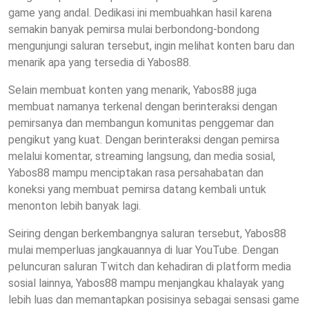
game yang andal. Dedikasi ini membuahkan hasil karena
semakin banyak pemirsa mulai berbondong-bondong
mengunjungi saluran tersebut, ingin melihat konten baru dan
menarik apa yang tersedia di Yabos88.
Selain membuat konten yang menarik, Yabos88 juga
membuat namanya terkenal dengan berinteraksi dengan
pemirsanya dan membangun komunitas penggemar dan
pengikut yang kuat. Dengan berinteraksi dengan pemirsa
melalui komentar, streaming langsung, dan media sosial,
Yabos88 mampu menciptakan rasa persahabatan dan
koneksi yang membuat pemirsa datang kembali untuk
menonton lebih banyak lagi.
Seiring dengan berkembangnya saluran tersebut, Yabos88
mulai memperluas jangkauannya di luar YouTube. Dengan
peluncuran saluran Twitch dan kehadiran di platform media
sosial lainnya, Yabos88 mampu menjangkau khalayak yang
lebih luas dan memantapkan posisinya sebagai sensasi game