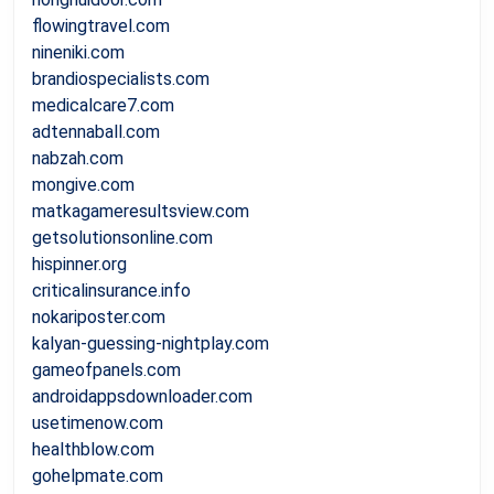
flowingtravel.com
nineniki.com
brandiospecialists.com
medicalcare7.com
adtennaball.com
nabzah.com
mongive.com
matkagameresultsview.com
getsolutionsonline.com
hispinner.org
criticalinsurance.info
nokariposter.com
kalyan-guessing-nightplay.com
gameofpanels.com
androidappsdownloader.com
usetimenow.com
healthblow.com
gohelpmate.com