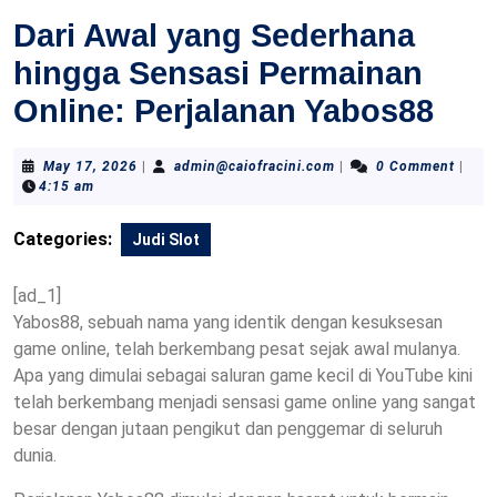
Dari Awal yang Sederhana
hingga Sensasi Permainan
Online: Perjalanan Yabos88
May
admin@caiofracini.com
May 17, 2026
|
admin@caiofracini.com
|
0 Comment
|
17,
4:15 am
2026
Categories:
Judi Slot
[ad_1]
Yabos88, sebuah nama yang identik dengan kesuksesan
game online, telah berkembang pesat sejak awal mulanya.
Apa yang dimulai sebagai saluran game kecil di YouTube kini
telah berkembang menjadi sensasi game online yang sangat
besar dengan jutaan pengikut dan penggemar di seluruh
dunia.