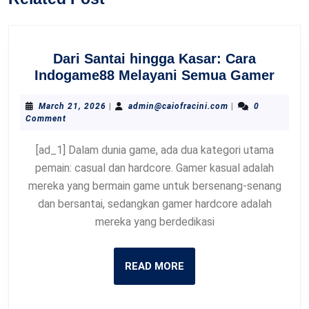
post:
post:
Dari Santai hingga Kasar: Cara
Dari
Indogame88 Melayani Semua Gamer
Santa
hing
March
admin@caiofracini
March 21, 2026
|
admin@caiofracini.com
|
0
21,
Comment
Kasa
2026
Cara
[ad_1] Dalam dunia game, ada dua kategori utama
Indo
pemain: casual dan hardcore. Gamer kasual adalah
Mela
mereka yang bermain game untuk bersenang-senang
Sem
dan bersantai, sedangkan gamer hardcore adalah
Gam
mereka yang berdedikasi
READ
READ MORE
MORE