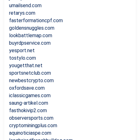
umailsend.com
retarys.com
fasterformationcpf.com
goldensnuggles.com
lookbattlemap.com
buyrdpservice.com
yesport.net
tostylo.com
yougetthat.net
sportsnetclub.com
newbestcrypto.com
oxfordsave.com
iclassicgames.com
saung-artikel.com
fasthokivip2.com
observersports.com
cryptominingplus.com
aquinoticiaspe.com