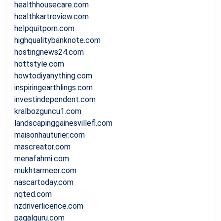
healthhousecare.com
healthkartreview.com
helpquitporn.com
highqualitybanknote.com
hostingnews24.com
hottstyle.com
howtodiyanything.com
inspiringearthlings.com
investindependent.com
kralbozguncu1.com
landscapinggainesvillefl.com
maisonhauturier.com
mascreator.com
menafahmi.com
mukhtarmeer.com
nascartoday.com
nqted.com
nzdriverlicence.com
pagalguru.com