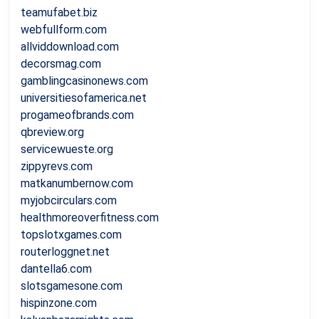
teamufabet.biz
webfullform.com
allviddownload.com
decorsmag.com
gamblingcasinonews.com
universitiesofamerica.net
progameofbrands.com
qbreview.org
servicewueste.org
zippyrevs.com
matkanumbernow.com
myjobcirculars.com
healthmoreoverfitness.com
topslotxgames.com
routerloggnet.net
dantella6.com
slotsgamesone.com
hispinzone.com