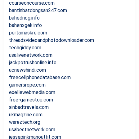
courseoncourse.com
bantinbatdongsan247.com
bahednog.info
bahenxgek.info
pertamaskre.com
threadsvideoandphotodownloader.com
techgiddy.com
usalivenetwork.com
jackpotrushonline.info
ucnewshindi.com
freecellphonedatabase.com
gamersrope.com
exellewebmedia.com
free-gamestop.com
sinbadtravels.com
ukmagzine.com
wareztech.org
usabestnetwork.com
jessepinkmanoutfit.com