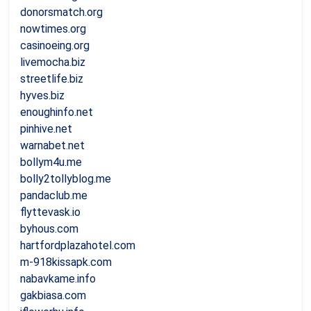
donorsmatch.org
nowtimes.org
casinoeing.org
livemocha.biz
streetlife.biz
hyves.biz
enoughinfo.net
pinhive.net
warnabet.net
bollym4u.me
bolly2tollyblog.me
pandaclub.me
flyttevask.io
byhous.com
hartfordplazahotel.com
m-918kissapk.com
nabavkame.info
gakbiasa.com