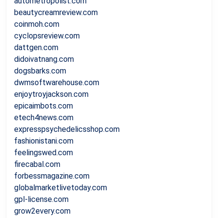
autometropolist.com
beautycreamreview.com
coinmoh.com
cyclopsreview.com
dattgen.com
didoivatnang.com
dogsbarks.com
dwmsoftwarehouse.com
enjoytroyjackson.com
epicaimbots.com
etech4news.com
expresspsychedelicsshop.com
fashionistani.com
feelingswed.com
firecabal.com
forbessmagazine.com
globalmarketlivetoday.com
gpl-license.com
grow2every.com