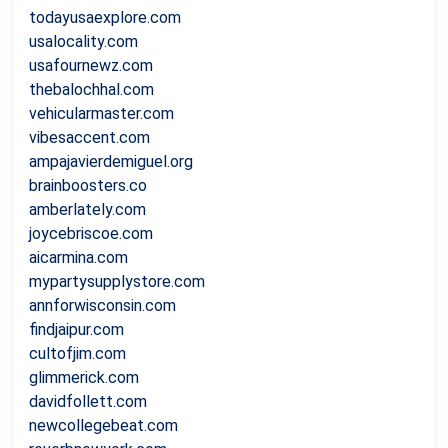
todayusaexplore.com
usalocality.com
usafournewz.com
thebalochhal.com
vehicularmaster.com
vibesaccent.com
ampajavierdemiguel.org
brainboosters.co
amberlately.com
joycebriscoe.com
aicarmina.com
mypartysupplystore.com
annforwisconsin.com
findjaipur.com
cultofjim.com
glimmerick.com
davidfollett.com
newcollegebeat.com