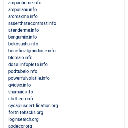
ampacheme.info
ampullahu.info
aromaxme.info
asserthatecontrast.info
atenderme.info
bangumiio.info
bekosunhu.info
beneficialgrandiose.info
blomaio.info
dosellinfoplete.info
podtubeio.info
powerfulvolatile.info
qvidsio.info
shumaio.info
slotherio.info
cysapluscertification.org
fortnitehacks.org
loginsearch.org
aodecor.org