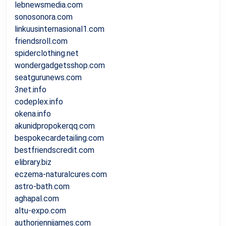
lebnewsmedia.com
sonosonora.com
linkuusinternasional1.com
friendsroll.com
spiderclothing.net
wondergadgetsshop.com
seatgurunews.com
3net.info
codeplex.info
okena.info
akunidpropokerqq.com
bespokecardetailing.com
bestfriendscredit.com
elibrary.biz
eczema-naturalcures.com
astro-bath.com
aghapal.com
altu-expo.com
authorjennijames.com