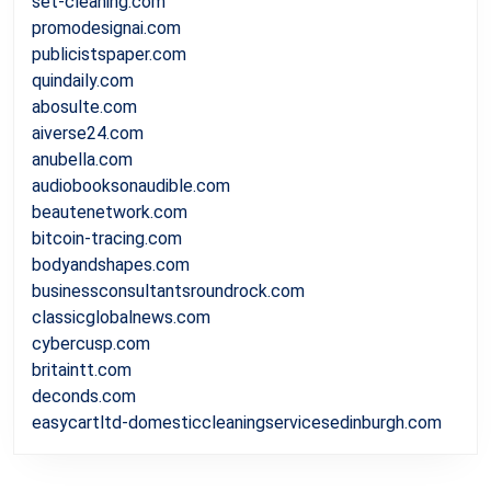
set-cleaning.com
promodesignai.com
publicistspaper.com
quindaily.com
abosulte.com
aiverse24.com
anubella.com
audiobooksonaudible.com
beautenetwork.com
bitcoin-tracing.com
bodyandshapes.com
businessconsultantsroundrock.com
classicglobalnews.com
cybercusp.com
britaintt.com
deconds.com
easycartltd-domesticcleaningservicesedinburgh.com