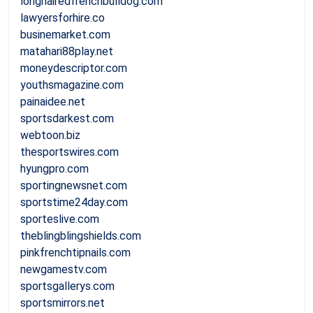
longhairedfrenchbulldog.com
lawyersforhire.co
businemarket.com
matahari88play.net
moneydescriptor.com
youthsmagazine.com
painaidee.net
sportsdarkest.com
webtoon.biz
thesportswires.com
hyungpro.com
sportingnewsnet.com
sportstime24day.com
sporteslive.com
theblingblingshields.com
pinkfrenchtipnails.com
newgamestv.com
sportsgallerys.com
sportsmirrors.net