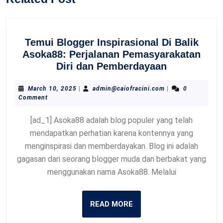
post:
post:
Temui Blogger Inspirasional Di Balik
Asoka88: Perjalanan Pemasyarakatan
Temui
Diri dan Pemberdayaan
Blogger
Inspirasion
March
admin@caiofracini
March 10, 2025
|
admin@caiofracini.com
|
0
10,
Comment
Di
2025
Balik
[ad_1] Asoka88 adalah blog populer yang telah
Asoka88:
mendapatkan perhatian karena kontennya yang
Perjalanan
menginspirasi dan memberdayakan. Blog ini adalah
Pemasyarak
gagasan dari seorang blogger muda dan berbakat yang
Diri
menggunakan nama Asoka88. Melalui
dan
Pemberday
READ
READ MORE
MORE