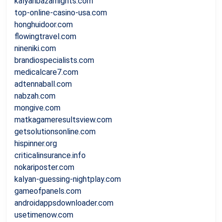
kalyanbazarnights.com
top-online-casino-usa.com
honghuidoor.com
flowingtravel.com
nineniki.com
brandiospecialists.com
medicalcare7.com
adtennaball.com
nabzah.com
mongive.com
matkagameresultsview.com
getsolutionsonline.com
hispinner.org
criticalinsurance.info
nokariposter.com
kalyan-guessing-nightplay.com
gameofpanels.com
androidappsdownloader.com
usetimenow.com