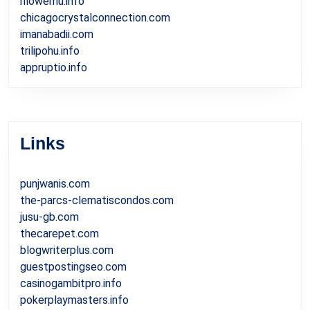
iflowerhu.info
chicagocrystalconnection.com
imanabadii.com
trilipohu.info
appruptio.info
Links
punjwanis.com
the-parcs-clematiscondos.com
jusu-gb.com
thecarepet.com
blogwriterplus.com
guestpostingseo.com
casinogambitpro.info
pokerplaymasters.info