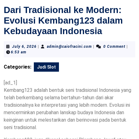
Dari Tradisional ke Modern:
Evolusi Kembang123 dalam
Kebudayaan Indonesia
July
admin@caiofracini.com
July 6, 2026
|
admin@caiofracini.com
|
0 Comment
|
6,
6:53 am
2026
Categories:
Judi Slot
[ad_1]
Kembang123 adalah bentuk seni tradisional Indonesia yang
telah berkembang selama bertahun-tahun dari akar
tradisionalnya ke interpretasi yang lebih modern. Evolusi ini
mencerminkan perubahan lanskap budaya Indonesia dan
keinginan untuk melestarikan dan berinovasi pada bentuk
seni tradisional.