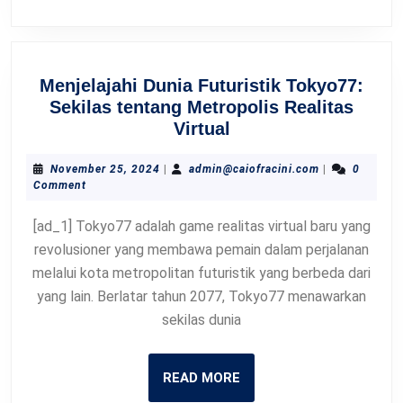
Menjelajahi Dunia Futuristik Tokyo77:
Sekilas tentang Metropolis Realitas
Menjelajahi
Virtual
Dunia
Futuristik
November
admin@caiofra
November 25, 2024
|
admin@caiofracini.com
|
0
25,
Comment
Tokyo77:
2024
Sekilas
[ad_1] Tokyo77 adalah game realitas virtual baru yang
tentang
revolusioner yang membawa pemain dalam perjalanan
Metropolis
melalui kota metropolitan futuristik yang berbeda dari
Realitas
yang lain. Berlatar tahun 2077, Tokyo77 menawarkan
Virtual
sekilas dunia
READ
READ MORE
MORE