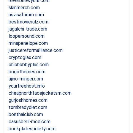
reverbnewyork.com
skinmerch.com
usvisaforum.com
bestmovierulz.com
jagalchi-trade.com
loopersound.com
minapenelope.com
justicereformalliance.com
cryptoglax.com
ohiohobbyplus.com
bogothemes.com
ajino-mingei.com
yourfreehost.info
cheapnorthfacejacketsm.com
gurjoshhomes.com
tombradydiet.com
bonthaiclub.com
casusbelli-mod.com
bookplatesociety.com