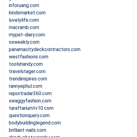
inforuang.com
kindsmarket.com
luvelylife.com
macramb.com
mypet-diary.com
oxweekly.com
panamacitydeckcontractors.com
westfashions.com
toolshandy.com
travelstager.com
trendinspires.com
rannyephul.com
reportradar360.com
swaggyfashion.com
taraftariumtv10.com
questionquery.com
bodybuildinglegend.com
brilliant-nails.com