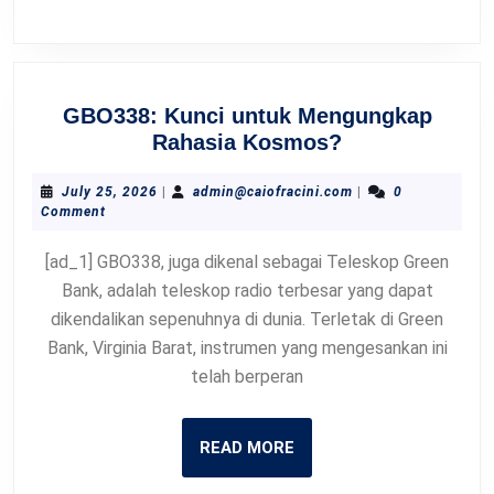
GBO338: Kunci untuk Mengungkap
GBO338:
Rahasia Kosmos?
Kunci
untuk
July
admin@caiofracini.
July 25, 2026
|
admin@caiofracini.com
|
0
25,
Comment
Mengungkap
2026
Rahasia
[ad_1] GBO338, juga dikenal sebagai Teleskop Green
Kosmos?
Bank, adalah teleskop radio terbesar yang dapat
dikendalikan sepenuhnya di dunia. Terletak di Green
Bank, Virginia Barat, instrumen yang mengesankan ini
telah berperan
READ
READ MORE
MORE