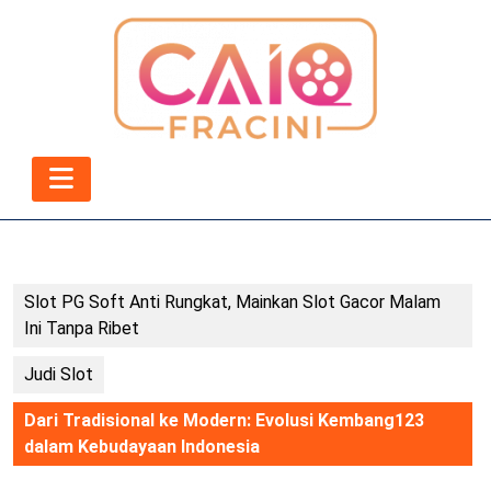
Skip
to
content
Skip
to
content
Open
Button
Slot PG Soft Anti Rungkat, Mainkan Slot Gacor Malam
Ini Tanpa Ribet
Judi Slot
Dari Tradisional ke Modern: Evolusi Kembang123
dalam Kebudayaan Indonesia