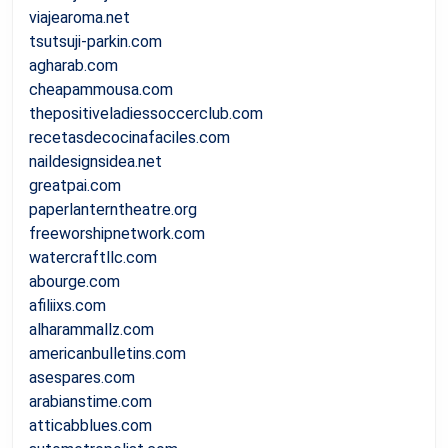
viajearoma.net
tsutsuji-parkin.com
agharab.com
cheapammousa.com
thepositiveladiessoccerclub.com
recetasdecocinafaciles.com
naildesignsidea.net
greatpai.com
paperlanterntheatre.org
freeworshipnetwork.com
watercraftllc.com
abourge.com
afiliixs.com
alharammallz.com
americanbulletins.com
asespares.com
arabianstime.com
atticabblues.com