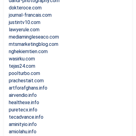
dandr-photography.com
dokteroce.com
journal-francais.com
justintv10.com
lawyerule.com
mediamingleseaco.com
mtsmarketingblog.com
nghekiemtien.com
wasirku.com
tejas24.com
poolturbo.com
prachestait.com
artforafghans.info
airvendio.info
healthexe.info
puretecx.info
tecadvance.info
aminityio.info
amiolahu.info