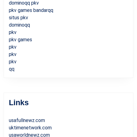
dominoqq pkv
pkv games bandarqq
situs pkv
dominoqq
pkv
pkv games
pkv
pkv
pkv
qq
Links
usafullnewz.com
uktimenetwork.com
usaworldnewz.com