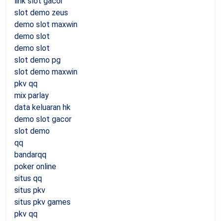
link slot gacor
slot demo zeus
demo slot maxwin
demo slot
demo slot
slot demo pg
slot demo maxwin
pkv qq
mix parlay
data keluaran hk
demo slot gacor
slot demo
qq
bandarqq
poker online
situs qq
situs pkv
situs pkv games
pkv qq