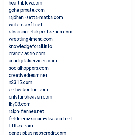
healthblow.com
gohelpmate.com
rajdhani-satta-matka.com
writerscraft.net
elearning-childprotection.com
wrestling4mena.com
knowledgeforall.info
brand2lastio.com
usadigitalservices.com
socialhoppers.com
creativedream.net
n2315.com
getwebonline.com
onlyfansheaven.com
lky08.com
ralph-fiennes.net
fielder-maximum-discount.net
fitfllex.com
genesisbusinesscredit.com