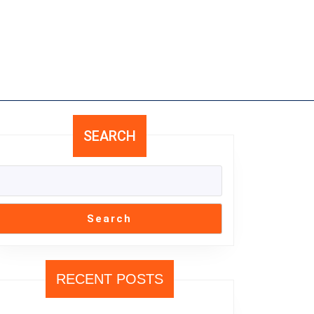
SEARCH
Search
RECENT POSTS