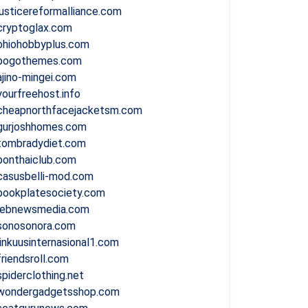
justicereformalliance.com
cryptoglax.com
ohiohobbyplus.com
bogothemes.com
ajino-mingei.com
yourfreehost.info
cheapnorthfacejacketsm.com
gurjoshhomes.com
tombradydiet.com
bonthaiclub.com
casusbelli-mod.com
bookplatesociety.com
lebnewsmedia.com
sonosonora.com
linkuusinternasional1.com
friendsroll.com
spiderclothing.net
wondergadgetsshop.com