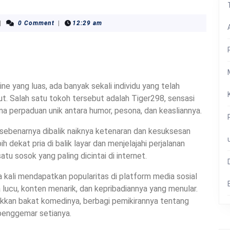
dmin@caiofracini.com
|
0 Comment
|
12:29 am
ne yang luas, ada banyak sekali individu yang telah
t. Salah satu tokoh tersebut adalah Tiger298, sensasi
na perpaduan unik antara humor, pesona, dan keasliannya.
h sebenarnya dibalik naiknya ketenaran dan kesuksesan
ih dekat pria di balik layar dan menjelajahi perjalanan
 sosok yang paling dicintai di internet.
 kali mendapatkan popularitas di platform media sosial
lucu, konten menarik, dan kepribadiannya yang menular.
kkan bakat komedinya, berbagi pemikirannya tentang
 penggemar setianya.