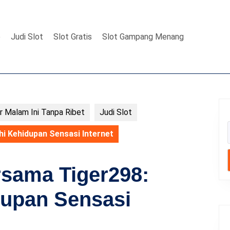
e
Judi Slot
Slot Gratis
Slot Gampang Menang
r Malam Ini Tanpa Ribet
Judi Slot
hi Kehidupan Sensasi Internet
rsama Tiger298:
dupan Sensasi