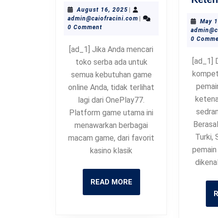
dan
August
August 16, 2025
|
16,
admin@caiofracini.com
admin@caiofracini.com
|
kegembiraan
May 1
2025
0 Comment
admin@ca
tanpa
0 Comme
henti
[ad_1] Jika Anda mencari
dengan
[ad_1] 
toko serba ada untuk
OnePlay77
kompeti
semua kebutuhan game
pemai
online Anda, tidak terlihat
ketena
lagi dari OnePlay77.
sedra
Platform game utama ini
Berasal
menawarkan berbagai
Turki,
macam game, dari favorit
pemain 
kasino klasik
dikena
READ
READ MORE
MORE