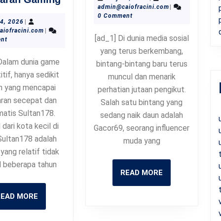
15,
admin@caiofraci
admin@caiofracini.com
|
Tak
yang
2025
0 Comment
Diketahui
Meningkat
May
4, 2026
|
14,
admin@caiofracini.com
iofracini.com
|
hingga
Media
[ad_1] Di dunia media sosial
2026
nt
Tak
Sosial
yang terus berkembang,
Terhentikan:
Dalam dunia game
bintang-bintang baru terus
Perjalanan
tif, hanya sedikit
muncul dan menarik
Sultan178
n yang mencapai
perhatian jutaan pengikut.
Menuju
ran secepat dan
Salah satu bintang yang
Ketenaran
matis Sultan178.
sedang naik daun adalah
Gaming
 dari kota kecil di
Gacor69, seorang influencer
 Sultan178 adalah
muda yang
yang relatif tidak
l beberapa tahun
READ
READ MORE
MORE
READ
READ MORE
MORE