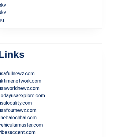
ni.com
pkv
pkv
nya
qq
Links
usafullnewz.com
uktimenetwork.com
usaworldnewz.com
todayusaexplore.com
usalocality.com
usafournewz.com
thebalochhal.com
vehicularmaster.com
vibesaccent.com