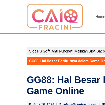
Skip
to
content
Hom
Skip
to
content
Slot PG Soft Anti Rungkat, Mainkan Slot Gaco
GG88: Hal Besar Berikutnya dalam Game On
GG88: Hal Besar 
Game Online
June
admi
June 10, 2026
|
admin@caiofracini.com
|