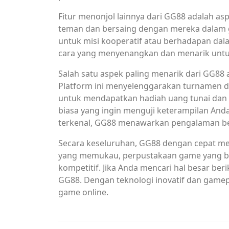
Fitur menonjol lainnya dari GG88 adalah a
teman dan bersaing dengan mereka dalam g
untuk misi kooperatif atau berhadapan da
cara yang menyenangkan dan menarik untu
Salah satu aspek paling menarik dari GG88
Platform ini menyelenggarakan turnamen d
untuk mendapatkan hadiah uang tunai dan
biasa yang ingin menguji keterampilan And
terkenal, GG88 menawarkan pengalaman ber
Secara keseluruhan, GG88 dengan cepat men
yang memukau, perpustakaan game yang ber
kompetitif. Jika Anda mencari hal besar be
GG88. Dengan teknologi inovatif dan gamep
game online.