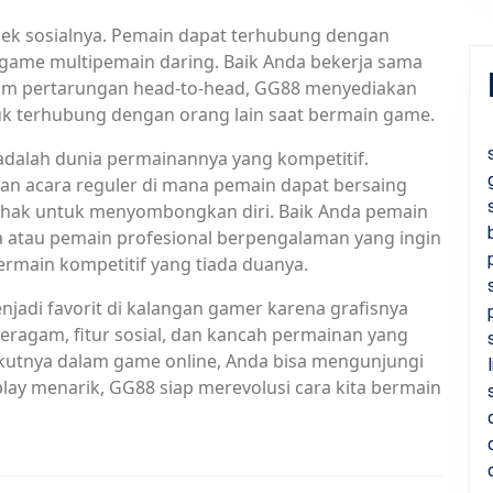
spek sosialnya. Pemain dapat terhubung dengan
ame multipemain daring. Baik Anda bekerja sama
lam pertarungan head-to-head, GG88 menyediakan
k terhubung dengan orang lain saat bermain game.
 adalah dunia permainannya yang kompetitif.
an acara reguler di mana pemain dapat bersaing
 hak untuk menyombongkan diri. Baik Anda pemain
a atau pemain profesional berpengalaman yang ingin
main kompetitif yang tiada duanya.
jadi favorit di kalangan gamer karena grafisnya
agam, fitur sosial, dan kancah permainan yang
rikutnya dalam game online, Anda bisa mengunjungi
lay menarik, GG88 siap merevolusi cara kita bermain