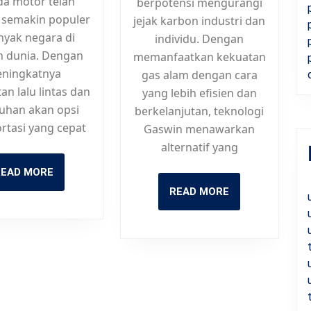
da motor telah
berpotensi mengurangi
yang
 semakin populer
jejak karbon industri dan
aman
nyak negara di
individu. Dengan
dan
h dunia. Dengan
memanfaatkan kekuatan
nyaman
ningkatnya
gas alam dengan cara
n lalu lintas dan
yang lebih efisien dan
uhan akan opsi
berkelanjutan, teknologi
rtasi yang cepat
Gaswin menawarkan
alternatif yang
READ
READ MORE
MORE
READ
READ MORE
MORE