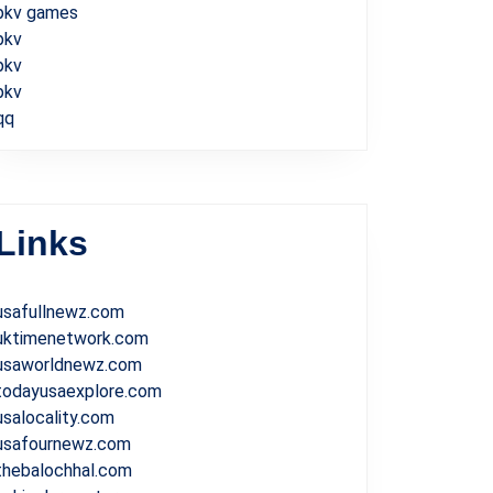
pkv games
pkv
pkv
pkv
qq
Links
usafullnewz.com
uktimenetwork.com
usaworldnewz.com
todayusaexplore.com
usalocality.com
usafournewz.com
thebalochhal.com