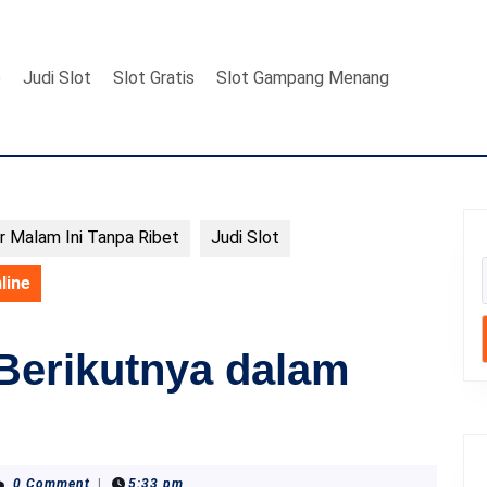
e
Judi Slot
Slot Gratis
Slot Gampang Menang
r Malam Ini Tanpa Ribet
Judi Slot
line
Berikutnya dalam
n@caiofracini.com
0 Comment
|
5:33 pm