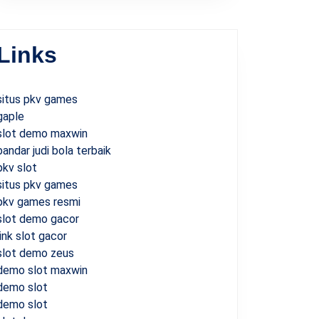
Links
situs pkv games
gaple
slot demo maxwin
bandar judi bola terbaik
pkv slot
situs pkv games
pkv games resmi
slot demo gacor
link slot gacor
slot demo zeus
demo slot maxwin
demo slot
demo slot