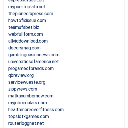
mypuertoplata.net
thepioneerxpress.com
howtofixissue.com
teamufabet.biz
webfullform.com
allviddownload.com
decorsmag.com
gamblingcasinonews.com
universitiesofamerica.net
progameofbrands.com
qbreview.org
servicewueste.org
zippyrevs.com
matkanumbernow.com
myjobcirculars.com
healthmoreoverfitness.com
topslotxgames.com
routerloggnet.net