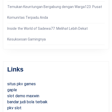
Temukan Keuntungan Bergabung dengan Warga123: Pusat
Komunitas Terpadu Anda
Inside the World of Sadewa77: Melihat Lebih Dekat
Kesuksesan Gamingnya
Links
situs pkv games
gaple
slot demo maxwin
bandar judi bola terbaik
pkv slot