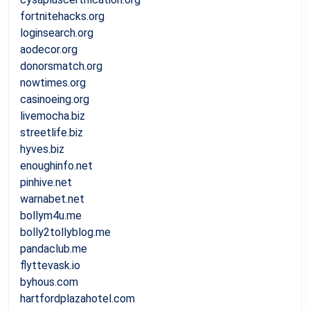
fortnitehacks.org
loginsearch.org
aodecor.org
donorsmatch.org
nowtimes.org
casinoeing.org
livemocha.biz
streetlife.biz
hyves.biz
enoughinfo.net
pinhive.net
warnabet.net
bollym4u.me
bolly2tollyblog.me
pandaclub.me
flyttevask.io
byhous.com
hartfordplazahotel.com