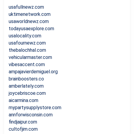
usafullnewz.com
uktimenetwork.com
usaworldnewz.com
todayusaexplore.com
usalocality.com
usafournewz.com
thebalochhal.com
vehicularmaster.com
vibesaccent.com
ampajavierdemiguel.org
brainboosters.co
amberlately.com
joycebriscoe.com
aicarmina.com
mypartysupplystore.com
annforwisconsin.com
findjaipur.com
cultofjim.com