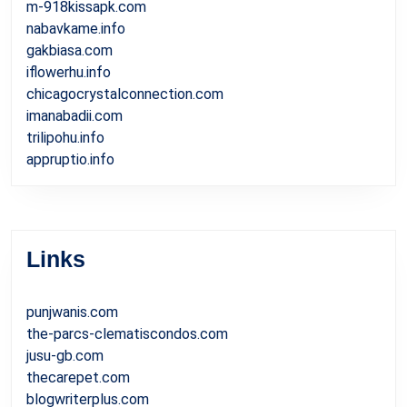
m-918kissapk.com
nabavkame.info
gakbiasa.com
iflowerhu.info
chicagocrystalconnection.com
imanabadii.com
trilipohu.info
appruptio.info
Links
punjwanis.com
the-parcs-clematiscondos.com
jusu-gb.com
thecarepet.com
blogwriterplus.com