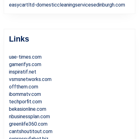
easycartltd-domesticcleaningservicesedinburgh.com
Links
uae-times.com
gamerifys.com
inspiratif.net
vsmsnetworks.com
offthem.com
ibommatv.com
techporfit.com
bekasionline.com
nbusinessplan.com
greenlife360.com
cantshoutitout.com
expressufabet.biz