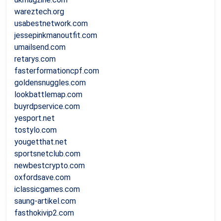
wareztech.org
usabestnetwork.com
jessepinkmanoutfit.com
umailsend.com
retarys.com
fasterformationcpf.com
goldensnuggles.com
lookbattlemap.com
buyrdpservice.com
yesport.net
tostylo.com
yougetthat.net
sportsnetclub.com
newbestcrypto.com
oxfordsave.com
iclassicgames.com
saung-artikel.com
fasthokivip2.com