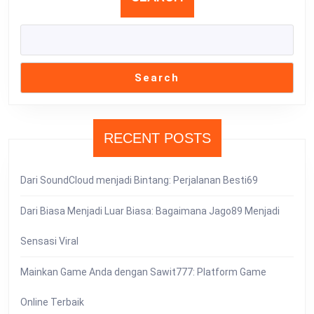
Search
RECENT POSTS
Dari SoundCloud menjadi Bintang: Perjalanan Besti69
Dari Biasa Menjadi Luar Biasa: Bagaimana Jago89 Menjadi
Sensasi Viral
Mainkan Game Anda dengan Sawit777: Platform Game
Online Terbaik