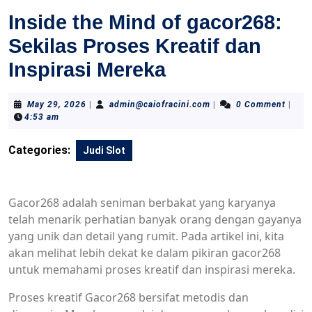
Inside the Mind of gacor268:
Sekilas Proses Kreatif dan
Inspirasi Mereka
May
admin@caiofracini.com
May 29, 2026
|
admin@caiofracini.com
|
0 Comment
|
29,
4:53 am
2026
Categories:
Judi Slot
Gacor268 adalah seniman berbakat yang karyanya
telah menarik perhatian banyak orang dengan gayanya
yang unik dan detail yang rumit. Pada artikel ini, kita
akan melihat lebih dekat ke dalam pikiran gacor268
untuk memahami proses kreatif dan inspirasi mereka.
Proses kreatif Gacor268 bersifat metodis dan