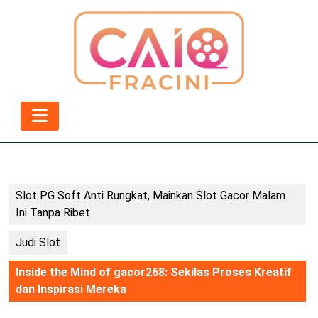
Skip
to
content
Skip
to
content
Open
Button
Slot PG Soft Anti Rungkat, Mainkan Slot Gacor Malam
Ini Tanpa Ribet
Judi Slot
Inside the Mind of gacor268: Sekilas Proses Kreatif
dan Inspirasi Mereka