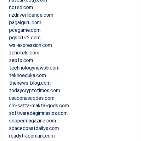
nqted.com
nzdriverlicence.com
pagalguru.com
pcegame.com
pgslot-r2.com
ws-expression.com
zchotels.com
zepfo.com
technologynews5.com
teknoeduka.com
thenews-blog.com
todaycryptotimes.com
usabonuscodes.com
sm-satta-makta-gods.com
softwaredegimnasios.com
soopermagazine.com
spacecoastdailys.com
readytrademark.com