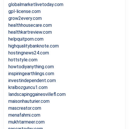
globalmarketlivetoday.com
gpl-license.com
grow2every.com
healthhousecare.com
healthkartreview.com
helpquitporn.com
highqualitybanknote.com
hostingnews24.com
hottstyle.com
howtodiyanything.com
inspiringearthlings.com
investindependent.com
kralbozguncu1.com
landscapinggainesvillefl.com
maisonhauturier.com
mascreator.com
menafahmi.com
mukhtarmeer.com
nascartoday.com