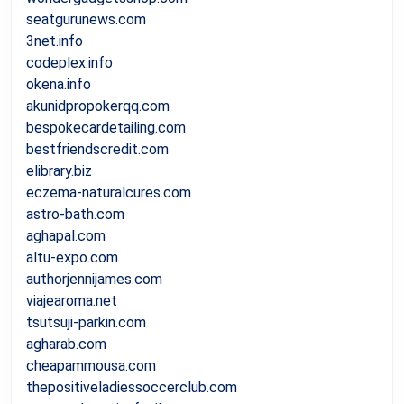
seatgurunews.com
3net.info
codeplex.info
okena.info
akunidpropokerqq.com
bespokecardetailing.com
bestfriendscredit.com
elibrary.biz
eczema-naturalcures.com
astro-bath.com
aghapal.com
altu-expo.com
authorjennijames.com
viajearoma.net
tsutsuji-parkin.com
agharab.com
cheapammousa.com
thepositiveladiessoccerclub.com