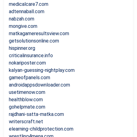
medicalcare7.com
adtennaball.com
nabzah.com
mongive.com
matkagameresultsview.com
getsolutionsonline.com
hispinner.org
criticalinsurance.info
nokariposter.com
kalyan-guessing-nightplay.com
gameofpanels.com
androidappsdownloader.com
usetimenow.com
healthblow.com
gohelpmate.com
rajdhani-satta-matka.com
writerscraft.net
elearning-childprotection.com
wrestling4mena.com