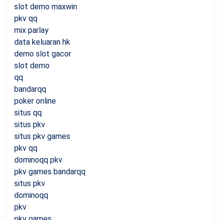
slot demo maxwin
pkv qq
mix parlay
data keluaran hk
demo slot gacor
slot demo
qq
bandarqq
poker online
situs qq
situs pkv
situs pkv games
pkv qq
dominoqq pkv
pkv games bandarqq
situs pkv
dominoqq
pkv
pkv games