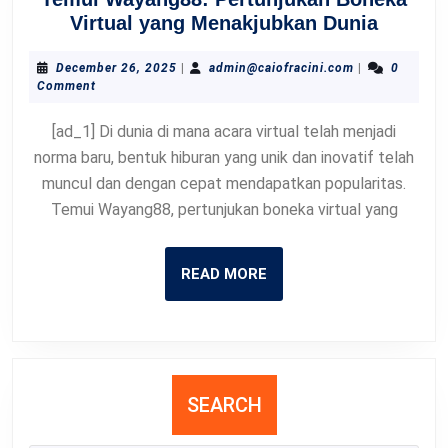
Temui
Virtual yang Menakjubkan Dunia
Wayang
Pertun
December
admin@caiofra
December 26, 2025
|
admin@caiofracini.com
|
0
26,
Comment
Boneka
2025
Virtual
[ad_1] Di dunia di mana acara virtual telah menjadi
yang
norma baru, bentuk hiburan yang unik dan inovatif telah
Menakj
muncul dan dengan cepat mendapatkan popularitas.
Dunia
Temui Wayang88, pertunjukan boneka virtual yang
READ
READ MORE
MORE
SEARCH