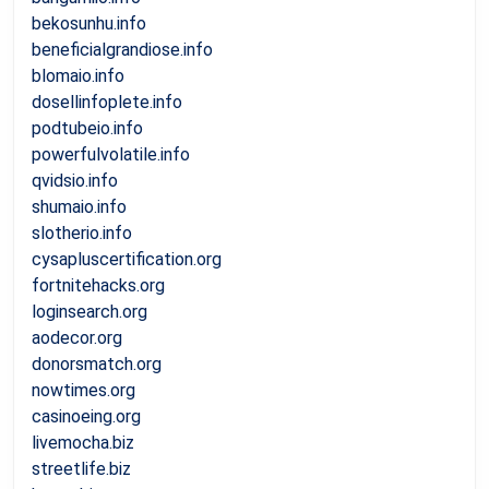
bekosunhu.info
beneficialgrandiose.info
blomaio.info
dosellinfoplete.info
podtubeio.info
powerfulvolatile.info
qvidsio.info
shumaio.info
slotherio.info
cysapluscertification.org
fortnitehacks.org
loginsearch.org
aodecor.org
donorsmatch.org
nowtimes.org
casinoeing.org
livemocha.biz
streetlife.biz