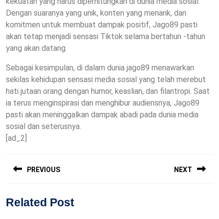
kekuatan yang harus diperhitungkan di dunia media sosial.
Dengan suaranya yang unik, konten yang menarik, dan
komitmen untuk membuat dampak positif, Jago89 pasti
akan tetap menjadi sensasi Tiktok selama bertahun -tahun
yang akan datang.
Sebagai kesimpulan, di dalam dunia jago89 menawarkan
sekilas kehidupan sensasi media sosial yang telah merebut
hati jutaan orang dengan humor, keaslian, dan filantropi. Saat
ia terus menginspirasi dan menghibur audiensnya, Jago89
pasti akan meninggalkan dampak abadi pada dunia media
sosial dan seterusnya.
[ad_2]
Post
PREVIOUS
NEXT
navigation
Previous
Next
Related Post
post:
post: