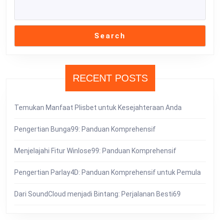
Search
RECENT POSTS
Temukan Manfaat Plisbet untuk Kesejahteraan Anda
Pengertian Bunga99: Panduan Komprehensif
Menjelajahi Fitur Winlose99: Panduan Komprehensif
Pengertian Parlay4D: Panduan Komprehensif untuk Pemula
Dari SoundCloud menjadi Bintang: Perjalanan Besti69