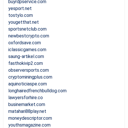
buyrdpservice.com
yesport.net
tostylo.com
yougetthat.net
sportsnetclub.com
newbestcrypto.com
oxfordsave.com
iclassicgames.com
saung-artikel.com
fasthokivip2.com
observersports.com
cryptominingplus.com
aquinoticiaspe.com
longhairedfrenchbulldog.com
lawyersforhire.co
businemarket.com
matahari88play.net
moneydescriptor.com
youthsmagazine.com