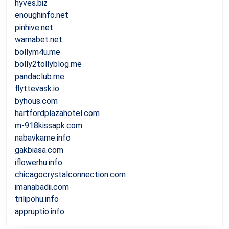
hyves.biz
enoughinfo.net
pinhive.net
warnabet.net
bollym4u.me
bolly2tollyblog.me
pandaclub.me
flyttevask.io
byhous.com
hartfordplazahotel.com
m-918kissapk.com
nabavkame.info
gakbiasa.com
iflowerhu.info
chicagocrystalconnection.com
imanabadii.com
trilipohu.info
appruptio.info