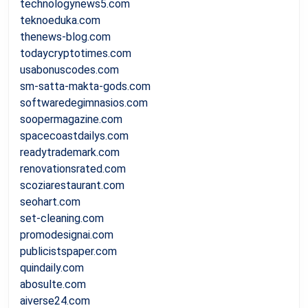
technologynews5.com
teknoeduka.com
thenews-blog.com
todaycryptotimes.com
usabonuscodes.com
sm-satta-makta-gods.com
softwaredegimnasios.com
soopermagazine.com
spacecoastdailys.com
readytrademark.com
renovationsrated.com
scoziarestaurant.com
seohart.com
set-cleaning.com
promodesignai.com
publicistspaper.com
quindaily.com
abosulte.com
aiverse24.com