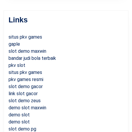
Links
situs pkv games
gaple
slot demo maxwin
bandar judi bola terbaik
pkv slot
situs pkv games
pkv games resmi
slot demo gacor
link slot gacor
slot demo zeus
demo slot maxwin
demo slot
demo slot
slot demo pg