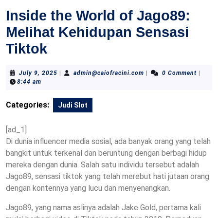
Inside the World of Jago89:
Melihat Kehidupan Sensasi
Tiktok
July
admin@caiofracini.com
July 9, 2025
|
admin@caiofracini.com
|
0 Comment
|
9,
8:44 am
2025
Categories:
Judi Slot
[ad_1]
Di dunia influencer media sosial, ada banyak orang yang telah
bangkit untuk terkenal dan beruntung dengan berbagi hidup
mereka dengan dunia. Salah satu individu tersebut adalah
Jago89, sensasi tiktok yang telah merebut hati jutaan orang
dengan kontennya yang lucu dan menyenangkan.
Jago89, yang nama aslinya adalah Jake Gold, pertama kali