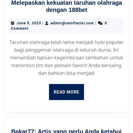
Melepaskan kekuatan taruhan olahraga
Melepaskan
dengan 188bet
kekuatan
taruhan
June
admin@caiofracini.c
June 9, 2025
|
admin@caiofracini.com
|
0
9,
Comment
olahraga
2025
dengan
Taruhan olahraga telah lama menjadi hobi populer
188bet
bagi penggemar olahraga di seluruh dunia. Ini
menambah lapisan kegembiraan tambahan untuk
menonton tim dan pemain favorit Anda bersaing,
dan bahkan bisa menjadi
READ
READ MORE
MORE
Bakar77: Artis yang perlu Anda ketahui