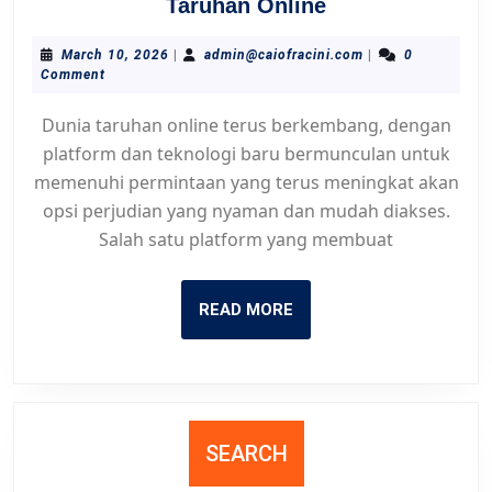
Mengapa
Taruhan Online
MCPBet
Merevolusi
March
admin@caiofracini
March 10, 2026
|
admin@caiofracini.com
|
0
10,
Comment
Industri
2026
Taruhan
Dunia taruhan online terus berkembang, dengan
Online
platform dan teknologi baru bermunculan untuk
memenuhi permintaan yang terus meningkat akan
opsi perjudian yang nyaman dan mudah diakses.
Salah satu platform yang membuat
READ
READ MORE
MORE
SEARCH