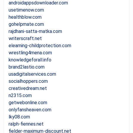
androidappsdownloader.com
usetimenow.com
healthblow.com
gohelpmate.com
rajdhani-satta-matka.com
writerscraft.net
elearning-childprotection.com
wrestling4mena.com
knowledgeforall.info
brand2lastio.com
usadigitalservices.com
socialhoppers.com
creativedream.net
n2315.com
getwebonline.com
onlyfansheaven.com
lky08.com
ralph-fiennes.net
fielder-maximum-discount.net