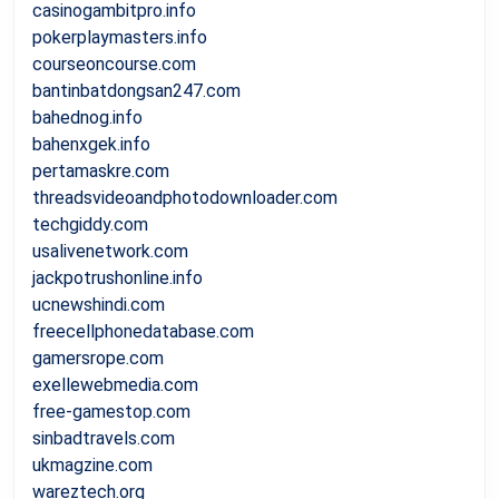
casinogambitpro.info
pokerplaymasters.info
courseoncourse.com
bantinbatdongsan247.com
bahednog.info
bahenxgek.info
pertamaskre.com
threadsvideoandphotodownloader.com
techgiddy.com
usalivenetwork.com
jackpotrushonline.info
ucnewshindi.com
freecellphonedatabase.com
gamersrope.com
exellewebmedia.com
free-gamestop.com
sinbadtravels.com
ukmagzine.com
wareztech.org