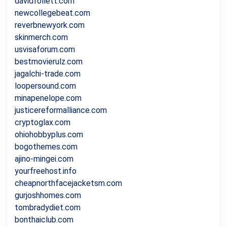
davidfollett.com
newcollegebeat.com
reverbnewyork.com
skinmerch.com
usvisaforum.com
bestmovierulz.com
jagalchi-trade.com
loopersound.com
minapenelope.com
justicereformalliance.com
cryptoglax.com
ohiohobbyplus.com
bogothemes.com
ajino-mingei.com
yourfreehost.info
cheapnorthfacejacketsm.com
gurjoshhomes.com
tombradydiet.com
bonthaiclub.com