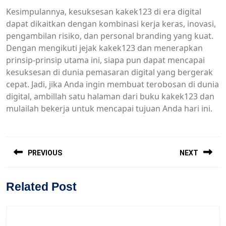
Kesimpulannya, kesuksesan kakek123 di era digital
dapat dikaitkan dengan kombinasi kerja keras, inovasi,
pengambilan risiko, dan personal branding yang kuat.
Dengan mengikuti jejak kakek123 dan menerapkan
prinsip-prinsip utama ini, siapa pun dapat mencapai
kesuksesan di dunia pemasaran digital yang bergerak
cepat. Jadi, jika Anda ingin membuat terobosan di dunia
digital, ambillah satu halaman dari buku kakek123 dan
mulailah bekerja untuk mencapai tujuan Anda hari ini.
Post
PREVIOUS
NEXT
navigation
Previous
Next
Related Post
post:
post: