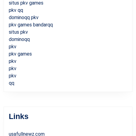
situs pkv games
pkv qq
dominoqq pkv
pkv games bandarqq
situs pkv
dominoqq
pkv
pkv games
pkv
pkv
pkv
qq
Links
usafullnewz.com