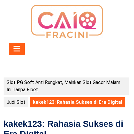
Skip
to
content
Skip
to
content
Open
Button
Slot PG Soft Anti Rungkat, Mainkan Slot Gacor Malam
Ini Tanpa Ribet
Judi Slot
kakek123: Rahasia Sukses di Era Digital
kakek123: Rahasia Sukses di