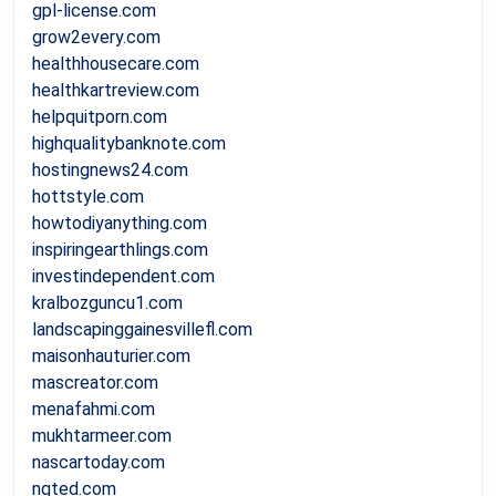
gpl-license.com
grow2every.com
healthhousecare.com
healthkartreview.com
helpquitporn.com
highqualitybanknote.com
hostingnews24.com
hottstyle.com
howtodiyanything.com
inspiringearthlings.com
investindependent.com
kralbozguncu1.com
landscapinggainesvillefl.com
maisonhauturier.com
mascreator.com
menafahmi.com
mukhtarmeer.com
nascartoday.com
nqted.com