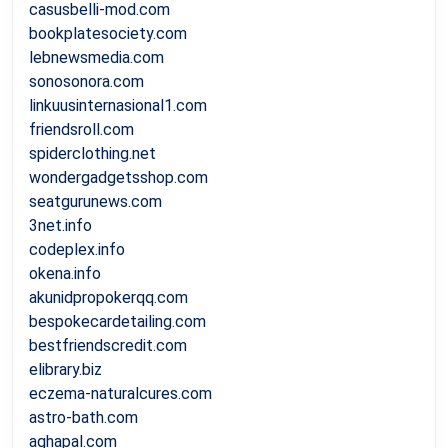
casusbelli-mod.com
bookplatesociety.com
lebnewsmedia.com
sonosonora.com
linkuusinternasional1.com
friendsroll.com
spiderclothing.net
wondergadgetsshop.com
seatgurunews.com
3net.info
codeplex.info
okena.info
akunidpropokerqq.com
bespokecardetailing.com
bestfriendscredit.com
elibrary.biz
eczema-naturalcures.com
astro-bath.com
aghapal.com