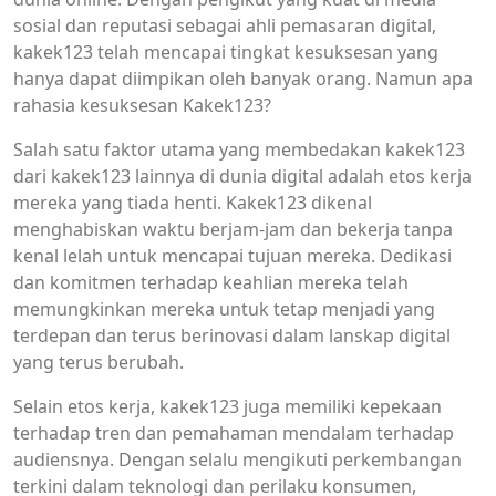
sosial dan reputasi sebagai ahli pemasaran digital,
kakek123 telah mencapai tingkat kesuksesan yang
hanya dapat diimpikan oleh banyak orang. Namun apa
rahasia kesuksesan Kakek123?
Salah satu faktor utama yang membedakan kakek123
dari kakek123 lainnya di dunia digital adalah etos kerja
mereka yang tiada henti. Kakek123 dikenal
menghabiskan waktu berjam-jam dan bekerja tanpa
kenal lelah untuk mencapai tujuan mereka. Dedikasi
dan komitmen terhadap keahlian mereka telah
memungkinkan mereka untuk tetap menjadi yang
terdepan dan terus berinovasi dalam lanskap digital
yang terus berubah.
Selain etos kerja, kakek123 juga memiliki kepekaan
terhadap tren dan pemahaman mendalam terhadap
audiensnya. Dengan selalu mengikuti perkembangan
terkini dalam teknologi dan perilaku konsumen,