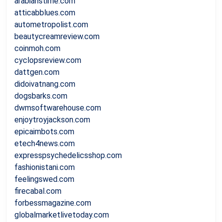
arabianstime.com
atticabblues.com
autometropolist.com
beautycreamreview.com
coinmoh.com
cyclopsreview.com
dattgen.com
didoivatnang.com
dogsbarks.com
dwmsoftwarehouse.com
enjoytroyjackson.com
epicaimbots.com
etech4news.com
expresspsychedelicsshop.com
fashionistani.com
feelingswed.com
firecabal.com
forbessmagazine.com
globalmarketlivetoday.com