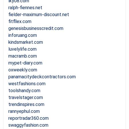
lky08.com
ralph-fiennes.net
fielder-maximum-discount.net
fitfllex.com
genesisbusinesscredit.com
inforuang.com
kindsmarket.com
luvelylife.com
macramb.com
mypet-diary.com
oxweekly.com
panamacitydeckcontractors.com
westfashions.com
toolshandy.com
travelstager.com
trendinspires.com
rannyephul.com
reportradar360.com
swaggyfashion.com