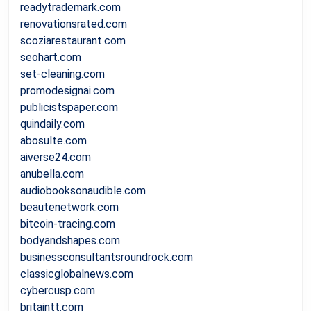
readytrademark.com
renovationsrated.com
scoziarestaurant.com
seohart.com
set-cleaning.com
promodesignai.com
publicistspaper.com
quindaily.com
abosulte.com
aiverse24.com
anubella.com
audiobooksonaudible.com
beautenetwork.com
bitcoin-tracing.com
bodyandshapes.com
businessconsultantsroundrock.com
classicglobalnews.com
cybercusp.com
britaintt.com