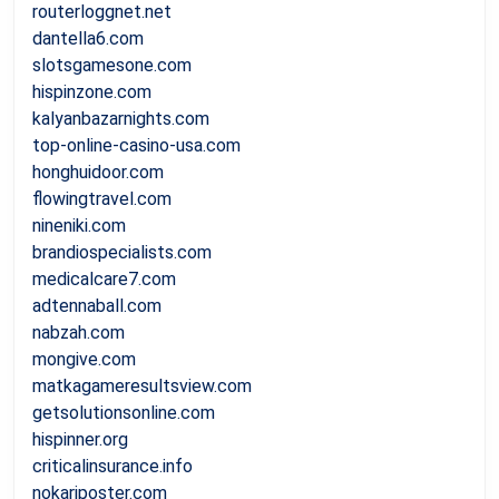
routerloggnet.net
dantella6.com
slotsgamesone.com
hispinzone.com
kalyanbazarnights.com
top-online-casino-usa.com
honghuidoor.com
flowingtravel.com
nineniki.com
brandiospecialists.com
medicalcare7.com
adtennaball.com
nabzah.com
mongive.com
matkagameresultsview.com
getsolutionsonline.com
hispinner.org
criticalinsurance.info
nokariposter.com