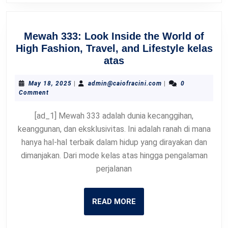
Mewah 333: Look Inside the World of
High Fashion, Travel, and Lifestyle kelas
Mewah
atas
333:
Look
May
admin@caiofracini.
May 18, 2025
|
admin@caiofracini.com
|
0
18,
Comment
Inside
2025
the
[ad_1] Mewah 333 adalah dunia kecanggihan,
World
keanggunan, dan eksklusivitas. Ini adalah ranah di mana
of
hanya hal-hal terbaik dalam hidup yang dirayakan dan
High
dimanjakan. Dari mode kelas atas hingga pengalaman
Fashion,
perjalanan
Travel,
and
Lifestyle
READ
READ MORE
kelas
MORE
atas