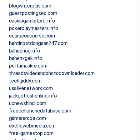
blogwriterplus.com
guestpostingseo.com
casinogambitpro.info
pokerplaymasters.info
courseoncourse.com
bantinbatdongsan247.com
bahednog.info
bahenxgek.info
pertamaskre.com
threadsvideoandphotodownloader.com
techgiddy.com
usalivenetwork.com
jackpotrushonline.info
ucnewshindi.com
freecellphonedatabase.com
gamersrope.com
exellewebmedia.com
free-gamestop.com