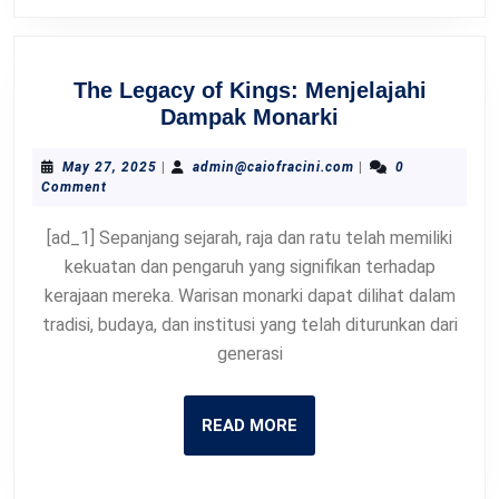
The Legacy of Kings: Menjelajahi
The
Dampak Monarki
Legacy
of
May
admin@caiofracini.
May 27, 2025
|
admin@caiofracini.com
|
0
27,
Comment
Kings:
2025
Menjelajahi
[ad_1] Sepanjang sejarah, raja dan ratu telah memiliki
Dampak
kekuatan dan pengaruh yang signifikan terhadap
Monarki
kerajaan mereka. Warisan monarki dapat dilihat dalam
tradisi, budaya, dan institusi yang telah diturunkan dari
generasi
READ
READ MORE
MORE