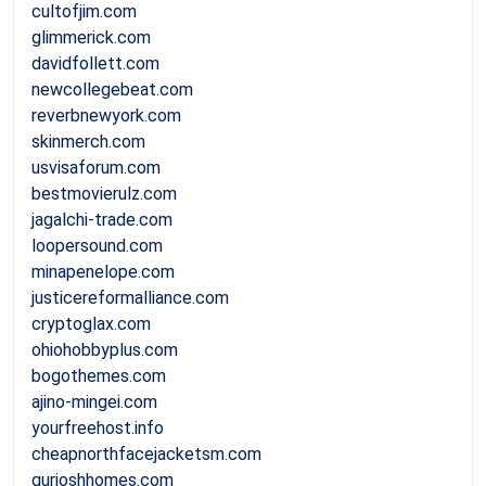
cultofjim.com
glimmerick.com
davidfollett.com
newcollegebeat.com
reverbnewyork.com
skinmerch.com
usvisaforum.com
bestmovierulz.com
jagalchi-trade.com
loopersound.com
minapenelope.com
justicereformalliance.com
cryptoglax.com
ohiohobbyplus.com
bogothemes.com
ajino-mingei.com
yourfreehost.info
cheapnorthfacejacketsm.com
gurjoshhomes.com