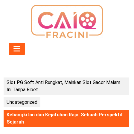
Skip
to
content
Skip
to
content
Open
Button
Slot PG Soft Anti Rungkat, Mainkan Slot Gacor Malam
Ini Tanpa Ribet
Uncategorized
Kebangkitan dan Kejatuhan Raja: Sebuah Perspektif
Sejarah