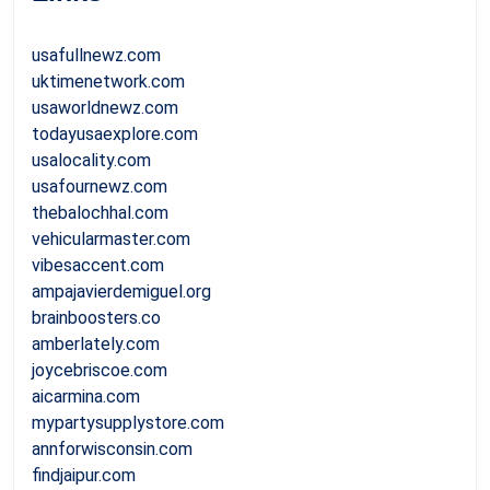
usafullnewz.com
uktimenetwork.com
usaworldnewz.com
todayusaexplore.com
usalocality.com
usafournewz.com
thebalochhal.com
vehicularmaster.com
vibesaccent.com
ampajavierdemiguel.org
brainboosters.co
amberlately.com
joycebriscoe.com
aicarmina.com
mypartysupplystore.com
annforwisconsin.com
findjaipur.com