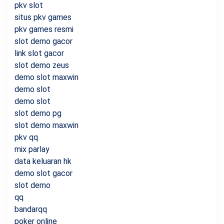
pkv slot
situs pkv games
pkv games resmi
slot demo gacor
link slot gacor
slot demo zeus
demo slot maxwin
demo slot
demo slot
slot demo pg
slot demo maxwin
pkv qq
mix parlay
data keluaran hk
demo slot gacor
slot demo
qq
bandarqq
poker online