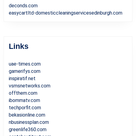
deconds.com
easycartltd-domesticcleaningservicesedinburgh.com
Links
uae-times.com
gamerifys.com
inspiratif.net
vsmsnetworks.com
offthem.com
ibommatv.com
techporfit.com
bekasionline.com
nbusinessplan.com
greenlife360.com