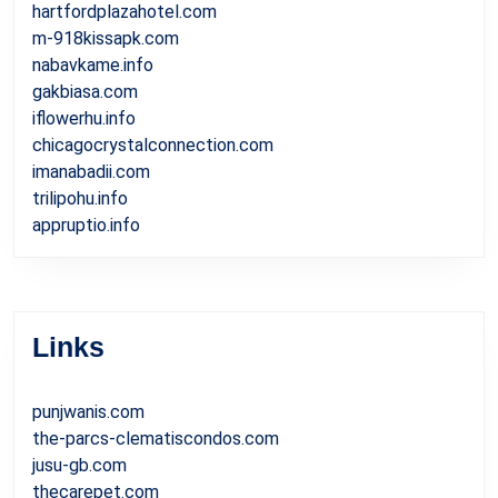
hartfordplazahotel.com
m-918kissapk.com
nabavkame.info
gakbiasa.com
iflowerhu.info
chicagocrystalconnection.com
imanabadii.com
trilipohu.info
appruptio.info
Links
punjwanis.com
the-parcs-clematiscondos.com
jusu-gb.com
thecarepet.com