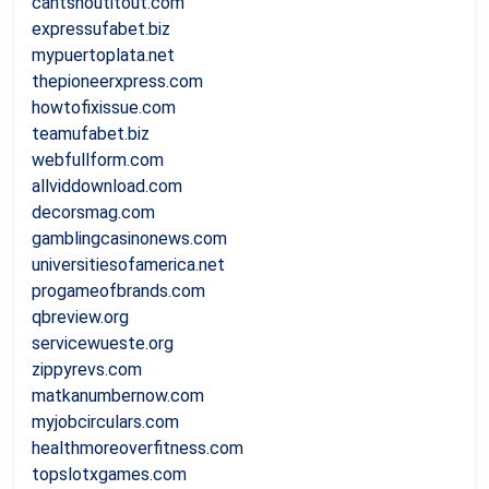
cantshoutitout.com
expressufabet.biz
mypuertoplata.net
thepioneerxpress.com
howtofixissue.com
teamufabet.biz
webfullform.com
allviddownload.com
decorsmag.com
gamblingcasinonews.com
universitiesofamerica.net
progameofbrands.com
qbreview.org
servicewueste.org
zippyrevs.com
matkanumbernow.com
myjobcirculars.com
healthmoreoverfitness.com
topslotxgames.com