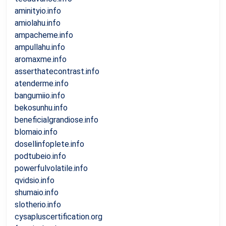
aminityio.info
amiolahu.info
ampacheme.info
ampullahu.info
aromaxme.info
asserthatecontrast.info
atenderme.info
bangumiio.info
bekosunhu.info
beneficialgrandiose.info
blomaio.info
dosellinfoplete.info
podtubeio.info
powerfulvolatile.info
qvidsio.info
shumaio.info
slotherio.info
cysapluscertification.org