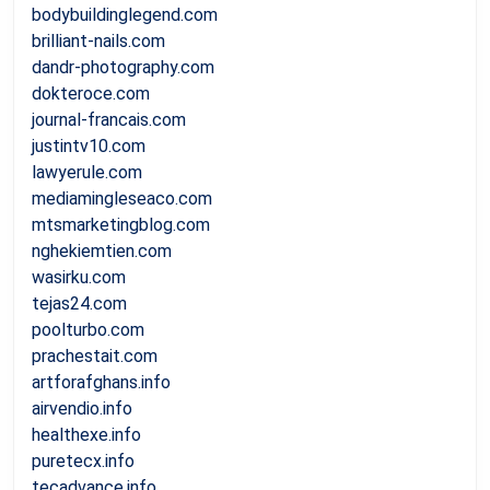
bodybuildinglegend.com
brilliant-nails.com
dandr-photography.com
dokteroce.com
journal-francais.com
justintv10.com
lawyerule.com
mediamingleseaco.com
mtsmarketingblog.com
nghekiemtien.com
wasirku.com
tejas24.com
poolturbo.com
prachestait.com
artforafghans.info
airvendio.info
healthexe.info
puretecx.info
tecadvance.info