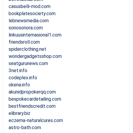
casusbelli-mod.com
bookplatesociety.com
lebnewsmedia.com
sonosonora.com
linkuusinternasional1.com
friendsroll.com
spiderclothing.net
wondergadgetsshop.com
seatgurunews.com
3net.info
codeplex.info
okena.info
akunidpropokerqq.com
bespokecardetailing.com
bestfriendscredit.com
elibrary.biz
eczema-naturalcures.com
astro-bath.com