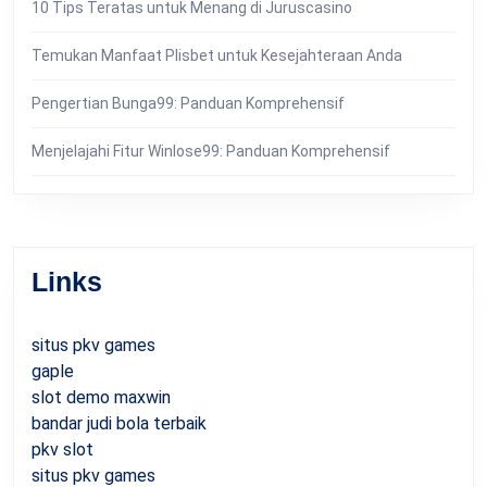
10 Tips Teratas untuk Menang di Juruscasino
Temukan Manfaat Plisbet untuk Kesejahteraan Anda
Pengertian Bunga99: Panduan Komprehensif
Menjelajahi Fitur Winlose99: Panduan Komprehensif
Links
situs pkv games
gaple
slot demo maxwin
bandar judi bola terbaik
pkv slot
situs pkv games