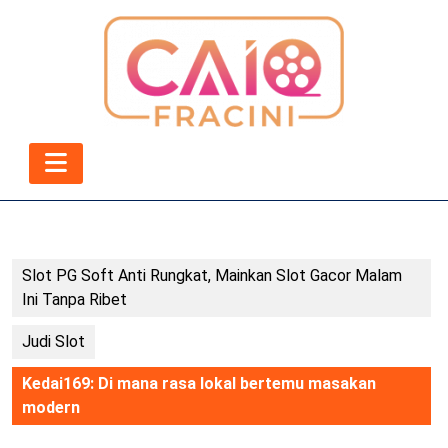
Skip
to
content
Skip
to
content
Open
Button
Slot PG Soft Anti Rungkat, Mainkan Slot Gacor Malam
Ini Tanpa Ribet
Judi Slot
Kedai169: Di mana rasa lokal bertemu masakan
modern