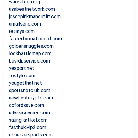
wareztech.org
usabestnetwork.com
jessepinkmanoutfit.com
umailsend.com
retarys.com
fasterformationcpf.com
goldensnuggles.com
lookbattlemap.com
buyrdpservice.com
yesport.net
tostylo.com
yougetthat.net
sportsnetclub.com
newbestcrypto.com
oxfordsave.com
iclassicgames.com
saung-artikel.com
fasthokivip2.com
observersports.com