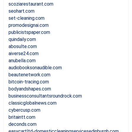
scoziarestaurant.com
seohart.com
set-cleaning.com
promodesignai.com
publicistspaper.com
quindaily.com
abosulte.com
aiverse24.com
anubella.com
audiobooksonaudible.com
beautenetwork.com
bitcoin-tracing.com
bodyandshapes.com
businessconsultantsroundrock.com
classicglobalnews.com
cybercusp.com
britaintt.com
deconds.com
easycartltd-domesticcleaningservicesedinburgh.com