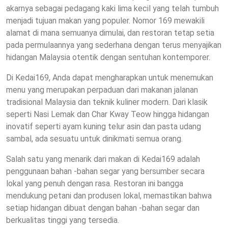
akarnya sebagai pedagang kaki lima kecil yang telah tumbuh
menjadi tujuan makan yang populer. Nomor 169 mewakili
alamat di mana semuanya dimulai, dan restoran tetap setia
pada permulaannya yang sederhana dengan terus menyajikan
hidangan Malaysia otentik dengan sentuhan kontemporer.
Di Kedai169, Anda dapat mengharapkan untuk menemukan
menu yang merupakan perpaduan dari makanan jalanan
tradisional Malaysia dan teknik kuliner modern. Dari klasik
seperti Nasi Lemak dan Char Kway Teow hingga hidangan
inovatif seperti ayam kuning telur asin dan pasta udang
sambal, ada sesuatu untuk dinikmati semua orang.
Salah satu yang menarik dari makan di Kedai169 adalah
penggunaan bahan -bahan segar yang bersumber secara
lokal yang penuh dengan rasa. Restoran ini bangga
mendukung petani dan produsen lokal, memastikan bahwa
setiap hidangan dibuat dengan bahan -bahan segar dan
berkualitas tinggi yang tersedia.