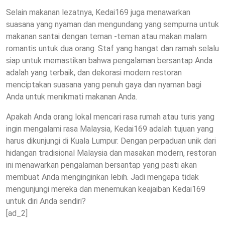
Selain makanan lezatnya, Kedai169 juga menawarkan
suasana yang nyaman dan mengundang yang sempurna untuk
makanan santai dengan teman -teman atau makan malam
romantis untuk dua orang. Staf yang hangat dan ramah selalu
siap untuk memastikan bahwa pengalaman bersantap Anda
adalah yang terbaik, dan dekorasi modern restoran
menciptakan suasana yang penuh gaya dan nyaman bagi
Anda untuk menikmati makanan Anda.
Apakah Anda orang lokal mencari rasa rumah atau turis yang
ingin mengalami rasa Malaysia, Kedai169 adalah tujuan yang
harus dikunjungi di Kuala Lumpur. Dengan perpaduan unik dari
hidangan tradisional Malaysia dan masakan modern, restoran
ini menawarkan pengalaman bersantap yang pasti akan
membuat Anda menginginkan lebih. Jadi mengapa tidak
mengunjungi mereka dan menemukan keajaiban Kedai169
untuk diri Anda sendiri?
[ad_2]