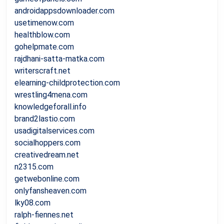
androidappsdownloader.com
usetimenow.com
healthblow.com
gohelpmate.com
rajdhani-satta-matka.com
writerscraft.net
elearning-childprotection.com
wrestling4mena.com
knowledgeforall.info
brand2lastio.com
usadigitalservices.com
socialhoppers.com
creativedream.net
n2315.com
getwebonline.com
onlyfansheaven.com
lky08.com
ralph-fiennes.net