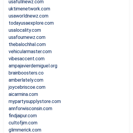
usafullnewz.com
uktimenetwork.com
usaworldnewz.com
todayusaexplore.com
usalocality.com
usafournewz.com
thebalochhal.com
vehicularmaster.com
vibesaccent.com
ampajavierdemiguel.org
brainboosters.co
amberlately.com
joycebriscoe.com
aicarmina.com
mypartysupplystore.com
annforwisconsin.com
findjaipur.com
cultofjim.com
glimmerick.com