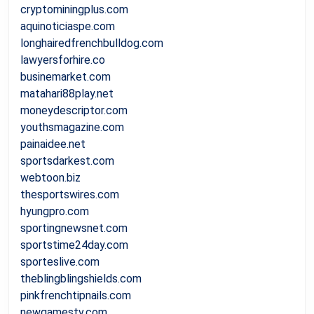
cryptominingplus.com
aquinoticiaspe.com
longhairedfrenchbulldog.com
lawyersforhire.co
businemarket.com
matahari88play.net
moneydescriptor.com
youthsmagazine.com
painaidee.net
sportsdarkest.com
webtoon.biz
thesportswires.com
hyungpro.com
sportingnewsnet.com
sportstime24day.com
sporteslive.com
theblingblingshields.com
pinkfrenchtipnails.com
newgamestv.com