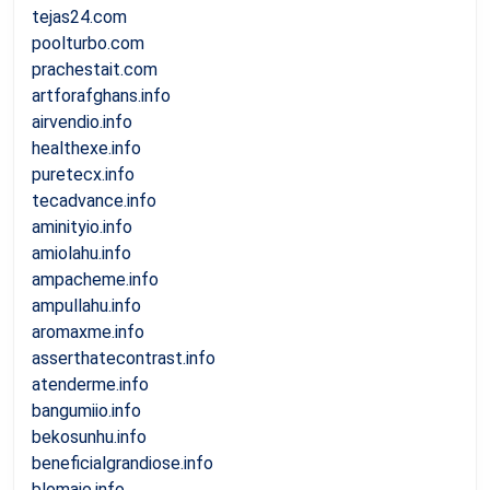
tejas24.com
poolturbo.com
prachestait.com
artforafghans.info
airvendio.info
healthexe.info
puretecx.info
tecadvance.info
aminityio.info
amiolahu.info
ampacheme.info
ampullahu.info
aromaxme.info
asserthatecontrast.info
atenderme.info
bangumiio.info
bekosunhu.info
beneficialgrandiose.info
blomaio.info