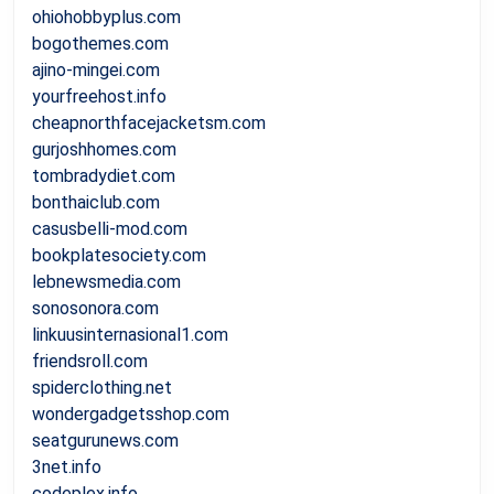
ohiohobbyplus.com
bogothemes.com
ajino-mingei.com
yourfreehost.info
cheapnorthfacejacketsm.com
gurjoshhomes.com
tombradydiet.com
bonthaiclub.com
casusbelli-mod.com
bookplatesociety.com
lebnewsmedia.com
sonosonora.com
linkuusinternasional1.com
friendsroll.com
spiderclothing.net
wondergadgetsshop.com
seatgurunews.com
3net.info
codeplex.info