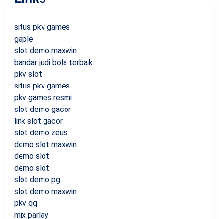
situs pkv games
gaple
slot demo maxwin
bandar judi bola terbaik
pkv slot
situs pkv games
pkv games resmi
slot demo gacor
link slot gacor
slot demo zeus
demo slot maxwin
demo slot
demo slot
slot demo pg
slot demo maxwin
pkv qq
mix parlay