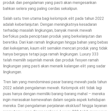
produk dan pengalaman yang pasti akan mengesankan
bahkan selera yang paling cerdas sekalipun.
Salah satu tren utama bagi kelompok elit pada tahun 2022
adalah keberlanjutan. Dengan meningkatnya kesadaran
terhadap masalah lingkungan, banyak merek mewah
berfokus pada penciptaan produk yang berkelanjutan dan
beretika. Dari kain ramah lingkungan hingga bahan yang bebas
dari kekejaman, kaum elit semakin mencari produk yang tidak
hanya bergaya tetapi juga ramah lingkungan. Luxury 333
telah memilih sejumlah merek dan produk fesyen ramah
lingkungan yang pasti akan menarik kalangan elit yang sadar
lingkungan.
Tren lain yang mendominasi pasar barang mewah pada tahun
2022 adalah pengalaman mewah. Kelompok elit tidak lagi
puas hanya dengan memiliki barang-barang mahal – mereka
ingin merasakan kemewahan dalam segala aspek kehidupan
mereka. Dari pengalaman perjalanan eksklusif hingga layanan