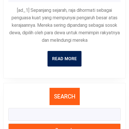
2024
Sebuah
[ad_1] Sepanjang sejarah, raja dihormati sebagai
Perspektif
penguasa kuat yang mempunyai pengaruh besar atas
Sejarah
kerajaannya. Mereka sering dipandang sebagai sosok
dewa, dipilih oleh para dewa untuk memimpin rakyatnya
dan melindungi mereka
READ
READ MORE
MORE
SEARCH