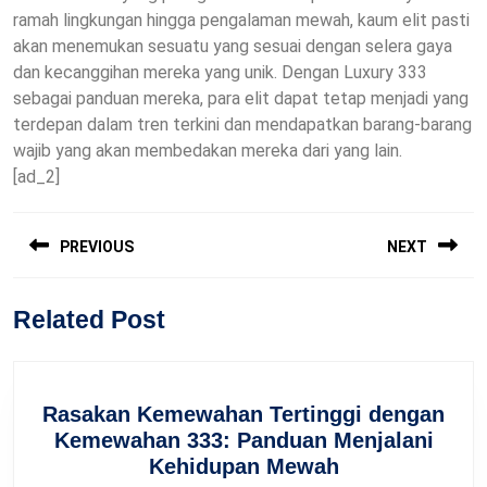
ramah lingkungan hingga pengalaman mewah, kaum elit pasti
akan menemukan sesuatu yang sesuai dengan selera gaya
dan kecanggihan mereka yang unik. Dengan Luxury 333
sebagai panduan mereka, para elit dapat tetap menjadi yang
terdepan dalam tren terkini dan mendapatkan barang-barang
wajib yang akan membedakan mereka dari yang lain.
[ad_2]
Post
PREVIOUS
NEXT
navigation
Previous
Next
Related Post
post:
post:
Rasakan Kemewahan Tertinggi dengan
Kemewahan 333: Panduan Menjalani
Rasakan
Kehidupan Mewah