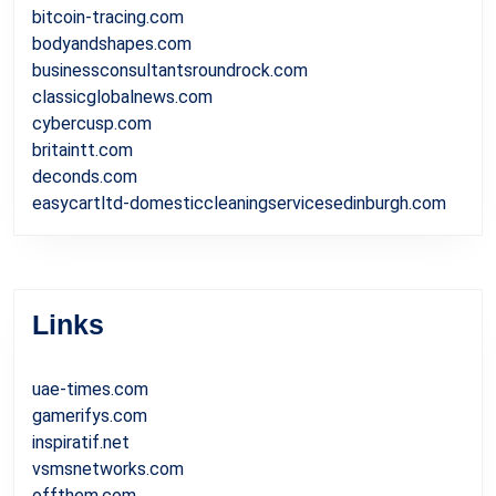
bitcoin-tracing.com
bodyandshapes.com
businessconsultantsroundrock.com
classicglobalnews.com
cybercusp.com
britaintt.com
deconds.com
easycartltd-domesticcleaningservicesedinburgh.com
Links
uae-times.com
gamerifys.com
inspiratif.net
vsmsnetworks.com
offthem.com