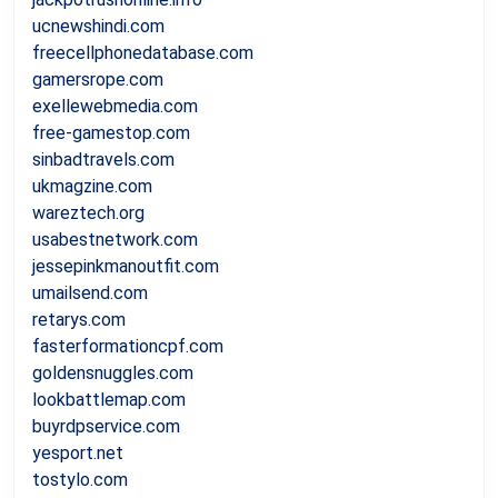
ucnewshindi.com
freecellphonedatabase.com
gamersrope.com
exellewebmedia.com
free-gamestop.com
sinbadtravels.com
ukmagzine.com
wareztech.org
usabestnetwork.com
jessepinkmanoutfit.com
umailsend.com
retarys.com
fasterformationcpf.com
goldensnuggles.com
lookbattlemap.com
buyrdpservice.com
yesport.net
tostylo.com