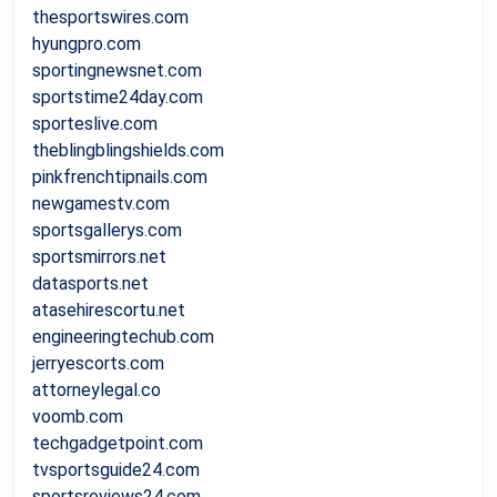
thesportswires.com
hyungpro.com
sportingnewsnet.com
sportstime24day.com
sporteslive.com
theblingblingshields.com
pinkfrenchtipnails.com
newgamestv.com
sportsgallerys.com
sportsmirrors.net
datasports.net
atasehirescortu.net
engineeringtechub.com
jerryescorts.com
attorneylegal.co
voomb.com
techgadgetpoint.com
tvsportsguide24.com
sportsreviews24.com