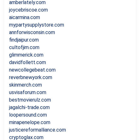
amberlately.com
joycebriscoe.com
aicarmina.com
mypartysupplystore.com
annforwisconsin.com
findjaipur.com
cultofjim.com
glimmerick.com
davidfollett.com
newcollegebeat.com
reverbnewyork.com
skinmerch.com
usvisaforum.com
bestmovierulz.com
jagalchi-trade.com
loopersound.com
minapenelope.com
justicereformalliance.com
cryptoglax.com