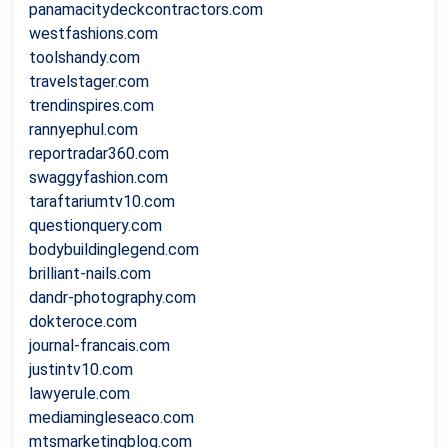
panamacitydeckcontractors.com
westfashions.com
toolshandy.com
travelstager.com
trendinspires.com
rannyephul.com
reportradar360.com
swaggyfashion.com
taraftariumtv10.com
questionquery.com
bodybuildinglegend.com
brilliant-nails.com
dandr-photography.com
dokteroce.com
journal-francais.com
justintv10.com
lawyerule.com
mediamingleseaco.com
mtsmarketingblog.com