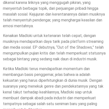
dikenal karena liriknya yang menggugah pikiran, yang
menyentuh berbagai topik, dari perjuangan pribadi hingga
masalah sosial. Kejujuran dan kerentanannya dalam musiknya
telah menyentuh pendengar, yang menghargai keaslian dan
emosi mentahnya.
Kenaikan Madloki untuk ketenaran telah cepat, dengan
musiknya mendapatkan daya tarik pada platform streaming
dan media sosial. EP debutnya, “Out of the Shadows,” telah
mengumpulkan pujian kritis dan telah memperkuat statusnya
sebagai bintang yang sedang naik daun di industri musik.
Ketika Madloki terus mendapatkan momentum dan
membangun basis penggemar, jelas bahwa ia adalah
kekuatan yang harus diperhitungkan di dunia musik. Dengan
suaranya yang menekuk genre dan pendekatannya yang tak
kenal takut terhadap keahliannya, Madloki siap untuk
membuat dampak abadi pada industri dan memperkuat
tempatnya sebagai salah satu seniman baru yang paling