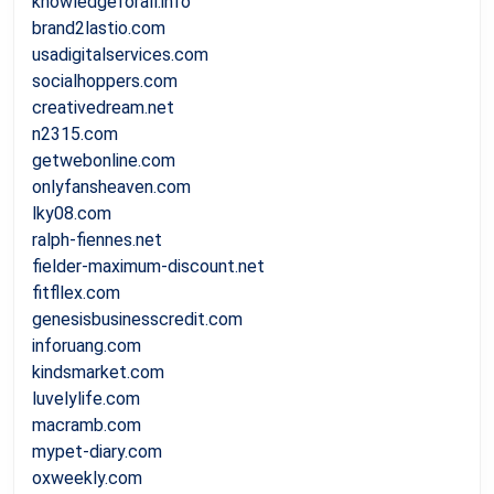
knowledgeforall.info
brand2lastio.com
usadigitalservices.com
socialhoppers.com
creativedream.net
n2315.com
getwebonline.com
onlyfansheaven.com
lky08.com
ralph-fiennes.net
fielder-maximum-discount.net
fitfllex.com
genesisbusinesscredit.com
inforuang.com
kindsmarket.com
luvelylife.com
macramb.com
mypet-diary.com
oxweekly.com