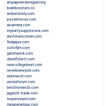
ampajavierdemiguel.org
brainboosters.co
amberlately.com
joycebriscoe.com
aicarmina.com
mypartysupplystore.com
annforwisconsin.com
findjaipur.com
cultofjim.com
glimmerick.com
davidfollett.com
newcollegebeat.com
reverbnewyork.com
skinmerch.com
usvisaforum.com
bestmovierulz.com
jagalchi-trade.com
loopersound.com
minapenelope.com