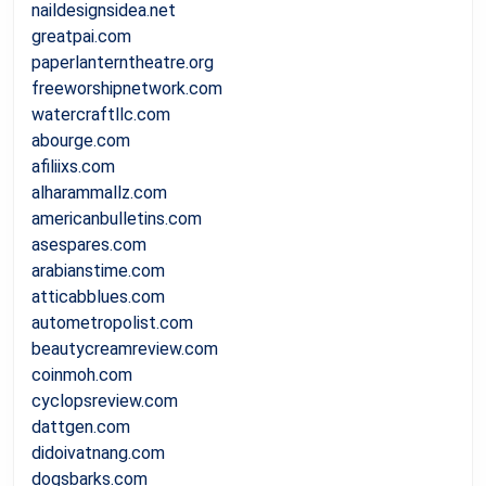
naildesignsidea.net
greatpai.com
paperlanterntheatre.org
freeworshipnetwork.com
watercraftllc.com
abourge.com
afiliixs.com
alharammallz.com
americanbulletins.com
asespares.com
arabianstime.com
atticabblues.com
autometropolist.com
beautycreamreview.com
coinmoh.com
cyclopsreview.com
dattgen.com
didoivatnang.com
dogsbarks.com