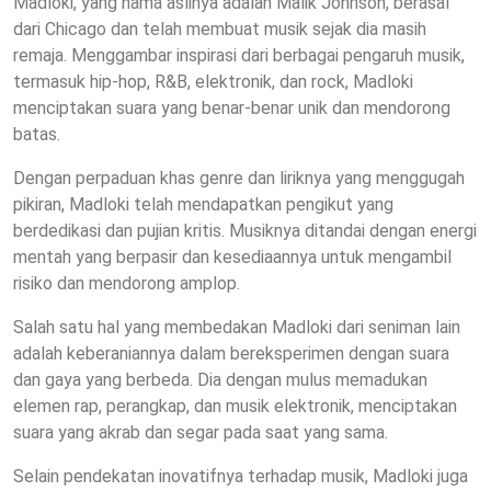
Madloki, yang nama aslinya adalah Malik Johnson, berasal
dari Chicago dan telah membuat musik sejak dia masih
remaja. Menggambar inspirasi dari berbagai pengaruh musik,
termasuk hip-hop, R&B, elektronik, dan rock, Madloki
menciptakan suara yang benar-benar unik dan mendorong
batas.
Dengan perpaduan khas genre dan liriknya yang menggugah
pikiran, Madloki telah mendapatkan pengikut yang
berdedikasi dan pujian kritis. Musiknya ditandai dengan energi
mentah yang berpasir dan kesediaannya untuk mengambil
risiko dan mendorong amplop.
Salah satu hal yang membedakan Madloki dari seniman lain
adalah keberaniannya dalam bereksperimen dengan suara
dan gaya yang berbeda. Dia dengan mulus memadukan
elemen rap, perangkap, dan musik elektronik, menciptakan
suara yang akrab dan segar pada saat yang sama.
Selain pendekatan inovatifnya terhadap musik, Madloki juga