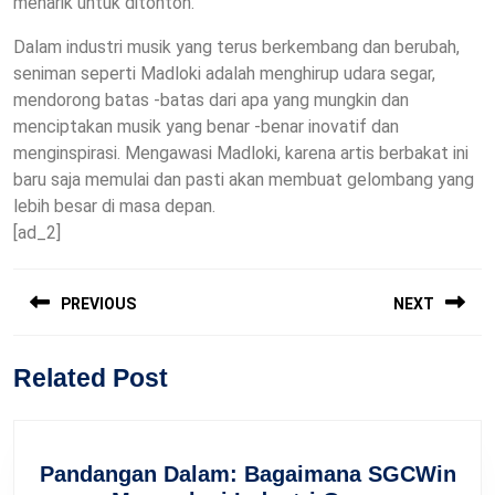
menarik untuk ditonton.
Dalam industri musik yang terus berkembang dan berubah,
seniman seperti Madloki adalah menghirup udara segar,
mendorong batas -batas dari apa yang mungkin dan
menciptakan musik yang benar -benar inovatif dan
menginspirasi. Mengawasi Madloki, karena artis berbakat ini
baru saja memulai dan pasti akan membuat gelombang yang
lebih besar di masa depan.
[ad_2]
Post
PREVIOUS
NEXT
navigation
Previous
Next
Related Post
post:
post:
Pandangan Dalam: Bagaimana SGCWin