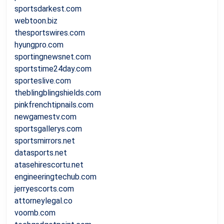
sportsdarkest.com
webtoon.biz
thesportswires.com
hyungpro.com
sportingnewsnet.com
sportstime24day.com
sporteslive.com
theblingblingshields.com
pinkfrenchtipnails.com
newgamestv.com
sportsgallerys.com
sportsmirrors.net
datasports.net
atasehirescortu.net
engineeringtechub.com
jerryescorts.com
attorneylegal.co
voomb.com