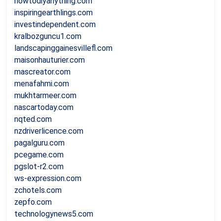
howtodiyanything.com
inspiringearthlings.com
investindependent.com
kralbozguncu1.com
landscapinggainesvillefl.com
maisonhauturier.com
mascreator.com
menafahmi.com
mukhtarmeer.com
nascartoday.com
nqted.com
nzdriverlicence.com
pagalguru.com
pcegame.com
pgslot-r2.com
ws-expression.com
zchotels.com
zepfo.com
technologynews5.com