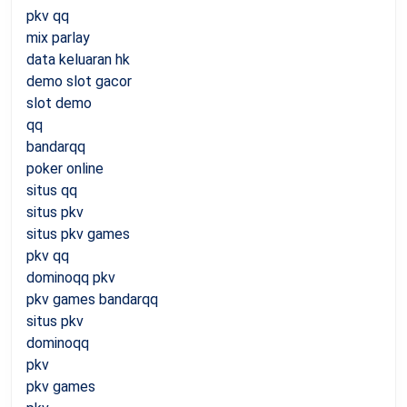
pkv qq
mix parlay
data keluaran hk
demo slot gacor
slot demo
qq
bandarqq
poker online
situs qq
situs pkv
situs pkv games
pkv qq
dominoqq pkv
pkv games bandarqq
situs pkv
dominoqq
pkv
pkv games