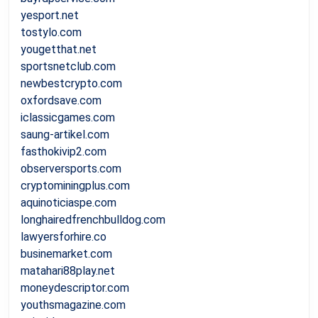
yesport.net
tostylo.com
yougetthat.net
sportsnetclub.com
newbestcrypto.com
oxfordsave.com
iclassicgames.com
saung-artikel.com
fasthokivip2.com
observersports.com
cryptominingplus.com
aquinoticiaspe.com
longhairedfrenchbulldog.com
lawyersforhire.co
businemarket.com
matahari88play.net
moneydescriptor.com
youthsmagazine.com