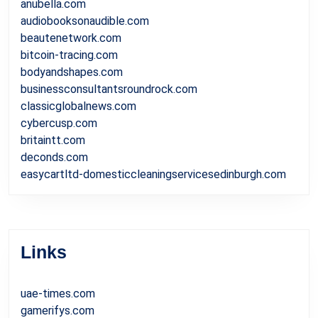
anubella.com
audiobooksonaudible.com
beautenetwork.com
bitcoin-tracing.com
bodyandshapes.com
businessconsultantsroundrock.com
classicglobalnews.com
cybercusp.com
britaintt.com
deconds.com
easycartltd-domesticcleaningservicesedinburgh.com
Links
uae-times.com
gamerifys.com