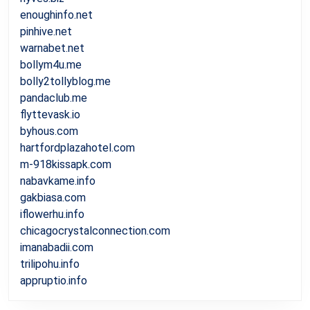
enoughinfo.net
pinhive.net
warnabet.net
bollym4u.me
bolly2tollyblog.me
pandaclub.me
flyttevask.io
byhous.com
hartfordplazahotel.com
m-918kissapk.com
nabavkame.info
gakbiasa.com
iflowerhu.info
chicagocrystalconnection.com
imanabadii.com
trilipohu.info
appruptio.info