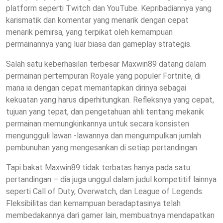
platform seperti Twitch dan YouTube. Kepribadiannya yang
karismatik dan komentar yang menarik dengan cepat
menarik pemirsa, yang terpikat oleh kemampuan
permainannya yang luar biasa dan gameplay strategis.
Salah satu keberhasilan terbesar Maxwin89 datang dalam
permainan pertempuran Royale yang populer Fortnite, di
mana ia dengan cepat memantapkan dirinya sebagai
kekuatan yang harus diperhitungkan. Refleksnya yang cepat,
tujuan yang tepat, dan pengetahuan ahli tentang mekanik
permainan memungkinkannya untuk secara konsisten
mengungguli lawan -lawannya dan mengumpulkan jumlah
pembunuhan yang mengesankan di setiap pertandingan.
Tapi bakat Maxwin89 tidak terbatas hanya pada satu
pertandingan – dia juga unggul dalam judul kompetitif lainnya
seperti Call of Duty, Overwatch, dan League of Legends.
Fleksibilitas dan kemampuan beradaptasinya telah
membedakannya dari gamer lain, membuatnya mendapatkan