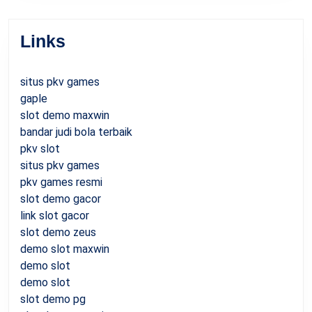
Links
situs pkv games
gaple
slot demo maxwin
bandar judi bola terbaik
pkv slot
situs pkv games
pkv games resmi
slot demo gacor
link slot gacor
slot demo zeus
demo slot maxwin
demo slot
demo slot
slot demo pg