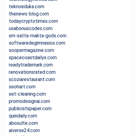
teknoeduka.com
thenews-blog.com
todaycryptotimes.com
usabonuscodes.com
sm-satta-makta-gods.com
softwaredegimnasios.com
soopermagazine.com
spacecoastdailys.com
readytrademark.com
renovationsrated.com
scoziarestaurant.com
seohart.com
set-cleaning.com
promodesignai.com
publicistspaper.com
quindaily.com
abosulte.com
aiverse24.com