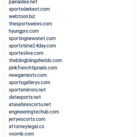
painaidee.net
sportsdarkest.com
webtoon.biz
thesportswires.com
hyungpro.com
sportingnewsnet.com
sportstime24day.com
sporteslive.com
theblingblingshields.com
pinkfrenchtipnails.com
newgamestv.com
sportsgallerys.com
sportsmirrors.net
datasports.net
atasehirescortu.net
engineeringtechub.com
jerryescorts.com
attorneylegal.co
voomb.com