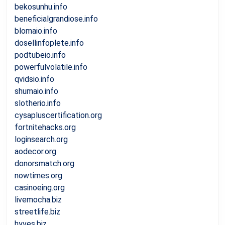
bekosunhu.info
beneficialgrandiose.info
blomaio.info
dosellinfoplete.info
podtubeio.info
powerfulvolatile.info
qvidsio.info
shumaio.info
slotherio.info
cysapluscertification.org
fortnitehacks.org
loginsearch.org
aodecor.org
donorsmatch.org
nowtimes.org
casinoeing.org
livemocha.biz
streetlife.biz
hyves.biz