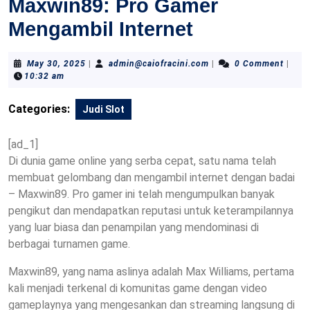
Maxwin89: Pro Gamer
Mengambil Internet
May
admin@caiofracini.com
May 30, 2025
|
admin@caiofracini.com
|
0 Comment
|
30,
10:32 am
2025
Categories:
Judi Slot
[ad_1]
Di dunia game online yang serba cepat, satu nama telah
membuat gelombang dan mengambil internet dengan badai
– Maxwin89. Pro gamer ini telah mengumpulkan banyak
pengikut dan mendapatkan reputasi untuk keterampilannya
yang luar biasa dan penampilan yang mendominasi di
berbagai turnamen game.
Maxwin89, yang nama aslinya adalah Max Williams, pertama
kali menjadi terkenal di komunitas game dengan video
gameplaynya yang mengesankan dan streaming langsung di