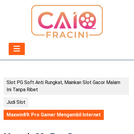
Skip
to
content
Skip
to
content
Open
Button
Slot PG Soft Anti Rungkat, Mainkan Slot Gacor Malam
Ini Tanpa Ribet
Judi Slot
Maxwin89: Pro Gamer Mengambil Internet