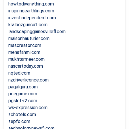
howtodiyanything.com
inspiringearthlings.com
investindependent.com
kralbozguncu1.com
landscapinggainesvillefl.com
maisonhauturier.com
mascreator.com
menafahmi.com
mukhtarmeer.com
nascartoday.com
nqted.com
nzdriverlicence.com
pagalguru.com
pcegame.com
pgslot-r2.com
ws-expression.com
zchotels.com
zepfo.com
technologynews5.com