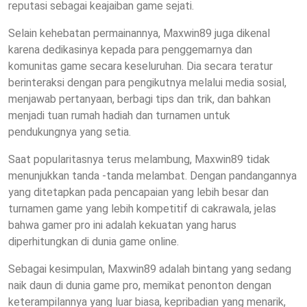
reputasi sebagai keajaiban game sejati.
Selain kehebatan permainannya, Maxwin89 juga dikenal
karena dedikasinya kepada para penggemarnya dan
komunitas game secara keseluruhan. Dia secara teratur
berinteraksi dengan para pengikutnya melalui media sosial,
menjawab pertanyaan, berbagi tips dan trik, dan bahkan
menjadi tuan rumah hadiah dan turnamen untuk
pendukungnya yang setia.
Saat popularitasnya terus melambung, Maxwin89 tidak
menunjukkan tanda -tanda melambat. Dengan pandangannya
yang ditetapkan pada pencapaian yang lebih besar dan
turnamen game yang lebih kompetitif di cakrawala, jelas
bahwa gamer pro ini adalah kekuatan yang harus
diperhitungkan di dunia game online.
Sebagai kesimpulan, Maxwin89 adalah bintang yang sedang
naik daun di dunia game pro, memikat penonton dengan
keterampilannya yang luar biasa, kepribadian yang menarik,