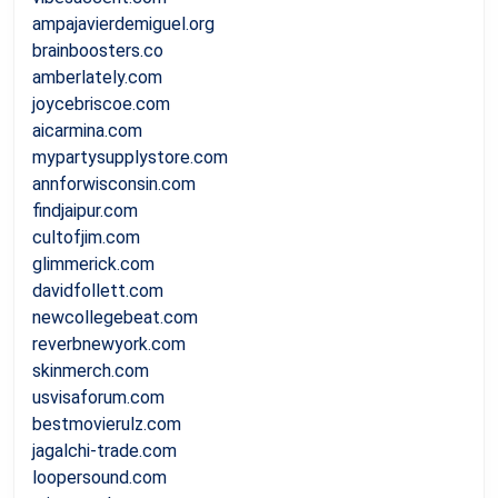
ampajavierdemiguel.org
brainboosters.co
amberlately.com
joycebriscoe.com
aicarmina.com
mypartysupplystore.com
annforwisconsin.com
findjaipur.com
cultofjim.com
glimmerick.com
davidfollett.com
newcollegebeat.com
reverbnewyork.com
skinmerch.com
usvisaforum.com
bestmovierulz.com
jagalchi-trade.com
loopersound.com