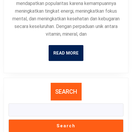
mendapatkan popularitas karena kemampuannya
Anda
meningkatkan tingkat energi, meningkatkan fokus
mental, dan meningkatkan kesehatan dan kebugaran
secara keseluruhan. Dengan perpaduan unik antara
vitamin, mineral, dan
READ
READ MORE
MORE
SEARCH
Search