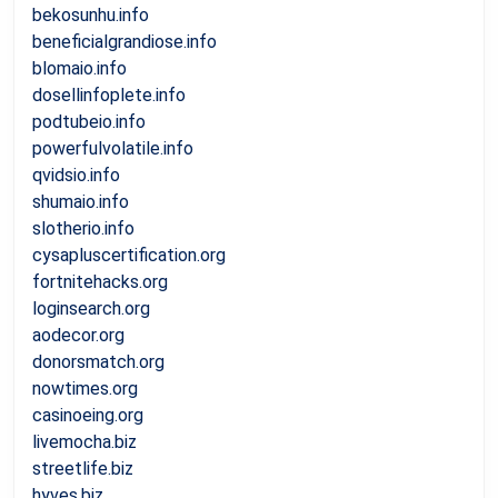
bekosunhu.info
beneficialgrandiose.info
blomaio.info
dosellinfoplete.info
podtubeio.info
powerfulvolatile.info
qvidsio.info
shumaio.info
slotherio.info
cysapluscertification.org
fortnitehacks.org
loginsearch.org
aodecor.org
donorsmatch.org
nowtimes.org
casinoeing.org
livemocha.biz
streetlife.biz
hyves.biz