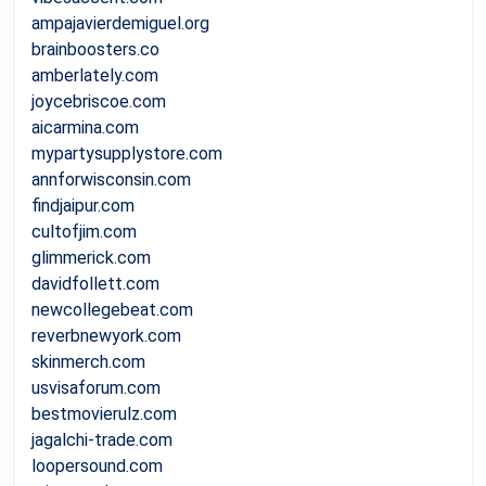
ampajavierdemiguel.org
brainboosters.co
amberlately.com
joycebriscoe.com
aicarmina.com
mypartysupplystore.com
annforwisconsin.com
findjaipur.com
cultofjim.com
glimmerick.com
davidfollett.com
newcollegebeat.com
reverbnewyork.com
skinmerch.com
usvisaforum.com
bestmovierulz.com
jagalchi-trade.com
loopersound.com