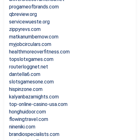
progameofbrands.com
qbreview.org
servicewueste.org
zippyrevs.com
matkanumbernow.com
myjobcirculars.com
healthmoreoverfitness.com
topslotxgames.com
routerloggnet.net
dantella6.com
slotsgamesone.com
hispinzone.com
kalyanbazarnights.com
top-online-casino-usa.com
honghuidoor.com
flowingtravel.com
nineniki.com
brandiospecialists.com