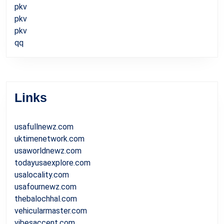
pkv
pkv
pkv
qq
Links
usafullnewz.com
uktimenetwork.com
usaworldnewz.com
todayusaexplore.com
usalocality.com
usafournewz.com
thebalochhal.com
vehicularmaster.com
vibesaccent.com