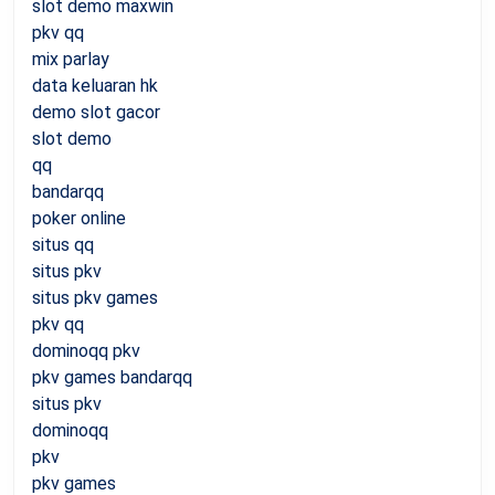
slot demo maxwin
pkv qq
mix parlay
data keluaran hk
demo slot gacor
slot demo
qq
bandarqq
poker online
situs qq
situs pkv
situs pkv games
pkv qq
dominoqq pkv
pkv games bandarqq
situs pkv
dominoqq
pkv
pkv games