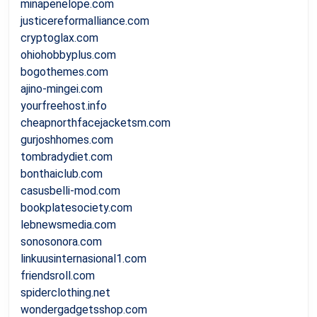
minapenelope.com
justicereformalliance.com
cryptoglax.com
ohiohobbyplus.com
bogothemes.com
ajino-mingei.com
yourfreehost.info
cheapnorthfacejacketsm.com
gurjoshhomes.com
tombradydiet.com
bonthaiclub.com
casusbelli-mod.com
bookplatesociety.com
lebnewsmedia.com
sonosonora.com
linkuusinternasional1.com
friendsroll.com
spiderclothing.net
wondergadgetsshop.com