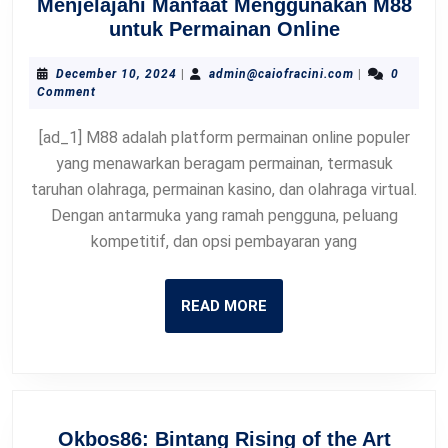
Menjelajahi Manfaat Menggunakan M88
Menjelajahi
untuk Permainan Online
Manfaat
Menggunak
December
admin@caiofra
December 10, 2024
|
admin@caiofracini.com
|
0
10,
Comment
M88
2024
untuk
[ad_1] M88 adalah platform permainan online populer
Permainan
yang menawarkan beragam permainan, termasuk
Online
taruhan olahraga, permainan kasino, dan olahraga virtual.
Dengan antarmuka yang ramah pengguna, peluang
kompetitif, dan opsi pembayaran yang
READ
READ MORE
MORE
Okbos86: Bintang Rising of the Art