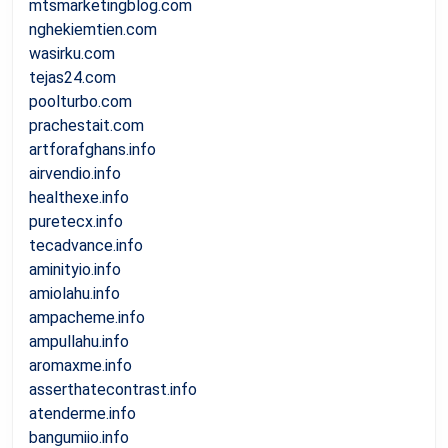
mtsmarketingblog.com
nghekiemtien.com
wasirku.com
tejas24.com
poolturbo.com
prachestait.com
artforafghans.info
airvendio.info
healthexe.info
puretecx.info
tecadvance.info
aminityio.info
amiolahu.info
ampacheme.info
ampullahu.info
aromaxme.info
asserthatecontrast.info
atenderme.info
bangumiio.info