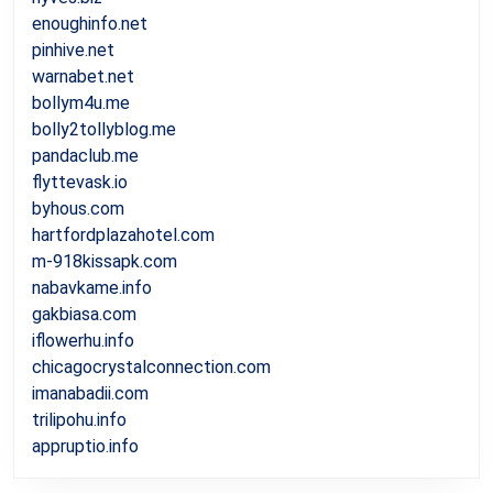
enoughinfo.net
pinhive.net
warnabet.net
bollym4u.me
bolly2tollyblog.me
pandaclub.me
flyttevask.io
byhous.com
hartfordplazahotel.com
m-918kissapk.com
nabavkame.info
gakbiasa.com
iflowerhu.info
chicagocrystalconnection.com
imanabadii.com
trilipohu.info
appruptio.info