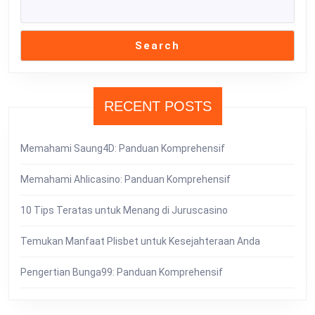
Search
RECENT POSTS
Memahami Saung4D: Panduan Komprehensif
Memahami Ahlicasino: Panduan Komprehensif
10 Tips Teratas untuk Menang di Juruscasino
Temukan Manfaat Plisbet untuk Kesejahteraan Anda
Pengertian Bunga99: Panduan Komprehensif