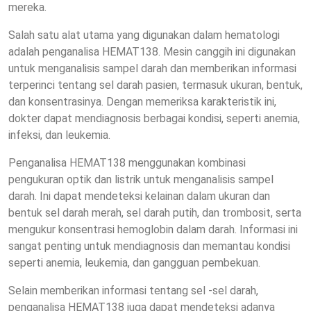
mereka.
Salah satu alat utama yang digunakan dalam hematologi
adalah penganalisa HEMAT138. Mesin canggih ini digunakan
untuk menganalisis sampel darah dan memberikan informasi
terperinci tentang sel darah pasien, termasuk ukuran, bentuk,
dan konsentrasinya. Dengan memeriksa karakteristik ini,
dokter dapat mendiagnosis berbagai kondisi, seperti anemia,
infeksi, dan leukemia.
Penganalisa HEMAT138 menggunakan kombinasi
pengukuran optik dan listrik untuk menganalisis sampel
darah. Ini dapat mendeteksi kelainan dalam ukuran dan
bentuk sel darah merah, sel darah putih, dan trombosit, serta
mengukur konsentrasi hemoglobin dalam darah. Informasi ini
sangat penting untuk mendiagnosis dan memantau kondisi
seperti anemia, leukemia, dan gangguan pembekuan.
Selain memberikan informasi tentang sel -sel darah,
penganalisa HEMAT138 juga dapat mendeteksi adanya