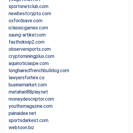
sportsnetclub.com
newbestcrypto.com
oxfordsave.com
iclassicgames.com
saung-artikel.com
fasthokivip2.com
observersports.com
cryptominingplus.com
aquinoticiaspe.com
longhairedfrenchbulldog.com
lawyersforhire.co
businemarket.com
matahari88play.net
moneydescriptor.com
youthsmagazine.com
painaidee.net
sportsdarkest.com
webtoon.biz