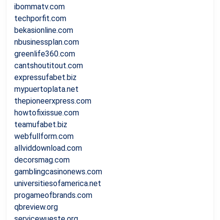
ibommatv.com
techporfit.com
bekasionline.com
nbusinessplan.com
greenlife360.com
cantshoutitout.com
expressufabet.biz
mypuertoplata.net
thepioneerxpress.com
howtofixissue.com
teamufabet.biz
webfullform.com
allviddownload.com
decorsmag.com
gamblingcasinonews.com
universitiesofamerica.net
progameofbrands.com
qbreview.org
servicewueste.org