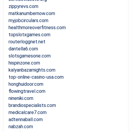
zippyrevs.com
matkanumbernow.com
myjobcirculars.com
healthmoreoverfitness.com
topslotxgames.com
routerloggnet.net
dantella6.com
slotsgamesone.com
hispinzone.com
kalyanbazarnights.com
top-online-casino-usa.com
honghuidoor.com
flowingtravel.com
nineniki.com
brandiospecialists.com
medicalcare7.com
adtennaball.com
nabzah.com