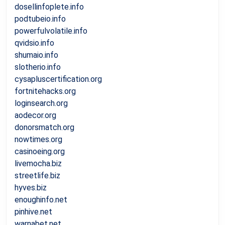
dosellinfoplete.info
podtubeio.info
powerfulvolatile.info
qvidsio.info
shumaio.info
slotherio.info
cysapluscertification.org
fortnitehacks.org
loginsearch.org
aodecor.org
donorsmatch.org
nowtimes.org
casinoeing.org
livemocha.biz
streetlife.biz
hyves.biz
enoughinfo.net
pinhive.net
warnabet.net