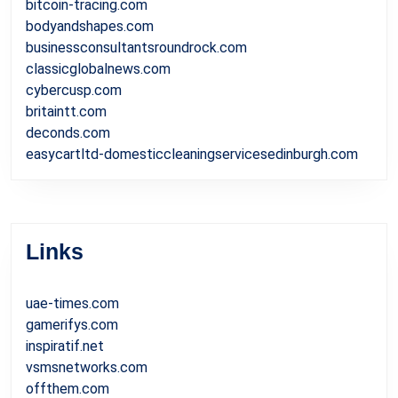
bitcoin-tracing.com
bodyandshapes.com
businessconsultantsroundrock.com
classicglobalnews.com
cybercusp.com
britaintt.com
deconds.com
easycartltd-domesticcleaningservicesedinburgh.com
Links
uae-times.com
gamerifys.com
inspiratif.net
vsmsnetworks.com
offthem.com