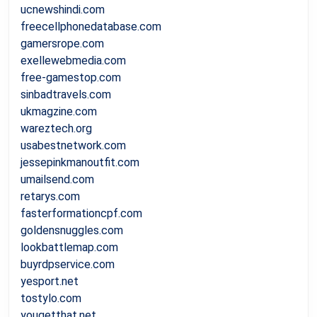
ucnewshindi.com
freecellphonedatabase.com
gamersrope.com
exellewebmedia.com
free-gamestop.com
sinbadtravels.com
ukmagzine.com
wareztech.org
usabestnetwork.com
jessepinkmanoutfit.com
umailsend.com
retarys.com
fasterformationcpf.com
goldensnuggles.com
lookbattlemap.com
buyrdpservice.com
yesport.net
tostylo.com
yougetthat.net