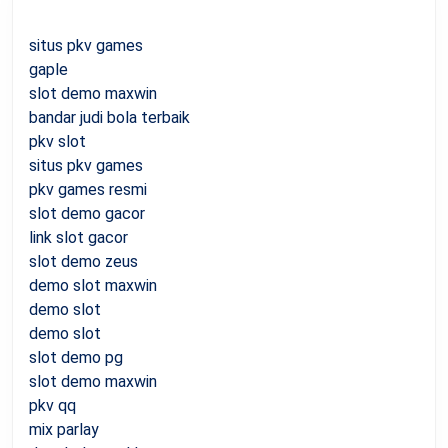
situs pkv games
gaple
slot demo maxwin
bandar judi bola terbaik
pkv slot
situs pkv games
pkv games resmi
slot demo gacor
link slot gacor
slot demo zeus
demo slot maxwin
demo slot
demo slot
slot demo pg
slot demo maxwin
pkv qq
mix parlay