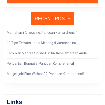
RECENT POSTS
Memahami Ahlicasino: Panduan Komprehensif
10 Tips Teratas untuk Menang di Juruscasino
Temukan Manfaat Plisbet untuk Kesejahteraan Anda
Pengertian Bunga99: Panduan Komprehensif
Menjelajahi Fitur Winlose99: Panduan Komprehensif
Links