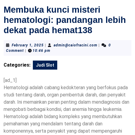
Membuka kunci misteri
hematologi: pandangan lebih
dekat pada hemat138
February
admin@caiofracini.
February 1, 2025
|
admin@caiofracini.com
|
0
1,
Comment
|
10:46 pm
2025
Categories:
Judi Slot
[ad_1]
Hematologi adalah cabang kedokteran yang berfokus pada
studi tentang darah, organ pembentuk darah, dan penyakit
darah. Ini memainkan peran penting dalam mendiagnosis dan
mengobati berbagai kondisi, dari anemia hingga leukemia.
Hematologi adalah bidang kompleks yang membutuhkan
pemahaman yang mendalam tentang darah dan
komponennya, serta penyakit yang dapat mempengaruhi