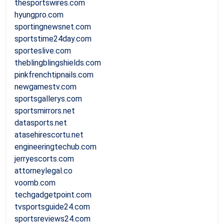
thesportswires.com
hyungpro.com
sportingnewsnet.com
sportstime24day.com
sporteslive.com
theblingblingshields.com
pinkfrenchtipnails.com
newgamestv.com
sportsgallerys.com
sportsmirrors.net
datasports.net
atasehirescortu.net
engineeringtechub.com
jerryescorts.com
attorneylegal.co
voomb.com
techgadgetpoint.com
tvsportsguide24.com
sportsreviews24.com