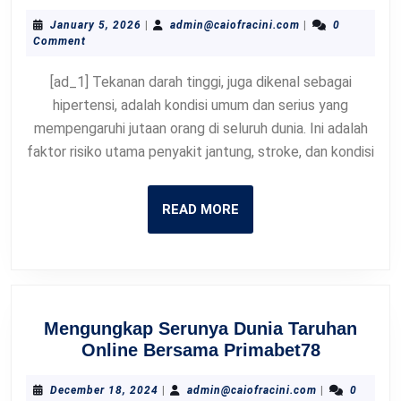
Ahli
Bahas
January
admin@caiofracin
January 5, 2026
|
admin@caiofracini.com
|
0
5,
Comment
Manfaat
2026
Surgaga
[ad_1] Tekanan darah tinggi, juga dikenal sebagai
untuk
hipertensi, adalah kondisi umum dan serius yang
Penderit
mempengaruhi jutaan orang di seluruh dunia. Ini adalah
Darah
faktor risiko utama penyakit jantung, stroke, dan kondisi
Tinggi
READ
READ MORE
MORE
Mengungkap Serunya Dunia Taruhan
Mengung
Online Bersama Primabet78
Serunya
Dunia
December
admin@caiofra
December 18, 2024
|
admin@caiofracini.com
|
0