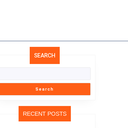
SEARCH
Search
RECENT POSTS