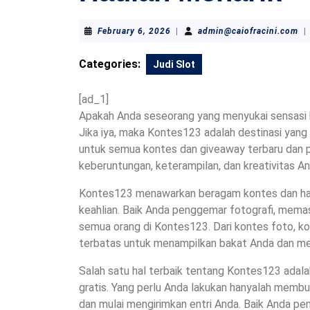
February
ad
February 6, 2026
|
admin@caiofracini.com
|
6,
2026
Categories:
Judi Slot
[ad_1]
Apakah Anda seseorang yang menyukai sensasi
Jika iya, maka Kontes123 adalah destinasi yan
untuk semua kontes dan giveaway terbaru dan p
keberuntungan, keterampilan, dan kreativitas A
Kontes123 menawarkan beragam kontes dan hadi
keahlian. Baik Anda penggemar fotografi, memas
semua orang di Kontes123. Dari kontes foto, ko
terbatas untuk menampilkan bakat Anda dan me
Salah satu hal terbaik tentang Kontes123 adala
gratis. Yang perlu Anda lakukan hanyalah membua
dan mulai mengirimkan entri Anda. Baik Anda p