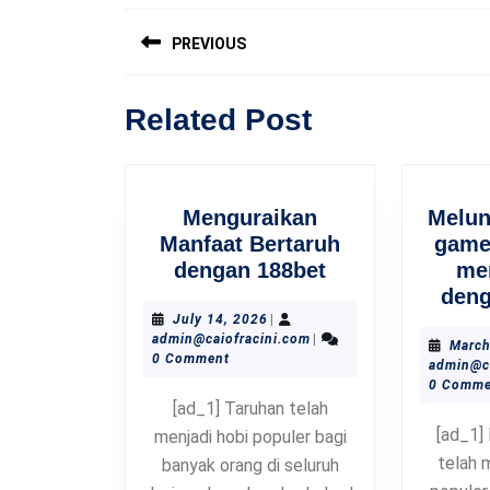
Post
PREVIOUS
navigation
Previous
Related Post
post:
Menguraikan
Melun
Manfaat Bertaruh
game
Menguraikan
dengan 188bet
me
Manfaat
den
Bertaruh
July
July 14, 2026
|
14,
admin@caiofracini.com
admin@caiofracini.com
|
dengan
March
2026
0 Comment
admin@ca
188bet
0 Comme
[ad_1] Taruhan telah
[ad_1]
menjadi hobi populer bagi
telah 
banyak orang di seluruh