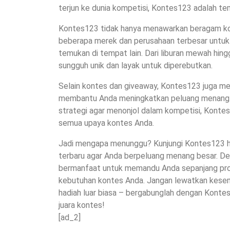
terjun ke dunia kompetisi, Kontes123 adalah t
Kontes123 tidak hanya menawarkan beragam kon
beberapa merek dan perusahaan terbesar untuk 
temukan di tempat lain. Dari liburan mewah hing
sungguh unik dan layak untuk diperebutkan.
Selain kontes dan giveaway, Kontes123 juga me
membantu Anda meningkatkan peluang menang. 
strategi agar menonjol dalam kompetisi, Kont
semua upaya kontes Anda.
Jadi mengapa menunggu? Kunjungi Kontes123 hari
terbaru agar Anda berpeluang menang besar. De
bermanfaat untuk memandu Anda sepanjang pro
kebutuhan kontes Anda. Jangan lewatkan kes
hadiah luar biasa – bergabunglah dengan Kontes
juara kontes!
[ad_2]