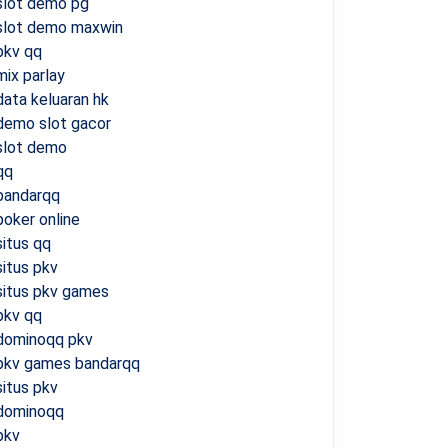
slot demo pg
slot demo maxwin
pkv qq
mix parlay
data keluaran hk
demo slot gacor
slot demo
qq
bandarqq
poker online
situs qq
plah
situs pkv
situs pkv games
lami
ni.com
pkv qq
angan
dominoqq pkv
pkv games bandarqq
situs pkv
dominoqq
pkv