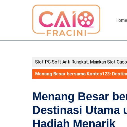
Skip
to
content
Hom
Skip
to
content
Slot PG Soft Anti Rungkat, Mainkan Slot Gaco
Menang Besar bersama Kontes123: Destina
Menang Besar be
Destinasi Utama 
Hadiah Menarik