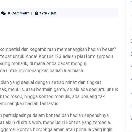
min@caiofracini.com
0 Comment
|
12:09 pm
 kompetisi dan kegembiraan memenangkan hadiah besar?
g tepat untuk Anda! Kontes123 adalah platform terpadu
aling menarik, di mana Anda dapat menguji
nda untuk memenangkan hadiah luar biasa.
ah yang sesuai dengan setiap minat dan tingkat
ak, menulis, atau bermain game, selalu ada sesuatu untuk
ntes resep, hingga kontes menulis, ada peluang tak
menangkan hadiah fantastis.
h partisipasinya dalam kontes dan hadiah sepenuhnya
t akun di situs web, menelusuri kontes yang tersedia,
enggemar kontes berpengalaman atau pemula yang ingin