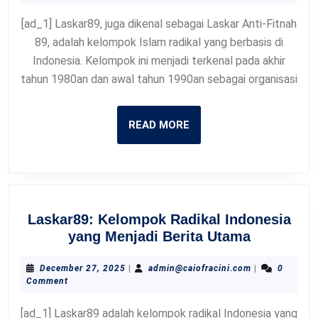
2026
Evolusi
[ad_1] Laskar89, juga dikenal sebagai Laskar Anti-Fitnah
Laskar89
89, adalah kelompok Islam radikal yang berbasis di
Indonesia. Kelompok ini menjadi terkenal pada akhir
tahun 1980an dan awal tahun 1990an sebagai organisasi
READ
READ MORE
MORE
Laskar89: Kelompok Radikal Indonesia
Laskar89:
yang Menjadi Berita Utama
Kelompok
Radikal
December
admin@caiofra
December 27, 2025
|
admin@caiofracini.com
|
0
27,
Comment
Indonesia
2025
yang
[ad_1] Laskar89 adalah kelompok radikal Indonesia yang