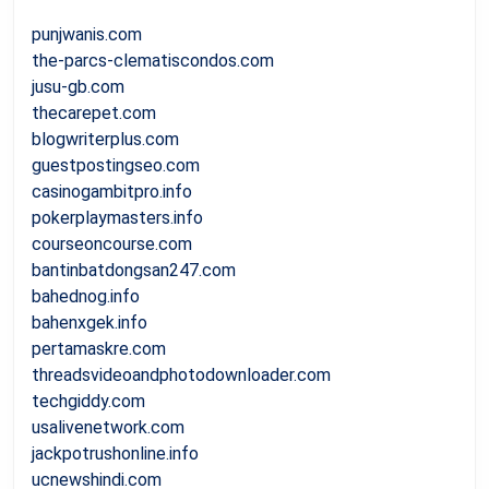
punjwanis.com
the-parcs-clematiscondos.com
jusu-gb.com
thecarepet.com
blogwriterplus.com
guestpostingseo.com
casinogambitpro.info
pokerplaymasters.info
courseoncourse.com
bantinbatdongsan247.com
bahednog.info
bahenxgek.info
pertamaskre.com
threadsvideoandphotodownloader.com
techgiddy.com
usalivenetwork.com
jackpotrushonline.info
ucnewshindi.com