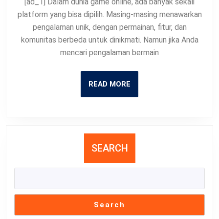
[ad_1] Dalam dunia game online, ada banyak sekali
Online
platform yang bisa dipilih. Masing-masing menawarkan
yang
pengalaman unik, dengan permainan, fitur, dan
Wajib
komunitas berbeda untuk dinikmati. Namun jika Anda
Dicoba
mencari pengalaman bermain
READ
READ MORE
MORE
SEARCH
Search