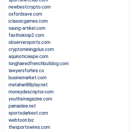
newbestcrypto.com
oxfordsave.com
iclassicgames.com
saung-artikel.com
fasthokivip2.com
observersports.com
cryptominingplus.com
aquinoticiaspe.com
longhairedfrenchbulldog.com
lawyersforhire.co
businemarket.com
matahari88play.net
moneydescriptor.com
youthsmagazine.com
painaidee.net
sportsdarkest.com
webtoon.biz
thesportswires.com