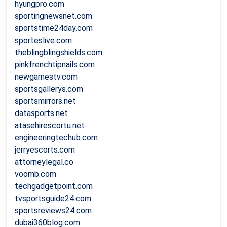
hyungpro.com
sportingnewsnet.com
sportstime24day.com
sporteslive.com
theblingblingshields.com
pinkfrenchtipnails.com
newgamestv.com
sportsgallerys.com
sportsmirrors.net
datasports.net
atasehirescortu.net
engineeringtechub.com
jerryescorts.com
attorneylegal.co
voomb.com
techgadgetpoint.com
tvsportsguide24.com
sportsreviews24.com
dubai360blog.com