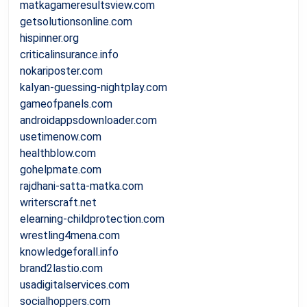
matkagameresultsview.com
getsolutionsonline.com
hispinner.org
criticalinsurance.info
nokariposter.com
kalyan-guessing-nightplay.com
gameofpanels.com
androidappsdownloader.com
usetimenow.com
healthblow.com
gohelpmate.com
rajdhani-satta-matka.com
writerscraft.net
elearning-childprotection.com
wrestling4mena.com
knowledgeforall.info
brand2lastio.com
usadigitalservices.com
socialhoppers.com