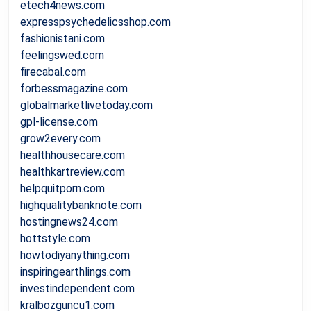
etech4news.com
expresspsychedelicsshop.com
fashionistani.com
feelingswed.com
firecabal.com
forbessmagazine.com
globalmarketlivetoday.com
gpl-license.com
grow2every.com
healthhousecare.com
healthkartreview.com
helpquitporn.com
highqualitybanknote.com
hostingnews24.com
hottstyle.com
howtodiyanything.com
inspiringearthlings.com
investindependent.com
kralbozguncu1.com