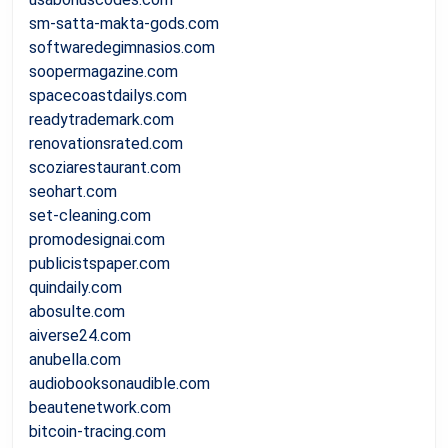
sm-satta-makta-gods.com
softwaredegimnasios.com
soopermagazine.com
spacecoastdailys.com
readytrademark.com
renovationsrated.com
scoziarestaurant.com
seohart.com
set-cleaning.com
promodesignai.com
publicistspaper.com
quindaily.com
abosulte.com
aiverse24.com
anubella.com
audiobooksonaudible.com
beautenetwork.com
bitcoin-tracing.com