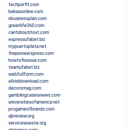
techporfit.com
bekasionline.com
nbusinessplan.com
greenlife360.com
cantshoutitout.com
expressufabet.biz
mypuertoplata.net
thepioneerxpress.com
howtofixissue.com
teamufabet.biz
webfullform.com
allviddownload.com
decorsmag.com
gamblingcasinonews.com
universitiesofamerica.net
progameofbrands.com
qbreview.org
servicewueste.org
zippyrevs.com