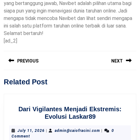
yang bertanggung jawab, Navibet adalah pilihan utama bagi
siapa pun yang ingin menavigasi dunia taruhan online. Jadi
mengapa tidak mencoba Navibet dan lihat sendiri mengapa
ini salah satu platform taruhan online terbaik di luar sana.
Selamat bertaruh!
[ad_2]
Post
PREVIOUS
NEXT
navigation
Previous
Next
Related Post
post:
post:
Dari Vigilantes Menjadi Ekstremis:
Dari
Evolusi Laskar89
Vigilantes
Menjadi
July
admin@caiofracini.
July 11, 2026
|
admin@caiofracini.com
|
0
11,
Comment
Ekstremis: