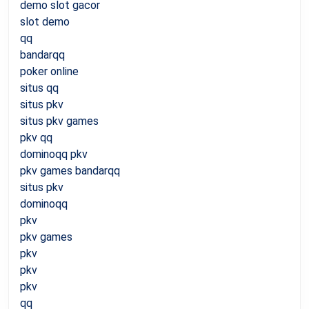
demo slot gacor
slot demo
qq
bandarqq
poker online
situs qq
situs pkv
situs pkv games
pkv qq
dominoqq pkv
pkv games bandarqq
situs pkv
dominoqq
pkv
pkv games
pkv
pkv
pkv
qq