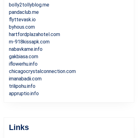
bolly2tollyblog.me
pandaclub.me
flyttevask.io
byhous.com
hartfordplazahotel.com
m-918kissapk.com
nabavkame.info
gakbiasa.com
iflowerhu.info
chicagocrystalconnection.com
imanabadii.com
trilipohu.info
appruptio.info
Links