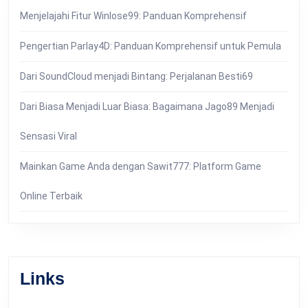
Menjelajahi Fitur Winlose99: Panduan Komprehensif
Pengertian Parlay4D: Panduan Komprehensif untuk Pemula
Dari SoundCloud menjadi Bintang: Perjalanan Besti69
Dari Biasa Menjadi Luar Biasa: Bagaimana Jago89 Menjadi
Sensasi Viral
Mainkan Game Anda dengan Sawit777: Platform Game
Online Terbaik
Links