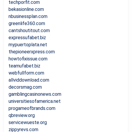
techporfit.com
bekasionline.com
nbusinessplan.com
greenlife360.com
cantshoutitout.com
expressufabet.biz
mypuertoplata.net
thepioneerxpress.com
howtofixissue.com
teamufabet.biz
webfullform.com
allviddownload.com
decorsmag.com
gamblingcasinonews.com
universitiesofamerica.net
progameofbrands.com
qbreview.org
servicewueste.org
zippyrevs.com