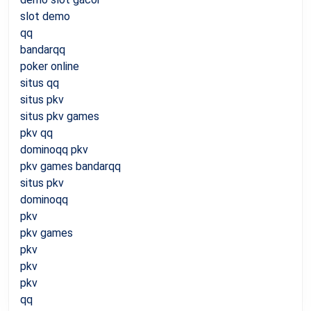
slot demo
qq
bandarqq
poker online
situs qq
situs pkv
situs pkv games
pkv qq
dominoqq pkv
pkv games bandarqq
situs pkv
dominoqq
pkv
pkv games
pkv
pkv
pkv
qq