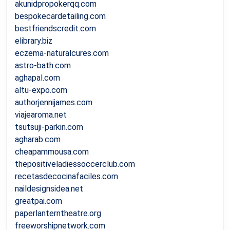
akunidpropokerqq.com
bespokecardetailing.com
bestfriendscredit.com
elibrary.biz
eczema-naturalcures.com
astro-bath.com
aghapal.com
altu-expo.com
authorjennijames.com
viajearoma.net
tsutsuji-parkin.com
agharab.com
cheapammousa.com
thepositiveladiessoccerclub.com
recetasdecocinafaciles.com
naildesignsidea.net
greatpai.com
paperlanterntheatre.org
freeworshipnetwork.com