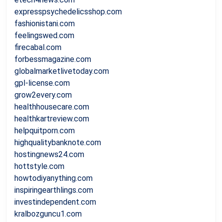
expresspsychedelicsshop.com
fashionistani.com
feelingswed.com
firecabal.com
forbessmagazine.com
globalmarketlivetoday.com
gpl-license.com
grow2every.com
healthhousecare.com
healthkartreview.com
helpquitporn.com
highqualitybanknote.com
hostingnews24.com
hottstyle.com
howtodiyanything.com
inspiringearthlings.com
investindependent.com
kralbozguncu1.com