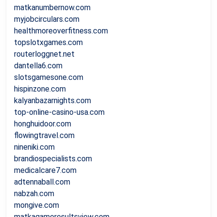
matkanumbernow.com
myjobcirculars.com
healthmoreoverfitness.com
topslotxgames.com
routerloggnet.net
dantella6.com
slotsgamesone.com
hispinzone.com
kalyanbazarnights.com
top-online-casino-usa.com
honghuidoor.com
flowingtravel.com
nineniki.com
brandiospecialists.com
medicalcare7.com
adtennaball.com
nabzah.com
mongive.com
matkagameresultsview.com