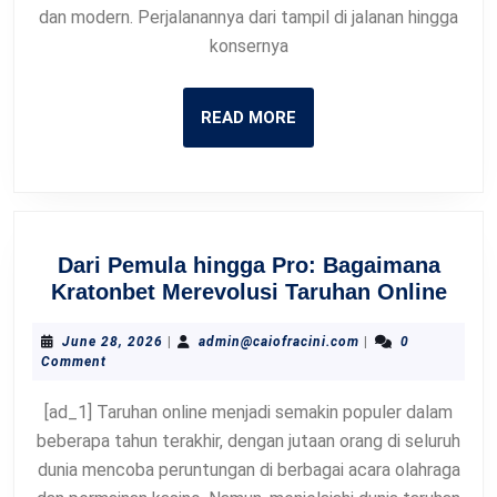
dan modern. Perjalanannya dari tampil di jalanan hingga
konsernya
READ
READ MORE
MORE
Dari Pemula hingga Pro: Bagaimana
Dari
Kratonbet Merevolusi Taruhan Online
Pem
hing
June
admin@caiofracini.
June 28, 2026
|
admin@caiofracini.com
|
0
28,
Comment
Pro:
2026
Bag
[ad_1] Taruhan online menjadi semakin populer dalam
Krat
beberapa tahun terakhir, dengan jutaan orang di seluruh
Mere
dunia mencoba peruntungan di berbagai acara olahraga
Taru