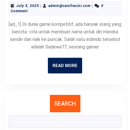
of
July
admin@caiofracini.c
July 5, 2025
|
admin@caiofracini.com
|
0
5,
Comment
Sadewa77:
2025
Dari
[ad_1] Di dunia game kompetitif, ada banyak orang yang
Amatir
bercita -cita untuk membuat nama untuk diri mereka
ke
sendiri dan naik ke puncak. Salah satu individu tersebut
Gamer
adalah Sadewa77, seorang gamer
Profesional
READ
READ MORE
MORE
SEARCH