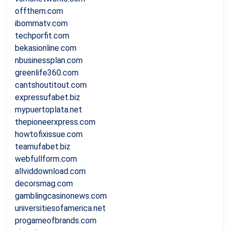
offthem.com
ibommatv.com
techporfit.com
bekasionline.com
nbusinessplan.com
greenlife360.com
cantshoutitout.com
expressufabet.biz
mypuertoplata.net
thepioneerxpress.com
howtofixissue.com
teamufabet.biz
webfullform.com
allviddownload.com
decorsmag.com
gamblingcasinonews.com
universitiesofamerica.net
progameofbrands.com