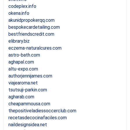
codeplex.info
okena.info
akunidpropokerqq.com
bespokecardetailing.com
bestfriendscredit.com
elibrary.biz
eczema-naturalcures.com
astro-bath.com
aghapal.com
altu-expo.com
authorjennijames.com
viajearoma.net
tsutsuji-parkin.com
agharab.com
cheapammousa.com
thepositiveladiessoccerclub.com
recetasdecocinafaciles.com
naildesignsidea.net