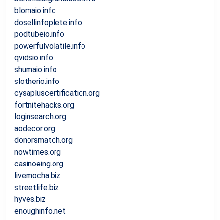
blomaio.info
dosellinfoplete.info
podtubeio.info
powerfulvolatile.info
qvidsio.info
shumaio.info
slotherio.info
cysapluscertification.org
fortnitehacks.org
loginsearch.org
aodecor.org
donorsmatch.org
nowtimes.org
casinoeing.org
livemocha.biz
streetlife.biz
hyves.biz
enoughinfo.net