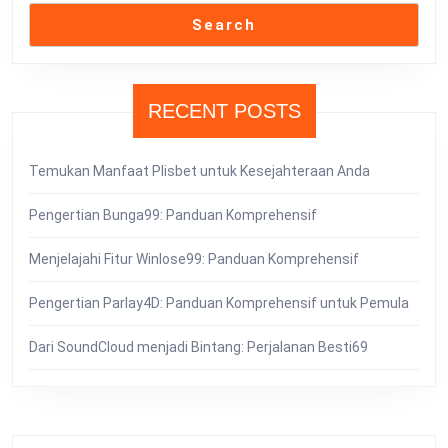
Search
RECENT POSTS
Temukan Manfaat Plisbet untuk Kesejahteraan Anda
Pengertian Bunga99: Panduan Komprehensif
Menjelajahi Fitur Winlose99: Panduan Komprehensif
Pengertian Parlay4D: Panduan Komprehensif untuk Pemula
Dari SoundCloud menjadi Bintang: Perjalanan Besti69