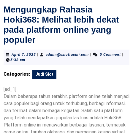
Mengungkap Rahasia
Hoki368: Melihat lebih dekat
pada platform online yang
populer
April
admin@caiofracini.com
April 7, 2025
|
admin@caiofracini.com
|
0 Comment
|
7,
5:38 am
2025
Categories:
Judi Slot
[ad_1]
Dalam beberapa tahun terakhir, platform online telah menjadi
cara populer bagi orang untuk terhubung, berbagi informasi,
dan terlibat dalam berbagai kegiatan. Salah satu platform
yang telah mendapatkan popularitas luas adalah Hoki368.
Platform online ini menawarkan berbagai layanan, termasuk
game online, taruhan olahraga, dan permainan kasino virtual.