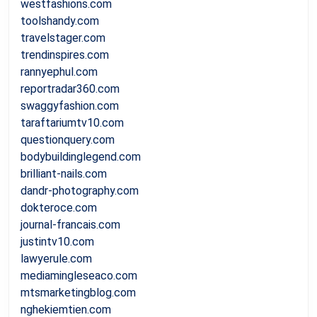
westfashions.com
toolshandy.com
travelstager.com
trendinspires.com
rannyephul.com
reportradar360.com
swaggyfashion.com
taraftariumtv10.com
questionquery.com
bodybuildinglegend.com
brilliant-nails.com
dandr-photography.com
dokteroce.com
journal-francais.com
justintv10.com
lawyerule.com
mediamingleseaco.com
mtsmarketingblog.com
nghekiemtien.com