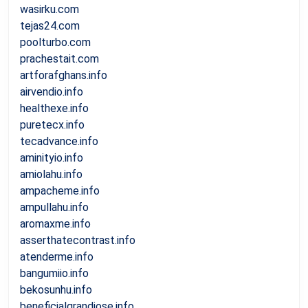
wasirku.com
tejas24.com
poolturbo.com
prachestait.com
artforafghans.info
airvendio.info
healthexe.info
puretecx.info
tecadvance.info
aminityio.info
amiolahu.info
ampacheme.info
ampullahu.info
aromaxme.info
asserthatecontrast.info
atenderme.info
bangumiio.info
bekosunhu.info
beneficialgrandiose.info