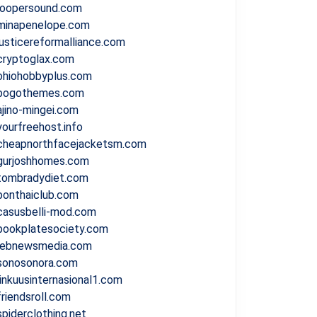
loopersound.com
minapenelope.com
justicereformalliance.com
cryptoglax.com
ohiohobbyplus.com
bogothemes.com
ajino-mingei.com
yourfreehost.info
cheapnorthfacejacketsm.com
gurjoshhomes.com
tombradydiet.com
bonthaiclub.com
casusbelli-mod.com
bookplatesociety.com
lebnewsmedia.com
sonosonora.com
linkuusinternasional1.com
friendsroll.com
spiderclothing.net