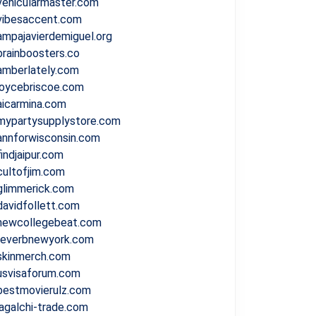
vehicularmaster.com
vibesaccent.com
ampajavierdemiguel.org
brainboosters.co
amberlately.com
joycebriscoe.com
aicarmina.com
mypartysupplystore.com
annforwisconsin.com
findjaipur.com
cultofjim.com
glimmerick.com
davidfollett.com
newcollegebeat.com
reverbnewyork.com
skinmerch.com
usvisaforum.com
bestmovierulz.com
jagalchi-trade.com