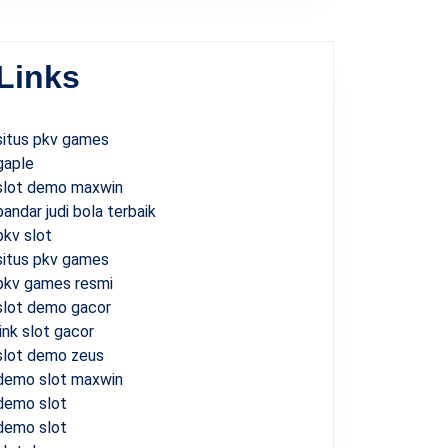
Links
situs pkv games
gaple
slot demo maxwin
bandar judi bola terbaik
pkv slot
situs pkv games
pkv games resmi
slot demo gacor
link slot gacor
slot demo zeus
demo slot maxwin
demo slot
demo slot