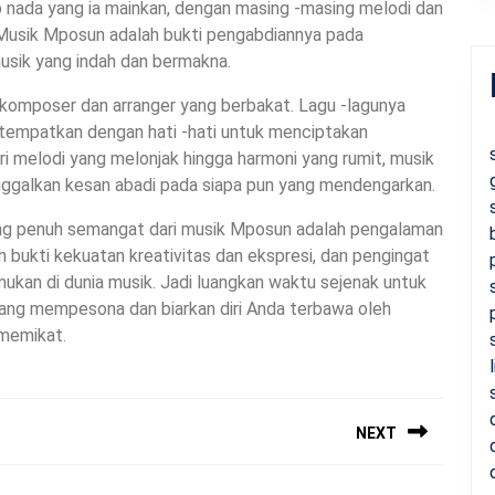
 nada yang ia mainkan, dengan masing -masing melodi dan
. Musik Mposun adalah bukti pengabdiannya pada
usik yang indah dan bermakna.
komposer dan arranger yang berbakat. Lagu -lagunya
tempatkan dengan hati -hati untuk menciptakan
i melodi yang melonjak hingga harmoni yang rumit, musik
nggalkan kesan abadi pada siapa pun yang mendengarkan.
ang penuh semangat dari musik Mposun adalah pengalaman
bukti kekuatan kreativitas dan ekspresi, dan pengingat
ukan di dunia musik. Jadi luangkan waktu sejenak untuk
ng mempesona dan biarkan diri Anda terbawa oleh
 memikat.
NEXT
Next