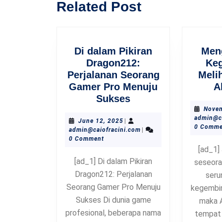
Related Post
post:
Di dalam Pikiran
Men
Dragon212:
Ke
Perjalanan Seorang
Meli
Gamer Pro Menuju
A
Di
Sukses
dalam
Novem
admin@ca
Pikiran
June
June 12, 2025
|
0 Comme
12,
admin@caiofracini.com
admin@caiofracini.com
|
Dragon212:
2025
0 Comment
Perjalanan
[ad_1]
Seorang
[ad_1] Di dalam Pikiran
seseora
Gamer
Dragon212: Perjalanan
seru
Pro
Seorang Gamer Pro Menuju
kegembir
Menuju
Sukses Di dunia game
maka A
Sukses
profesional, beberapa nama
tempat 