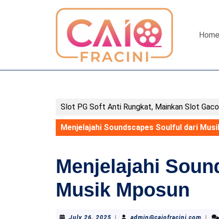
Skip
to
content
Hom
Skip
to
content
Slot PG Soft Anti Rungkat, Mainkan Slot Gaco
Menjelajahi Soundscapes Soulful dari Mus
Menjelajahi Soun
Musik Mposun
July
admin
July 26, 2025
|
admin@caiofracini.com
|