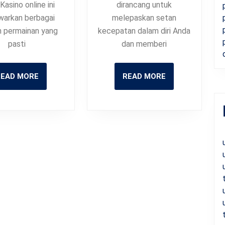
Kasino online ini
dirancang untuk
arkan berbagai
melepaskan setan
 permainan yang
kecepatan dalam diri Anda
pasti
dan memberi
READ
READ
READ MORE
READ MORE
MORE
MORE