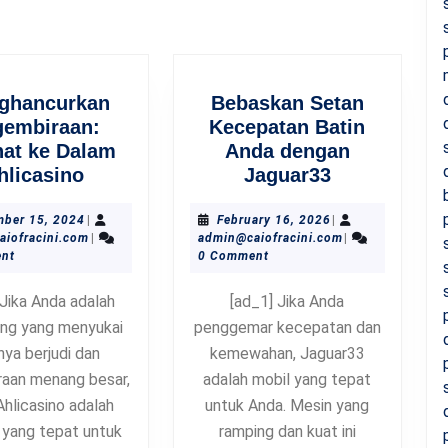
post:
ghancurkan
Bebaskan Setan
gembiraan:
Kecepatan Batin
hat ke Dalam
Anda dengan
Menghancurkan
Bebaskan
hlicasino
Jaguar33
Kegembiraan:
Setan
Melihat
Kecepatan
November
February
ber 15, 2024
|
February 16, 2026
|
15,
admin@caiofracini.com
16,
admin@caiofraci
iofracini.com
|
admin@caiofracini.com
|
ke
Batin
2024
2026
nt
0 Comment
Dalam
Anda
Ahlicasino
dengan
 Jika Anda adalah
[ad_1] Jika Anda
Jaguar33
ng yang menyukai
penggemar kecepatan dan
nya berjudi dan
kemewahan, Jaguar33
aan menang besar,
adalah mobil yang tepat
hlicasino adalah
untuk Anda. Mesin yang
yang tepat untuk
ramping dan kuat ini