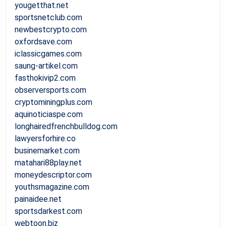
yougetthat.net
sportsnetclub.com
newbestcrypto.com
oxfordsave.com
iclassicgames.com
saung-artikel.com
fasthokivip2.com
observersports.com
cryptominingplus.com
aquinoticiaspe.com
longhairedfrenchbulldog.com
lawyersforhire.co
businemarket.com
matahari88play.net
moneydescriptor.com
youthsmagazine.com
painaidee.net
sportsdarkest.com
webtoon.biz