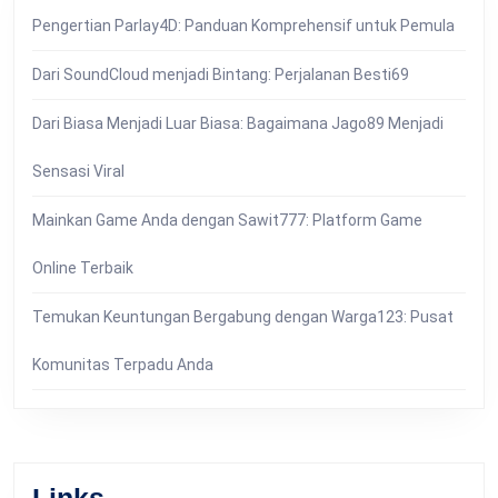
Pengertian Parlay4D: Panduan Komprehensif untuk Pemula
Dari SoundCloud menjadi Bintang: Perjalanan Besti69
Dari Biasa Menjadi Luar Biasa: Bagaimana Jago89 Menjadi
Sensasi Viral
Mainkan Game Anda dengan Sawit777: Platform Game
Online Terbaik
Temukan Keuntungan Bergabung dengan Warga123: Pusat
Komunitas Terpadu Anda
Links