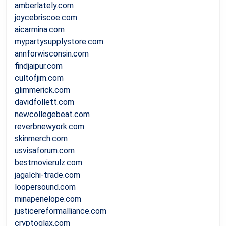
amberlately.com
joycebriscoe.com
aicarmina.com
mypartysupplystore.com
annforwisconsin.com
findjaipur.com
cultofjim.com
glimmerick.com
davidfollett.com
newcollegebeat.com
reverbnewyork.com
skinmerch.com
usvisaforum.com
bestmovierulz.com
jagalchi-trade.com
loopersound.com
minapenelope.com
justicereformalliance.com
cryptoglax.com