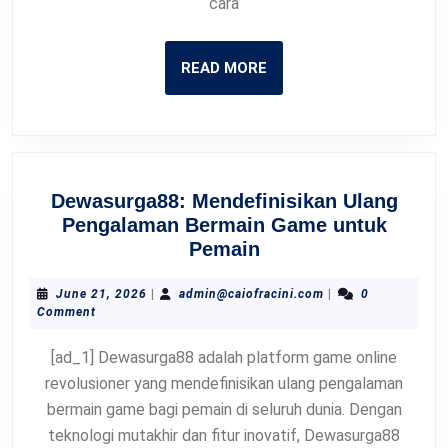
cara
READ
READ MORE
MORE
Dewasurga88: Mendefinisikan Ulang
Pengalaman Bermain Game untuk
Dewasurga88:
Pemain
Mendefinisikan
Ulang
June
admin@caiofracini.
June 21, 2026
|
admin@caiofracini.com
|
0
21,
Comment
Pengalaman
2026
Bermain
[ad_1] Dewasurga88 adalah platform game online
Game
revolusioner yang mendefinisikan ulang pengalaman
untuk
bermain game bagi pemain di seluruh dunia. Dengan
Pemain
teknologi mutakhir dan fitur inovatif, Dewasurga88