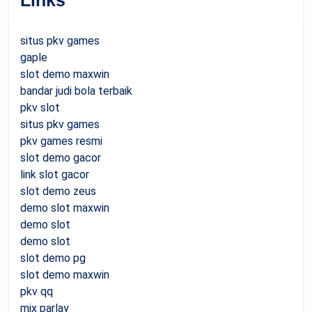
situs pkv games
gaple
slot demo maxwin
bandar judi bola terbaik
pkv slot
situs pkv games
pkv games resmi
slot demo gacor
link slot gacor
slot demo zeus
demo slot maxwin
demo slot
demo slot
slot demo pg
slot demo maxwin
pkv qq
mix parlay