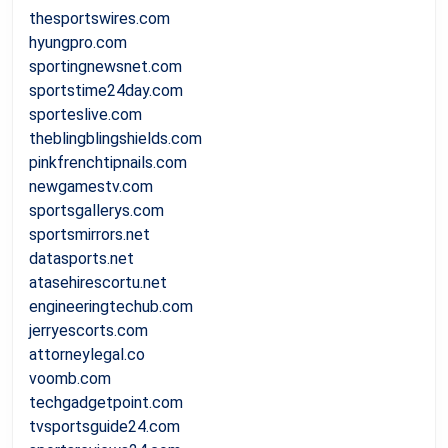
thesportswires.com
hyungpro.com
sportingnewsnet.com
sportstime24day.com
sporteslive.com
theblingblingshields.com
pinkfrenchtipnails.com
newgamestv.com
sportsgallerys.com
sportsmirrors.net
datasports.net
atasehirescortu.net
engineeringtechub.com
jerryescorts.com
attorneylegal.co
voomb.com
techgadgetpoint.com
tvsportsguide24.com