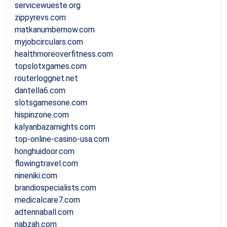
servicewueste.org
zippyrevs.com
matkanumbernow.com
myjobcirculars.com
healthmoreoverfitness.com
topslotxgames.com
routerloggnet.net
dantella6.com
slotsgamesone.com
hispinzone.com
kalyanbazarnights.com
top-online-casino-usa.com
honghuidoor.com
flowingtravel.com
nineniki.com
brandiospecialists.com
medicalcare7.com
adtennaball.com
nabzah.com