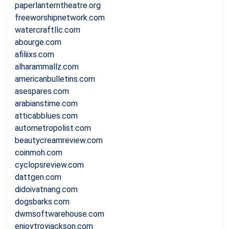
paperlanterntheatre.org
freeworshipnetwork.com
watercraftllc.com
abourge.com
afiliixs.com
alharammallz.com
americanbulletins.com
asespares.com
arabianstime.com
atticabblues.com
autometropolist.com
beautycreamreview.com
coinmoh.com
cyclopsreview.com
dattgen.com
didoivatnang.com
dogsbarks.com
dwmsoftwarehouse.com
enjoytroyjackson.com