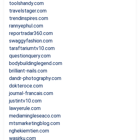
toolshandy.com
travelstager.com
trendinspires.com
rannyephul.com
reportradar360.com
swaggyfashion.com
taraftariumtv10.com
questionquery.com
bodybuildinglegend.com
brilliant-nails.com
dandr-photography.com
dokteroce.com
journal-francais.com
justintv10.com
lawyerule.com
mediamingleseaco.com
mtsmarketingblog.com
nghekiemtien.com
wasirku.com