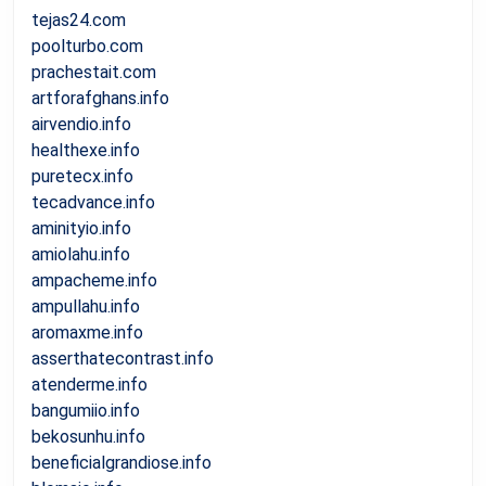
tejas24.com
poolturbo.com
prachestait.com
artforafghans.info
airvendio.info
healthexe.info
puretecx.info
tecadvance.info
aminityio.info
amiolahu.info
ampacheme.info
ampullahu.info
aromaxme.info
asserthatecontrast.info
atenderme.info
bangumiio.info
bekosunhu.info
beneficialgrandiose.info