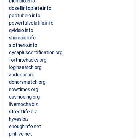
blomaio.info
dosellinfoplete.info
podtubeio.info
powerfulvolatile.info
qvidsio.info
shumaio.info
slotherio.info
cysapluscertification.org
fortnitehacks.org
loginsearch.org
aodecor.org
donorsmatch.org
nowtimes.org
casinoeing.org
livemocha.biz
streetlife.biz
hyves.biz
enoughinfo.net
pinhive.net