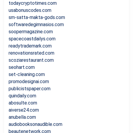
todaycryptotimes.com
usabonuscodes.com
sm-satta-makta-gods.com
softwaredegimnasios.com
soopermagazine.com
spacecoastdailys.com
readytrademark.com
renovationsrated.com
scoziarestaurant.com
seohart.com
set-cleaning.com
promodesignai.com
publicistspaper.com
quindaily.com
abosulte.com
aiverse24.com
anubella.com
audiobooksonaudible.com
beautenetwork.com