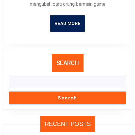
mengubah cara orang bermain game
READ
READ MORE
MORE
SEARCH
Search
RECENT POSTS