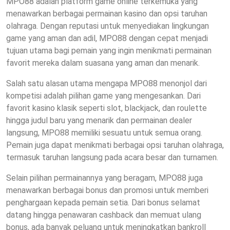
MPO88 adalah platform game online terkemuka yang
menawarkan berbagai permainan kasino dan opsi taruhan
olahraga. Dengan reputasi untuk menyediakan lingkungan
game yang aman dan adil, MPO88 dengan cepat menjadi
tujuan utama bagi pemain yang ingin menikmati permainan
favorit mereka dalam suasana yang aman dan menarik.
Salah satu alasan utama mengapa MPO88 menonjol dari
kompetisi adalah pilihan game yang mengesankan. Dari
favorit kasino klasik seperti slot, blackjack, dan roulette
hingga judul baru yang menarik dan permainan dealer
langsung, MPO88 memiliki sesuatu untuk semua orang.
Pemain juga dapat menikmati berbagai opsi taruhan olahraga,
termasuk taruhan langsung pada acara besar dan turnamen.
Selain pilihan permainannya yang beragam, MPO88 juga
menawarkan berbagai bonus dan promosi untuk memberi
penghargaan kepada pemain setia. Dari bonus selamat
datang hingga penawaran cashback dan memuat ulang
bonus, ada banyak peluang untuk meningkatkan bankroll