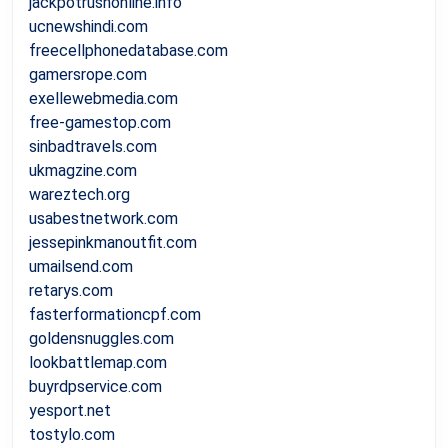
jackpotrushonline.info
ucnewshindi.com
freecellphonedatabase.com
gamersrope.com
exellewebmedia.com
free-gamestop.com
sinbadtravels.com
ukmagzine.com
wareztech.org
usabestnetwork.com
jessepinkmanoutfit.com
umailsend.com
retarys.com
fasterformationcpf.com
goldensnuggles.com
lookbattlemap.com
buyrdpservice.com
yesport.net
tostylo.com