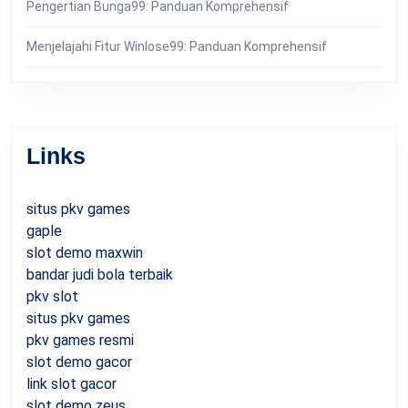
Pengertian Bunga99: Panduan Komprehensif
Menjelajahi Fitur Winlose99: Panduan Komprehensif
Links
situs pkv games
gaple
slot demo maxwin
bandar judi bola terbaik
pkv slot
situs pkv games
pkv games resmi
slot demo gacor
link slot gacor
slot demo zeus