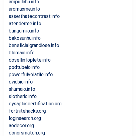
ampullahu.info
aromaxme.info
asserthatecontrast.info
atenderme.info
bangumiio.info
bekosunhu.info
beneficialgrandiose.info
blomaio.info
dosellinfoplete.info
podtubeio.info
powerfulvolatile.info
qvidsio.info
shumaio.info
slotherio.info
cysapluscertification.org
fortnitehacks.org
loginsearch.org
aodecor.org
donorsmatch.org