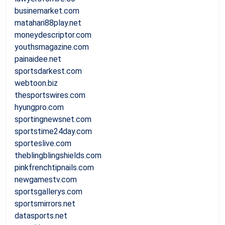
businemarket.com
matahari88play.net
moneydescriptor.com
youthsmagazine.com
painaidee.net
sportsdarkest.com
webtoon.biz
thesportswires.com
hyungpro.com
sportingnewsnet.com
sportstime24day.com
sporteslive.com
theblingblingshields.com
pinkfrenchtipnails.com
newgamestv.com
sportsgallerys.com
sportsmirrors.net
datasports.net