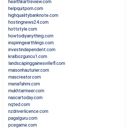
healthkartreview.com
helpquitporn.com
highqualitybanknote.com
hostingnews24.com
hottstyle.com
howtodiyanything.com
inspiringearthlings.com
investindependent.com
kralbozguncu1.com
landscapinggainesvillefl.com
maisonhauturier.com
mascreator.com
menafahmi.com
mukhtarmeer.com
nascartoday.com
nqted.com
nzdriverlicence.com
pagalguru.com
pcegame.com