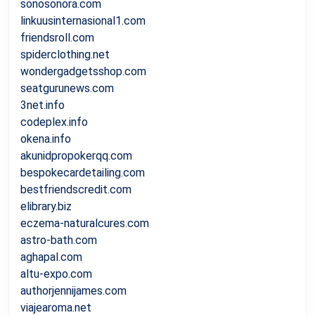
sonosonora.com
linkuusinternasional1.com
friendsroll.com
spiderclothing.net
wondergadgetsshop.com
seatgurunews.com
3net.info
codeplex.info
okena.info
akunidpropokerqq.com
bespokecardetailing.com
bestfriendscredit.com
elibrary.biz
eczema-naturalcures.com
astro-bath.com
aghapal.com
altu-expo.com
authorjennijames.com
viajearoma.net