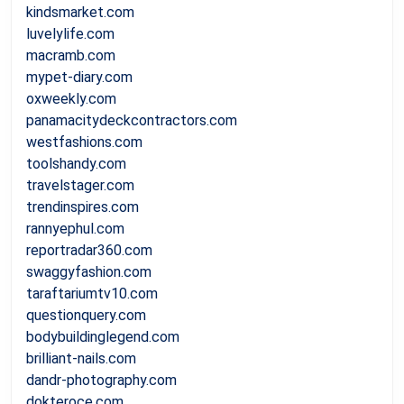
kindsmarket.com
luvelylife.com
macramb.com
mypet-diary.com
oxweekly.com
panamacitydeckcontractors.com
westfashions.com
toolshandy.com
travelstager.com
trendinspires.com
rannyephul.com
reportradar360.com
swaggyfashion.com
taraftariumtv10.com
questionquery.com
bodybuildinglegend.com
brilliant-nails.com
dandr-photography.com
dokteroce.com