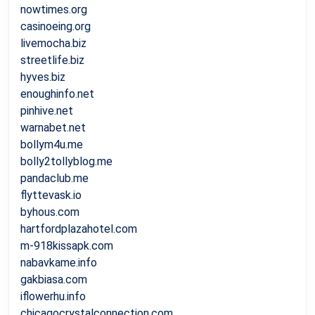
nowtimes.org
casinoeing.org
livemocha.biz
streetlife.biz
hyves.biz
enoughinfo.net
pinhive.net
warnabet.net
bollym4u.me
bolly2tollyblog.me
pandaclub.me
flyttevask.io
byhous.com
hartfordplazahotel.com
m-918kissapk.com
nabavkame.info
gakbiasa.com
iflowerhu.info
chicagocrystalconnection.com