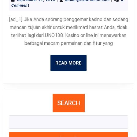
akhir
27,
Comment
bagi
2025
penggemar
[ad_1] Jika Anda seorang penggemar kasino dan sedang
kasino
mencari tujuan akhir untuk menikmati hasrat Anda, tidak
terlihat lagi dari UNO138. Kasino online ini menawarkan
berbagai macam permainan dan fitur yang
READ
READ MORE
MORE
SEARCH