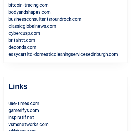
bitcoin-tracing.com
bodyandshapes.com
businessconsultantsroundrock.com
classicglobalnews.com
cybercusp.com
britaintt.com
deconds.com
easycartltd-domesticcleaningservicesedinburgh.com
Links
uae-times.com
gamerifys.com
inspiratif.net
vsmsnetworks.com