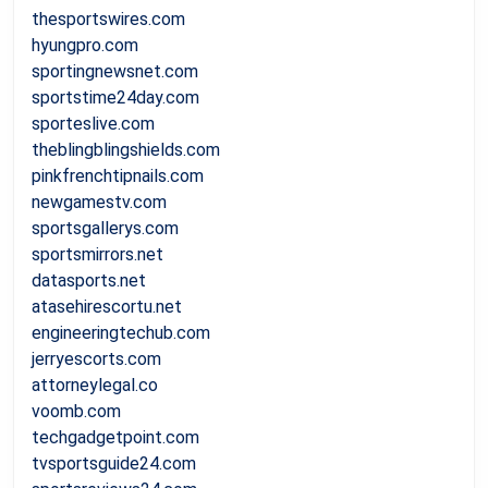
thesportswires.com
hyungpro.com
sportingnewsnet.com
sportstime24day.com
sporteslive.com
theblingblingshields.com
pinkfrenchtipnails.com
newgamestv.com
sportsgallerys.com
sportsmirrors.net
datasports.net
atasehirescortu.net
engineeringtechub.com
jerryescorts.com
attorneylegal.co
voomb.com
techgadgetpoint.com
tvsportsguide24.com