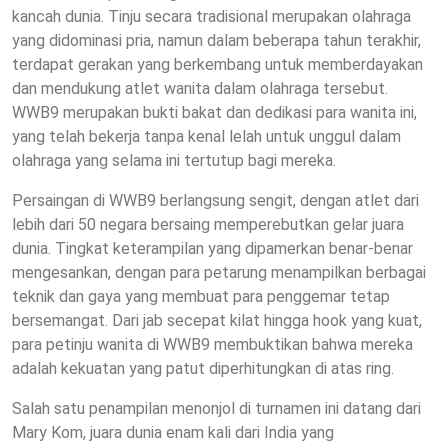
kancah dunia. Tinju secara tradisional merupakan olahraga
yang didominasi pria, namun dalam beberapa tahun terakhir,
terdapat gerakan yang berkembang untuk memberdayakan
dan mendukung atlet wanita dalam olahraga tersebut.
WWB9 merupakan bukti bakat dan dedikasi para wanita ini,
yang telah bekerja tanpa kenal lelah untuk unggul dalam
olahraga yang selama ini tertutup bagi mereka.
Persaingan di WWB9 berlangsung sengit, dengan atlet dari
lebih dari 50 negara bersaing memperebutkan gelar juara
dunia. Tingkat keterampilan yang dipamerkan benar-benar
mengesankan, dengan para petarung menampilkan berbagai
teknik dan gaya yang membuat para penggemar tetap
bersemangat. Dari jab secepat kilat hingga hook yang kuat,
para petinju wanita di WWB9 membuktikan bahwa mereka
adalah kekuatan yang patut diperhitungkan di atas ring.
Salah satu penampilan menonjol di turnamen ini datang dari
Mary Kom, juara dunia enam kali dari India yang