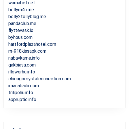
warnabet.net
bollym4u.me
bolly2tollyblog.me
pandaclub.me
flyttevask.io
byhous.com
hartfordplazahotel.com
m-918kissapk.com
nabavkame.info
gakbiasa.com
iflowerhu.info
chicagocrystalconnection.com
imanabadii.com
trilipohu.info
appruptio.info