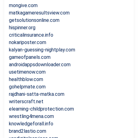
mongive.com
matkagameresultsview.com
getsolutionsonline.com
hispinner.org
criticalinsurance.info
nokariposter.com
kalyan-guessing-nightplay.com
gameofpanels.com
androidappsdownloader.com
usetimenow.com
healthblow.com
gohelpmate.com
rajdhani-satta-matka.com
writerscraft.net
elearning-childprotection.com
wrestling4mena.com
knowledgeforall.info
brand2lastio.com