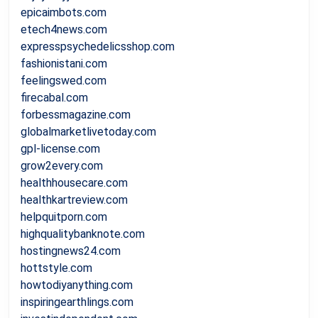
epicaimbots.com
etech4news.com
expresspsychedelicsshop.com
fashionistani.com
feelingswed.com
firecabal.com
forbessmagazine.com
globalmarketlivetoday.com
gpl-license.com
grow2every.com
healthhousecare.com
healthkartreview.com
helpquitporn.com
highqualitybanknote.com
hostingnews24.com
hottstyle.com
howtodiyanything.com
inspiringearthlings.com