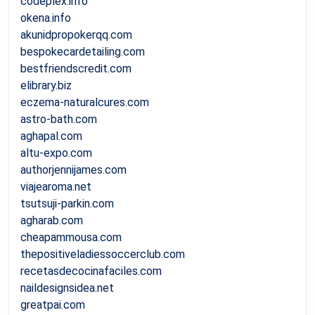
codeplex.info
okena.info
akunidpropokerqq.com
bespokecardetailing.com
bestfriendscredit.com
elibrary.biz
eczema-naturalcures.com
astro-bath.com
aghapal.com
altu-expo.com
authorjennijames.com
viajearoma.net
tsutsuji-parkin.com
agharab.com
cheapammousa.com
thepositiveladiessoccerclub.com
recetasdecocinafaciles.com
naildesignsidea.net
greatpai.com