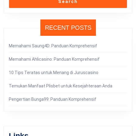
Search
RECENT POSTS
Memahami Saung4D: Panduan Komprehensif
Memahami Ahlicasino: Panduan Komprehensif
10 Tips Teratas untuk Menang di Juruscasino
Temukan Manfaat Plisbet untuk Kesejahteraan Anda
Pengertian Bunga99: Panduan Komprehensif
Links