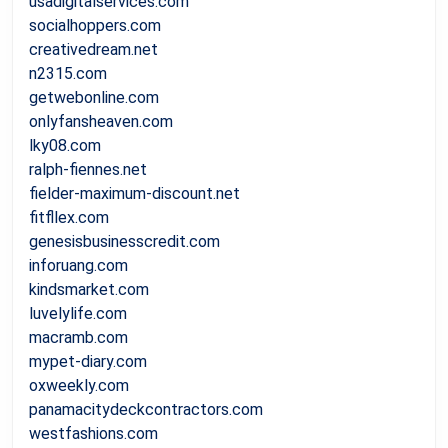
usadigitalservices.com
socialhoppers.com
creativedream.net
n2315.com
getwebonline.com
onlyfansheaven.com
lky08.com
ralph-fiennes.net
fielder-maximum-discount.net
fitfllex.com
genesisbusinesscredit.com
inforuang.com
kindsmarket.com
luvelylife.com
macramb.com
mypet-diary.com
oxweekly.com
panamacitydeckcontractors.com
westfashions.com