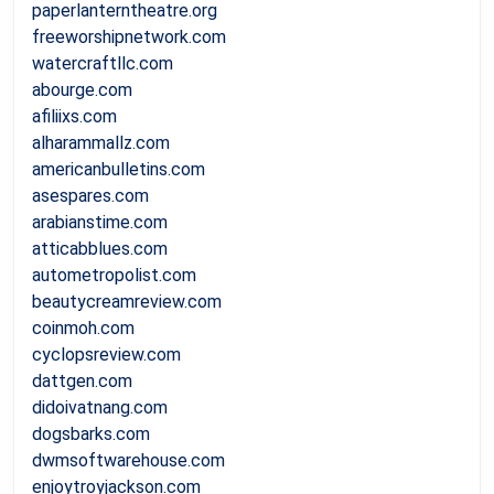
paperlanterntheatre.org
freeworshipnetwork.com
watercraftllc.com
abourge.com
afiliixs.com
alharammallz.com
americanbulletins.com
asespares.com
arabianstime.com
atticabblues.com
autometropolist.com
beautycreamreview.com
coinmoh.com
cyclopsreview.com
dattgen.com
didoivatnang.com
dogsbarks.com
dwmsoftwarehouse.com
enjoytroyjackson.com