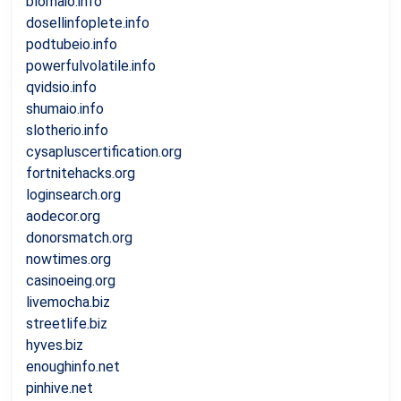
blomaio.info
dosellinfoplete.info
podtubeio.info
powerfulvolatile.info
qvidsio.info
shumaio.info
slotherio.info
cysapluscertification.org
fortnitehacks.org
loginsearch.org
aodecor.org
donorsmatch.org
nowtimes.org
casinoeing.org
livemocha.biz
streetlife.biz
hyves.biz
enoughinfo.net
pinhive.net