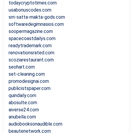
todaycryptotimes.com
usabonuscodes.com
sm-satta-makta-gods.com
softwaredegimnasios.com
soopermagazine.com
spacecoastdailys.com
readytrademark.com
renovationsrated.com
scoziarestaurant.com
seohart.com
set-cleaning.com
promodesignai.com
publicistspaper.com
quindaily.com
abosulte.com
aiverse24.com
anubella.com
audiobooksonaudible.com
beautenetwork.com