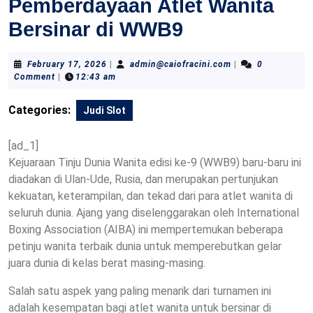
Pemberdayaan Atlet Wanita
Bersinar di WWB9
February
admin@caiofracini
February 17, 2026
|
admin@caiofracini.com
|
0
17,
Comment
|
12:43 am
2026
Categories:
Judi Slot
[ad_1]
Kejuaraan Tinju Dunia Wanita edisi ke-9 (WWB9) baru-baru ini
diadakan di Ulan-Ude, Rusia, dan merupakan pertunjukan
kekuatan, keterampilan, dan tekad dari para atlet wanita di
seluruh dunia. Ajang yang diselenggarakan oleh International
Boxing Association (AIBA) ini mempertemukan beberapa
petinju wanita terbaik dunia untuk memperebutkan gelar
juara dunia di kelas berat masing-masing.
Salah satu aspek yang paling menarik dari turnamen ini
adalah kesempatan bagi atlet wanita untuk bersinar di