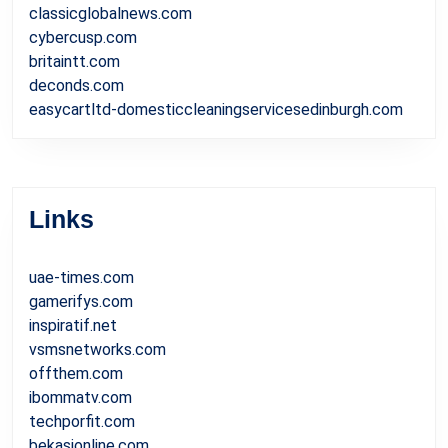
classicglobalnews.com
cybercusp.com
britaintt.com
deconds.com
easycartltd-domesticcleaningservicesedinburgh.com
Links
uae-times.com
gamerifys.com
inspiratif.net
vsmsnetworks.com
offthem.com
ibommatv.com
techporfit.com
bekasionline.com