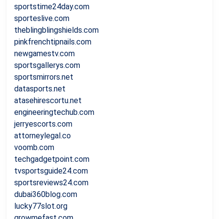
sportstime24day.com
sporteslive.com
theblingblingshields.com
pinkfrenchtipnails.com
newgamestv.com
sportsgallerys.com
sportsmirrors.net
datasports.net
atasehirescortu.net
engineeringtechub.com
jerryescorts.com
attorneylegal.co
voomb.com
techgadgetpoint.com
tvsportsguide24.com
sportsreviews24.com
dubai360blog.com
lucky77slot.org
growmefast.com