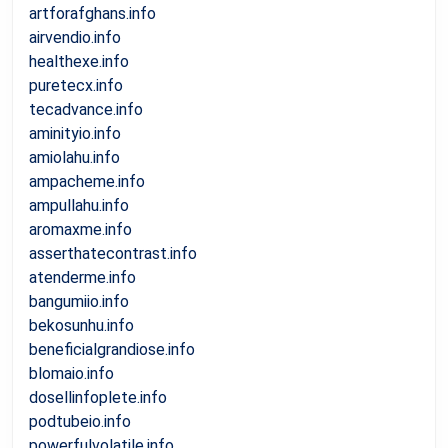
artforafghans.info
airvendio.info
healthexe.info
puretecx.info
tecadvance.info
aminityio.info
amiolahu.info
ampacheme.info
ampullahu.info
aromaxme.info
asserthatecontrast.info
atenderme.info
bangumiio.info
bekosunhu.info
beneficialgrandiose.info
blomaio.info
dosellinfoplete.info
podtubeio.info
powerfulvolatile.info