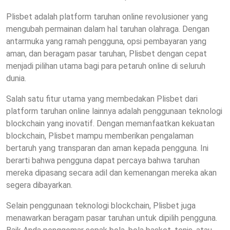
Plisbet adalah platform taruhan online revolusioner yang
mengubah permainan dalam hal taruhan olahraga. Dengan
antarmuka yang ramah pengguna, opsi pembayaran yang
aman, dan beragam pasar taruhan, Plisbet dengan cepat
menjadi pilihan utama bagi para petaruh online di seluruh
dunia.
Salah satu fitur utama yang membedakan Plisbet dari
platform taruhan online lainnya adalah penggunaan teknologi
blockchain yang inovatif. Dengan memanfaatkan kekuatan
blockchain, Plisbet mampu memberikan pengalaman
bertaruh yang transparan dan aman kepada pengguna. Ini
berarti bahwa pengguna dapat percaya bahwa taruhan
mereka dipasang secara adil dan kemenangan mereka akan
segera dibayarkan.
Selain penggunaan teknologi blockchain, Plisbet juga
menawarkan beragam pasar taruhan untuk dipilih pengguna.