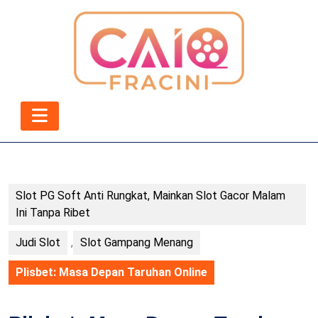
Skip
to
content
Skip
to
content
Open
Button
Slot PG Soft Anti Rungkat, Mainkan Slot Gacor Malam
Ini Tanpa Ribet
Judi Slot
,
Slot Gampang Menang
Plisbet: Masa Depan Taruhan Online