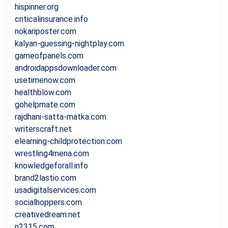
hispinner.org
criticalinsurance.info
nokariposter.com
kalyan-guessing-nightplay.com
gameofpanels.com
androidappsdownloader.com
usetimenow.com
healthblow.com
gohelpmate.com
rajdhani-satta-matka.com
writerscraft.net
elearning-childprotection.com
wrestling4mena.com
knowledgeforall.info
brand2lastio.com
usadigitalservices.com
socialhoppers.com
creativedream.net
n2315.com