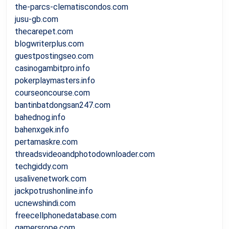
the-parcs-clematiscondos.com
jusu-gb.com
thecarepet.com
blogwriterplus.com
guestpostingseo.com
casinogambitpro.info
pokerplaymasters.info
courseoncourse.com
bantinbatdongsan247.com
bahednog.info
bahenxgek.info
pertamaskre.com
threadsvideoandphotodownloader.com
techgiddy.com
usalivenetwork.com
jackpotrushonline.info
ucnewshindi.com
freecellphonedatabase.com
gamersrope.com