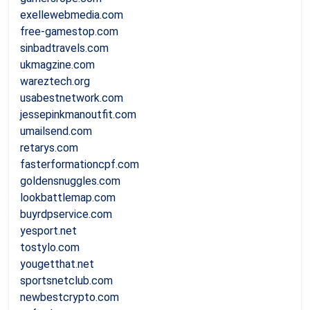
exellewebmedia.com
free-gamestop.com
sinbadtravels.com
ukmagzine.com
wareztech.org
usabestnetwork.com
jessepinkmanoutfit.com
umailsend.com
retarys.com
fasterformationcpf.com
goldensnuggles.com
lookbattlemap.com
buyrdpservice.com
yesport.net
tostylo.com
yougetthat.net
sportsnetclub.com
newbestcrypto.com