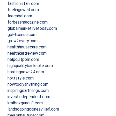
fashionistani.com
feelingswed.com
firecabal.com
forbessmagazine.com
globalmarketlivetoday.com
gpl-license.com
grow2every.com
healthhousecare.com
healthkartreview.com
helpquitporn.com
highqualitybanknote.com
hostingnews24.com
hottstyle.com
howtodiyanything.com
inspiringearthlings.com
investindependent.com
kralbozguncu1.com
landscapinggainesvillefl.com
maisonhauturier.com