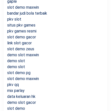
gaple
slot demo maxwin
bandar judi bola terbaik
pkv slot
situs pkv games
pkv games resmi
slot demo gacor
link slot gacor
slot demo zeus
demo slot maxwin
demo slot
demo slot
slot demo pg
slot demo maxwin
pkv qq
mix parlay
data keluaran hk
demo slot gacor
slot demo