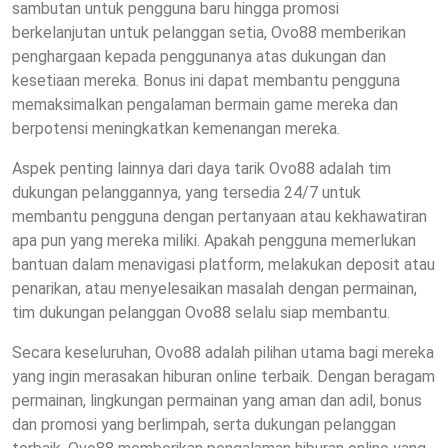
sambutan untuk pengguna baru hingga promosi
berkelanjutan untuk pelanggan setia, Ovo88 memberikan
penghargaan kepada penggunanya atas dukungan dan
kesetiaan mereka. Bonus ini dapat membantu pengguna
memaksimalkan pengalaman bermain game mereka dan
berpotensi meningkatkan kemenangan mereka.
Aspek penting lainnya dari daya tarik Ovo88 adalah tim
dukungan pelanggannya, yang tersedia 24/7 untuk
membantu pengguna dengan pertanyaan atau kekhawatiran
apa pun yang mereka miliki. Apakah pengguna memerlukan
bantuan dalam menavigasi platform, melakukan deposit atau
penarikan, atau menyelesaikan masalah dengan permainan,
tim dukungan pelanggan Ovo88 selalu siap membantu.
Secara keseluruhan, Ovo88 adalah pilihan utama bagi mereka
yang ingin merasakan hiburan online terbaik. Dengan beragam
permainan, lingkungan permainan yang aman dan adil, bonus
dan promosi yang berlimpah, serta dukungan pelanggan