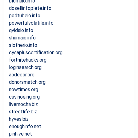
blomaio.info
dosellinfoplete.info
podtubeio.info
powerfulvolatile.info
qvidsio.info
shumaio.info
slotherio.info
cysapluscertification.org
fortnitehacks.org
loginsearch.org
aodecor.org
donorsmatch.org
nowtimes.org
casinoeing.org
livemocha.biz
streetlife.biz
hyves.biz
enoughinfo.net
pinhive.net