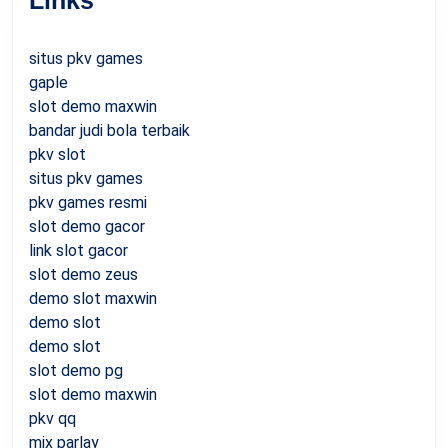
situs pkv games
gaple
slot demo maxwin
bandar judi bola terbaik
pkv slot
situs pkv games
pkv games resmi
slot demo gacor
link slot gacor
slot demo zeus
demo slot maxwin
demo slot
demo slot
slot demo pg
slot demo maxwin
pkv qq
mix parlay