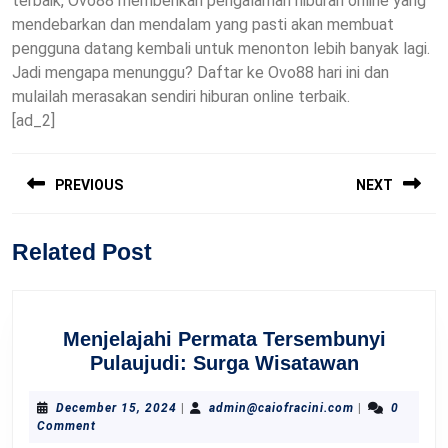
terbaik, Ovo88 memberikan pengalaman hiburan online yang
mendebarkan dan mendalam yang pasti akan membuat
pengguna datang kembali untuk menonton lebih banyak lagi.
Jadi mengapa menunggu? Daftar ke Ovo88 hari ini dan
mulailah merasakan sendiri hiburan online terbaik.
[ad_2]
Post
PREVIOUS
NEXT
navigation
Previous
Next
Related Post
post:
post:
Menjelajahi Permata Tersembunyi
Menjelaja
Pulaujudi: Surga Wisatawan
Permata
Tersembu
December
admin@caiofra
December 15, 2024
|
admin@caiofracini.com
|
0
15,
Comment
Pulaujudi
2024