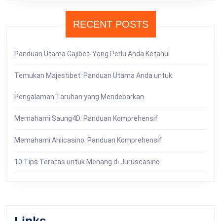
RECENT POSTS
Panduan Utama Gajibet: Yang Perlu Anda Ketahui
Temukan Majestibet: Panduan Utama Anda untuk
Pengalaman Taruhan yang Mendebarkan
Memahami Saung4D: Panduan Komprehensif
Memahami Ahlicasino: Panduan Komprehensif
10 Tips Teratas untuk Menang di Juruscasino
Links