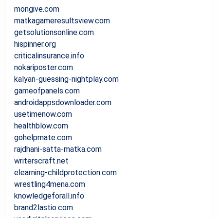
mongive.com
matkagameresultsview.com
getsolutionsonline.com
hispinner.org
criticalinsurance.info
nokariposter.com
kalyan-guessing-nightplay.com
gameofpanels.com
androidappsdownloader.com
usetimenow.com
healthblow.com
gohelpmate.com
rajdhani-satta-matka.com
writerscraft.net
elearning-childprotection.com
wrestling4mena.com
knowledgeforall.info
brand2lastio.com