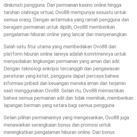
dinikmati pengguna. Dari permainan kasino online hingga
taruhan olahraga virtual, Ovo88 mempunyai sesuatu untuk
semua orang. Dengan antarmuka yang ramah pengguna dan
beragam permainan untuk dipilih, Ovo88 memberikan
pengalaman hiburan online yang lancar dan menyenangkan.
Salah satu fitur utama yang membedakan Ovo88 dari
platform hiburan online lainnya adalah komitmennya untuk
menyediakan lingkungan permainan yang aman dan adil.
Dengan teknologi enkripsi tercanggih dan pengawasan
peraturan yang ketat, pengguna dapat percaya bahwa
informasi pribadi dan keuangan mereka aman dan terjamin
saat menggunakan Ovo88. Selain itu, Ovo88 memastikan
bahwa semua permainan adil dan tidak memihak, memberikan
lapangan bermain yang setara bagi semua pengguna.
Selain pilihan permainannya yang mengesankan, Ovo88 juga
menawarkan serangkaian bonus dan promosi untuk
meningkatkan pengalaman hiburan online. Dari bonus