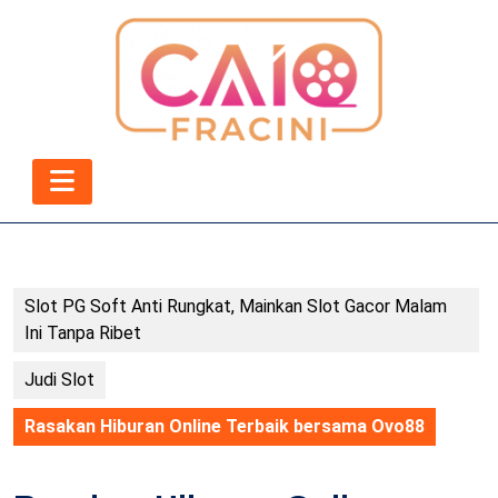
Skip
to
content
Skip
to
content
Open
Button
Slot PG Soft Anti Rungkat, Mainkan Slot Gacor Malam
Ini Tanpa Ribet
Judi Slot
Rasakan Hiburan Online Terbaik bersama Ovo88