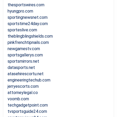
thesportswires.com
hyungpro.com
sportingnewsnet.com
sportstime24day.com
sporteslive.com
theblingblingshields.com
pinkfrenchtipnails.com
newgamestv.com
sportsgallerys.com
sportsmirrors.net
datasports.net
atasehirescortu.net
engineeringtechub.com
jerryescorts.com
attorneylegal.co
voomb.com
techgadgetpoint.com
tvsportsguide24.com