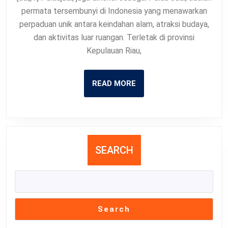
Dialami
permata tersembunyi di Indonesia yang menawarkan
di
perpaduan unik antara keindahan alam, atraksi budaya,
Pulaujudi
dan aktivitas luar ruangan. Terletak di provinsi
Kepulauan Riau,
READ
READ MORE
MORE
SEARCH
Search