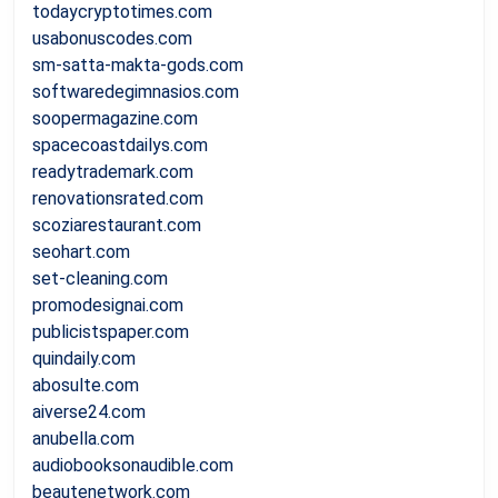
todaycryptotimes.com
usabonuscodes.com
sm-satta-makta-gods.com
softwaredegimnasios.com
soopermagazine.com
spacecoastdailys.com
readytrademark.com
renovationsrated.com
scoziarestaurant.com
seohart.com
set-cleaning.com
promodesignai.com
publicistspaper.com
quindaily.com
abosulte.com
aiverse24.com
anubella.com
audiobooksonaudible.com
beautenetwork.com