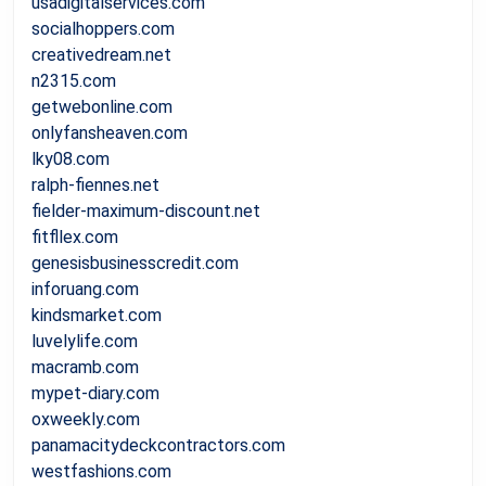
usadigitalservices.com
socialhoppers.com
creativedream.net
n2315.com
getwebonline.com
onlyfansheaven.com
lky08.com
ralph-fiennes.net
fielder-maximum-discount.net
fitfllex.com
genesisbusinesscredit.com
inforuang.com
kindsmarket.com
luvelylife.com
macramb.com
mypet-diary.com
oxweekly.com
panamacitydeckcontractors.com
westfashions.com