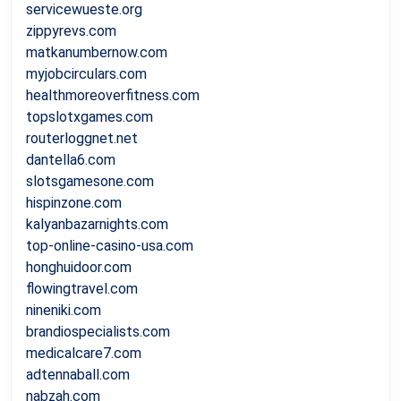
servicewueste.org
zippyrevs.com
matkanumbernow.com
myjobcirculars.com
healthmoreoverfitness.com
topslotxgames.com
routerloggnet.net
dantella6.com
slotsgamesone.com
hispinzone.com
kalyanbazarnights.com
top-online-casino-usa.com
honghuidoor.com
flowingtravel.com
nineniki.com
brandiospecialists.com
medicalcare7.com
adtennaball.com
nabzah.com