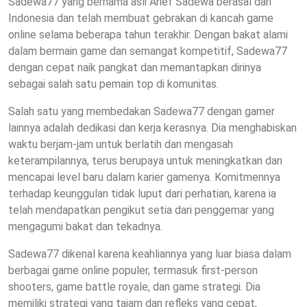
Sadewa77 yang bernama asli Arief Sadewa berasal dari
Indonesia dan telah membuat gebrakan di kancah game
online selama beberapa tahun terakhir. Dengan bakat alami
dalam bermain game dan semangat kompetitif, Sadewa77
dengan cepat naik pangkat dan memantapkan dirinya
sebagai salah satu pemain top di komunitas.
Salah satu yang membedakan Sadewa77 dengan gamer
lainnya adalah dedikasi dan kerja kerasnya. Dia menghabiskan
waktu berjam-jam untuk berlatih dan mengasah
keterampilannya, terus berupaya untuk meningkatkan dan
mencapai level baru dalam karier gamenya. Komitmennya
terhadap keunggulan tidak luput dari perhatian, karena ia
telah mendapatkan pengikut setia dari penggemar yang
mengagumi bakat dan tekadnya.
Sadewa77 dikenal karena keahliannya yang luar biasa dalam
berbagai game online populer, termasuk first-person
shooters, game battle royale, dan game strategi. Dia
memiliki strategi yang tajam dan refleks yang cepat,