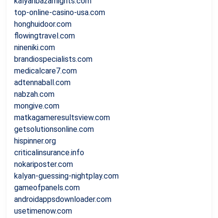
kalyanbazarnights.com
top-online-casino-usa.com
honghuidoor.com
flowingtravel.com
nineniki.com
brandiospecialists.com
medicalcare7.com
adtennaball.com
nabzah.com
mongive.com
matkagameresultsview.com
getsolutionsonline.com
hispinner.org
criticalinsurance.info
nokariposter.com
kalyan-guessing-nightplay.com
gameofpanels.com
androidappsdownloader.com
usetimenow.com