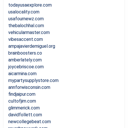
todayusaexplore.com
usalocality.com
usafournewz.com
thebalochhal.com
vehicularmaster.com
vibesaccent.com
ampajavierdemiguel.org
brainboosters.co
amberlately.com
joycebriscoe.com
aicarmina.com
mypartysupplystore.com
annforwisconsin.com
findjaipur.com
cultofjim.com
glimmerick.com
davidfollett.com
newcollegebeat.com