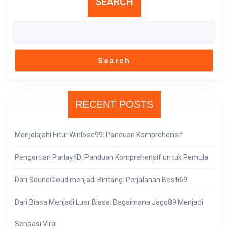
SEARCH
Search
RECENT POSTS
Menjelajahi Fitur Winlose99: Panduan Komprehensif
Pengertian Parlay4D: Panduan Komprehensif untuk Pemula
Dari SoundCloud menjadi Bintang: Perjalanan Besti69
Dari Biasa Menjadi Luar Biasa: Bagaimana Jago89 Menjadi
Sensasi Viral