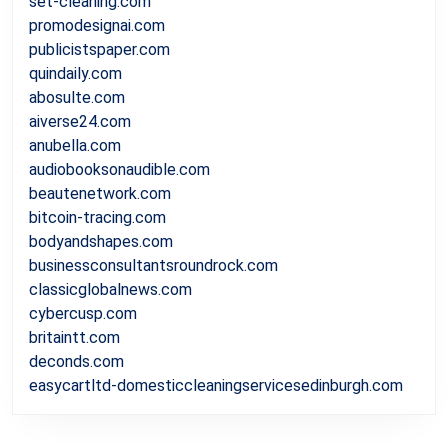
set-cleaning.com
promodesignai.com
publicistspaper.com
quindaily.com
abosulte.com
aiverse24.com
anubella.com
audiobooksonaudible.com
beautenetwork.com
bitcoin-tracing.com
bodyandshapes.com
businessconsultantsroundrock.com
classicglobalnews.com
cybercusp.com
britaintt.com
deconds.com
easycartltd-domesticcleaningservicesedinburgh.com