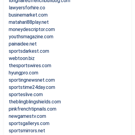
longhairedfrenchbulldog.com
lawyersforhire.co
businemarket.com
matahari88play.net
moneydescriptor.com
youthsmagazine.com
painaidee.net
sportsdarkest.com
webtoon.biz
thesportswires.com
hyungpro.com
sportingnewsnet.com
sportstime24day.com
sporteslive.com
theblingblingshields.com
pinkfrenchtipnails.com
newgamestv.com
sportsgallerys.com
sportsmirrors.net