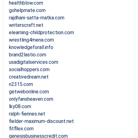
healthblow.com
gohelpmate.com
rajdhani-satta-matka.com
writerscraft.net
elearning-childprotection.com
wrestling4mena.com
knowledgeforall.info
brand2lastio.com
usadigitalservices.com
socialhoppers.com
creativedream.net
n2315.com
getwebonline.com
onlyfansheaven.com
lky08.com
ralph-fiennes.net
fielder-maximum-discount.net
fitfllex.com
genesisbusinesscredit.com