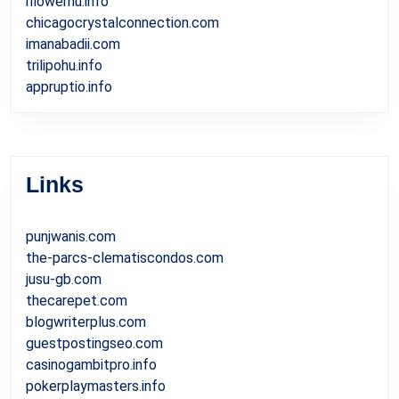
iflowerhu.info
chicagocrystalconnection.com
imanabadii.com
trilipohu.info
appruptio.info
Links
punjwanis.com
the-parcs-clematiscondos.com
jusu-gb.com
thecarepet.com
blogwriterplus.com
guestpostingseo.com
casinogambitpro.info
pokerplaymasters.info