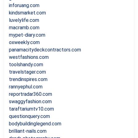
inforuang.com
kindsmarket.com
luvelylife.com
macramb.com
mypet-diary.com
oxweekly.com
panamacitydeckcontractors.com
westfashions.com
toolshandy.com
travelstager.com
trendinspires.com
rannyephul.com
reportradar360.com
swaggyfashion.com
taraftariumtv10.com
questionquery.com
bodybuildinglegend.com
brilliant-nails.com