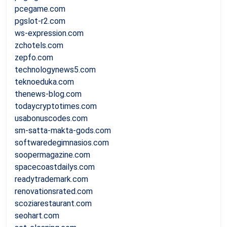
pcegame.com
pgslot-r2.com
ws-expression.com
zchotels.com
zepfo.com
technologynews5.com
teknoeduka.com
thenews-blog.com
todaycryptotimes.com
usabonuscodes.com
sm-satta-makta-gods.com
softwaredegimnasios.com
soopermagazine.com
spacecoastdailys.com
readytrademark.com
renovationsrated.com
scoziarestaurant.com
seohart.com