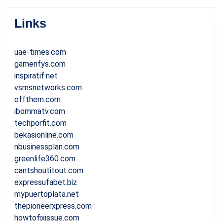
Links
uae-times.com
gamerifys.com
inspiratif.net
vsmsnetworks.com
offthem.com
ibommatv.com
techporfit.com
bekasionline.com
nbusinessplan.com
greenlife360.com
cantshoutitout.com
expressufabet.biz
mypuertoplata.net
thepioneerxpress.com
howtofixissue.com