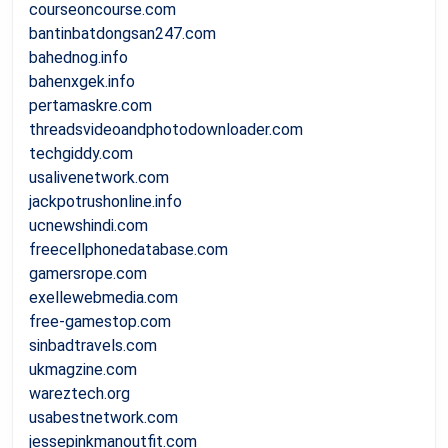
courseoncourse.com
bantinbatdongsan247.com
bahednog.info
bahenxgek.info
pertamaskre.com
threadsvideoandphotodownloader.com
techgiddy.com
usalivenetwork.com
jackpotrushonline.info
ucnewshindi.com
freecellphonedatabase.com
gamersrope.com
exellewebmedia.com
free-gamestop.com
sinbadtravels.com
ukmagzine.com
wareztech.org
usabestnetwork.com
jessepinkmanoutfit.com