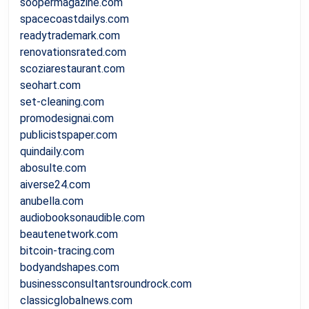
soopermagazine.com
spacecoastdailys.com
readytrademark.com
renovationsrated.com
scoziarestaurant.com
seohart.com
set-cleaning.com
promodesignai.com
publicistspaper.com
quindaily.com
abosulte.com
aiverse24.com
anubella.com
audiobooksonaudible.com
beautenetwork.com
bitcoin-tracing.com
bodyandshapes.com
businessconsultantsroundrock.com
classicglobalnews.com