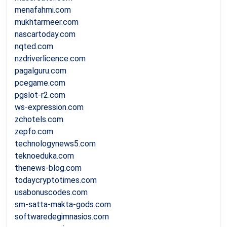
menafahmi.com
mukhtarmeer.com
nascartoday.com
nqted.com
nzdriverlicence.com
pagalguru.com
pcegame.com
pgslot-r2.com
ws-expression.com
zchotels.com
zepfo.com
technologynews5.com
teknoeduka.com
thenews-blog.com
todaycryptotimes.com
usabonuscodes.com
sm-satta-makta-gods.com
softwaredegimnasios.com