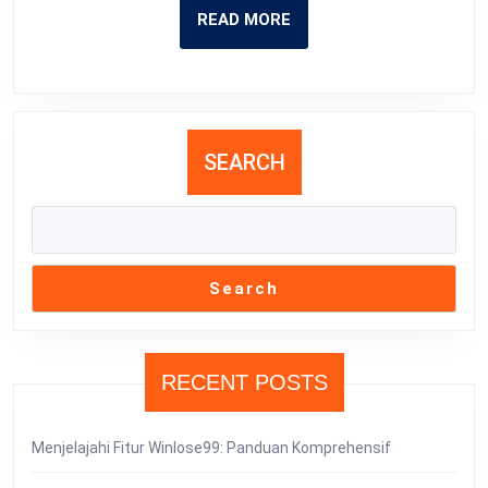
READ
READ MORE
MORE
SEARCH
Search
RECENT POSTS
Menjelajahi Fitur Winlose99: Panduan Komprehensif