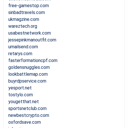
free-gamestop.com
sinbadtravels.com
ukmagzine.com
wareztech.org
usabestnetwork.com
jessepinkmanoutfit.com
umailsend.com
retarys.com
fasterformationcpf.com
goldensnuggles.com
lookbattlemap.com
buyrdpservice.com
yesport.net
tostylo.com
yougetthat.net
sportsnetclub.com
newbestcrypto.com
oxfordsave.com