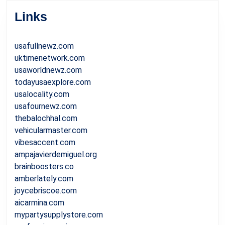
Links
usafullnewz.com
uktimenetwork.com
usaworldnewz.com
todayusaexplore.com
usalocality.com
usafournewz.com
thebalochhal.com
vehicularmaster.com
vibesaccent.com
ampajavierdemiguel.org
brainboosters.co
amberlately.com
joycebriscoe.com
aicarmina.com
mypartysupplystore.com