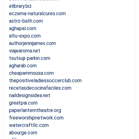
elibrary.biz
eczema-naturalcures.com
astro-bath.com
aghapal.com
altu-expo.com
authorjennijames.com
viajearoma.net
tsutsuji-parkin.com
agharab.com
cheapammousa.com
thepositiveladiessoccerclub.com
recetasdecocinafaciles.com
naildesignsidea.net
greatpai.com
paperlanterntheatre.org
freeworshipnetwork.com
watercraftllc.com
abourge.com