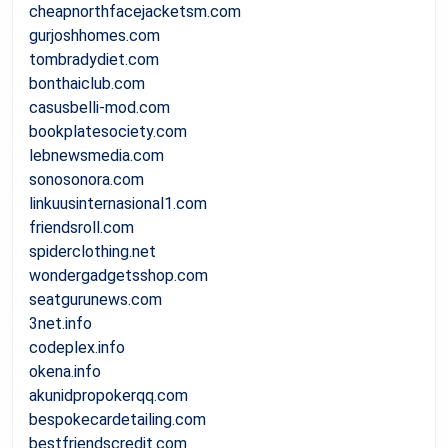
cheapnorthfacejacketsm.com
gurjoshhomes.com
tombradydiet.com
bonthaiclub.com
casusbelli-mod.com
bookplatesociety.com
lebnewsmedia.com
sonosonora.com
linkuusinternasional1.com
friendsroll.com
spiderclothing.net
wondergadgetsshop.com
seatgurunews.com
3net.info
codeplex.info
okena.info
akunidpropokerqq.com
bespokecardetailing.com
bestfriendscredit.com