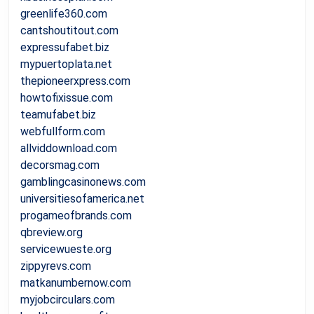
greenlife360.com
cantshoutitout.com
expressufabet.biz
mypuertoplata.net
thepioneerxpress.com
howtofixissue.com
teamufabet.biz
webfullform.com
allviddownload.com
decorsmag.com
gamblingcasinonews.com
universitiesofamerica.net
progameofbrands.com
qbreview.org
servicewueste.org
zippyrevs.com
matkanumbernow.com
myjobcirculars.com