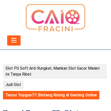
Skip
to
content
Skip
to
content
Open
Button
Slot PG Soft Anti Rungkat, Mainkan Slot Gacor Malam
Ini Tanpa Ribet
Judi Slot
Temui Topgun77: Bintang Rising di Gaming Online