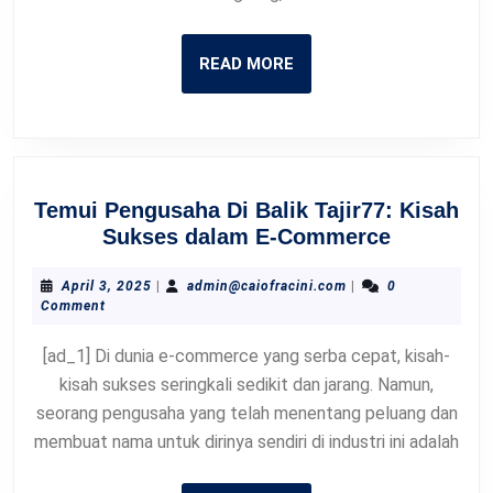
READ
READ MORE
MORE
Temui Pengusaha Di Balik Tajir77: Kisah
Temui
Sukses dalam E-Commerce
Pengusah
Di
April
admin@caiofracini.c
April 3, 2025
|
admin@caiofracini.com
|
0
3,
Comment
Balik
2025
Tajir77:
[ad_1] Di dunia e-commerce yang serba cepat, kisah-
Kisah
kisah sukses seringkali sedikit dan jarang. Namun,
Sukses
seorang pengusaha yang telah menentang peluang dan
dalam
membuat nama untuk dirinya sendiri di industri ini adalah
E-
Commerc