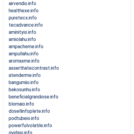
airvendio.info
healthexe.info
puretecx.info
tecadvance.info
aminityio.info
amiolahu.info
ampacheme.info
ampullahu.info
aromaxme.info
asserthatecontrast.info
atenderme.info
bangumiio.info
bekosunhu.info
beneficialgrandiose.info
blomaio.info
dosellinfoplete.info
podtubeio.info
powerfulvolatile.info
qvidsio.info