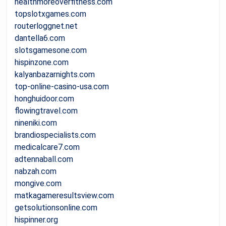
healthmoreoverfitness.com
topslotxgames.com
routerloggnet.net
dantella6.com
slotsgamesone.com
hispinzone.com
kalyanbazarnights.com
top-online-casino-usa.com
honghuidoor.com
flowingtravel.com
nineniki.com
brandiospecialists.com
medicalcare7.com
adtennaball.com
nabzah.com
mongive.com
matkagameresultsview.com
getsolutionsonline.com
hispinner.org