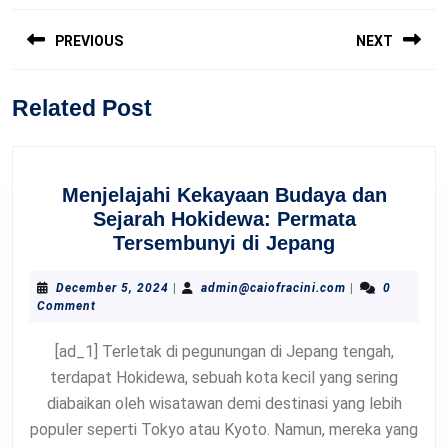
Post
PREVIOUS
NEXT
navigation
Previous
Next
Related Post
post:
post:
Menjelajahi Kekayaan Budaya dan
Sejarah Hokidewa: Permata
Menjelajahi
Tersembunyi di Jepang
Kekayaan
Budaya
December
admin@caiofrac
December 5, 2024
|
admin@caiofracini.com
|
0
5,
Comment
dan
2024
Sejarah
[ad_1] Terletak di pegunungan di Jepang tengah,
Hokidewa:
terdapat Hokidewa, sebuah kota kecil yang sering
Permata
diabaikan oleh wisatawan demi destinasi yang lebih
Tersembuny
populer seperti Tokyo atau Kyoto. Namun, mereka yang
di