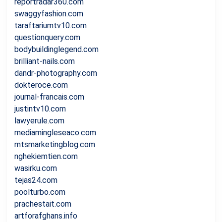
reportradar360.com
swaggyfashion.com
taraftariumtv10.com
questionquery.com
bodybuildinglegend.com
brilliant-nails.com
dandr-photography.com
dokteroce.com
journal-francais.com
justintv10.com
lawyerule.com
mediamingleseaco.com
mtsmarketingblog.com
nghekiemtien.com
wasirku.com
tejas24.com
poolturbo.com
prachestait.com
artforafghans.info