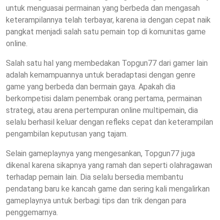
untuk menguasai permainan yang berbeda dan mengasah
keterampilannya telah terbayar, karena ia dengan cepat naik
pangkat menjadi salah satu pemain top di komunitas game
online.
Salah satu hal yang membedakan Topgun77 dari gamer lain
adalah kemampuannya untuk beradaptasi dengan genre
game yang berbeda dan bermain gaya. Apakah dia
berkompetisi dalam penembak orang pertama, permainan
strategi, atau arena pertempuran online multipemain, dia
selalu berhasil keluar dengan refleks cepat dan keterampilan
pengambilan keputusan yang tajam.
Selain gameplaynya yang mengesankan, Topgun77 juga
dikenal karena sikapnya yang ramah dan seperti olahragawan
terhadap pemain lain. Dia selalu bersedia membantu
pendatang baru ke kancah game dan sering kali mengalirkan
gameplaynya untuk berbagi tips dan trik dengan para
penggemarnya.