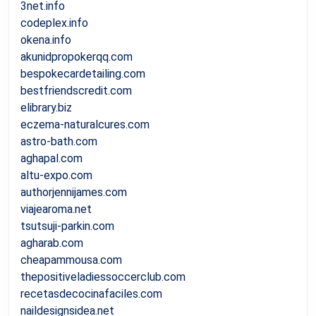
3net.info
codeplex.info
okena.info
akunidpropokerqq.com
bespokecardetailing.com
bestfriendscredit.com
elibrary.biz
eczema-naturalcures.com
astro-bath.com
aghapal.com
altu-expo.com
authorjennijames.com
viajearoma.net
tsutsuji-parkin.com
agharab.com
cheapammousa.com
thepositiveladiessoccerclub.com
recetasdecocinafaciles.com
naildesignsidea.net