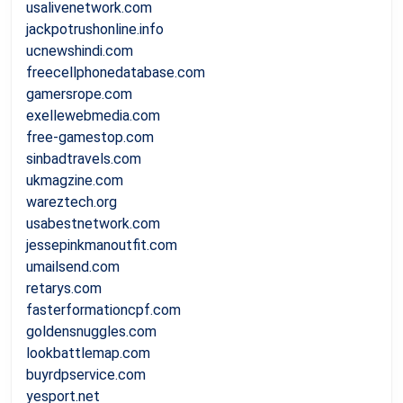
usalivenetwork.com
jackpotrushonline.info
ucnewshindi.com
freecellphonedatabase.com
gamersrope.com
exellewebmedia.com
free-gamestop.com
sinbadtravels.com
ukmagzine.com
wareztech.org
usabestnetwork.com
jessepinkmanoutfit.com
umailsend.com
retarys.com
fasterformationcpf.com
goldensnuggles.com
lookbattlemap.com
buyrdpservice.com
yesport.net