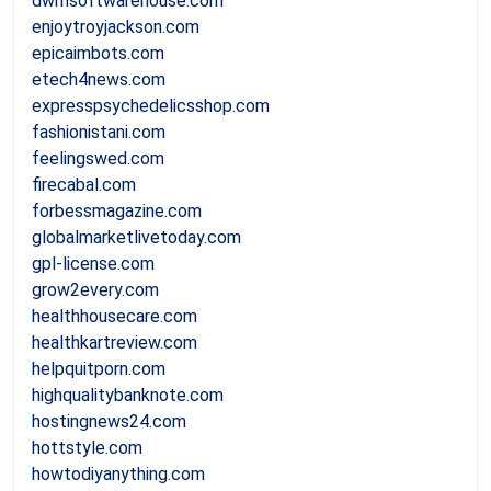
dwmsoftwarehouse.com
enjoytroyjackson.com
epicaimbots.com
etech4news.com
expresspsychedelicsshop.com
fashionistani.com
feelingswed.com
firecabal.com
forbessmagazine.com
globalmarketlivetoday.com
gpl-license.com
grow2every.com
healthhousecare.com
healthkartreview.com
helpquitporn.com
highqualitybanknote.com
hostingnews24.com
hottstyle.com
howtodiyanything.com