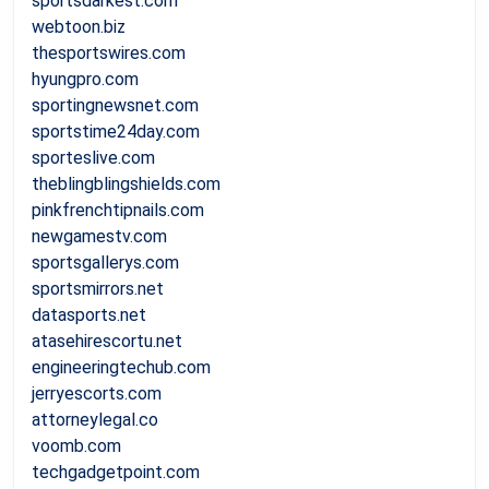
sportsdarkest.com
webtoon.biz
thesportswires.com
hyungpro.com
sportingnewsnet.com
sportstime24day.com
sporteslive.com
theblingblingshields.com
pinkfrenchtipnails.com
newgamestv.com
sportsgallerys.com
sportsmirrors.net
datasports.net
atasehirescortu.net
engineeringtechub.com
jerryescorts.com
attorneylegal.co
voomb.com
techgadgetpoint.com