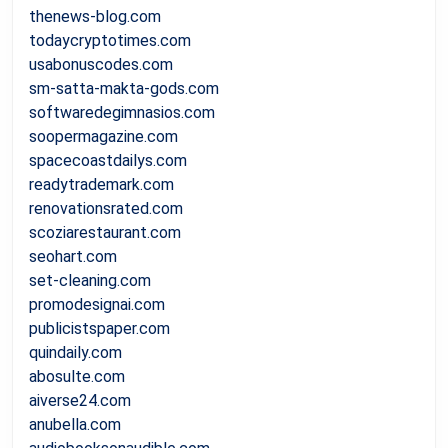
thenews-blog.com
todaycryptotimes.com
usabonuscodes.com
sm-satta-makta-gods.com
softwaredegimnasios.com
soopermagazine.com
spacecoastdailys.com
readytrademark.com
renovationsrated.com
scoziarestaurant.com
seohart.com
set-cleaning.com
promodesignai.com
publicistspaper.com
quindaily.com
abosulte.com
aiverse24.com
anubella.com