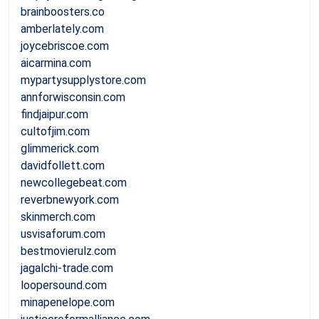
brainboosters.co
amberlately.com
joycebriscoe.com
aicarmina.com
mypartysupplystore.com
annforwisconsin.com
findjaipur.com
cultofjim.com
glimmerick.com
davidfollett.com
newcollegebeat.com
reverbnewyork.com
skinmerch.com
usvisaforum.com
bestmovierulz.com
jagalchi-trade.com
loopersound.com
minapenelope.com