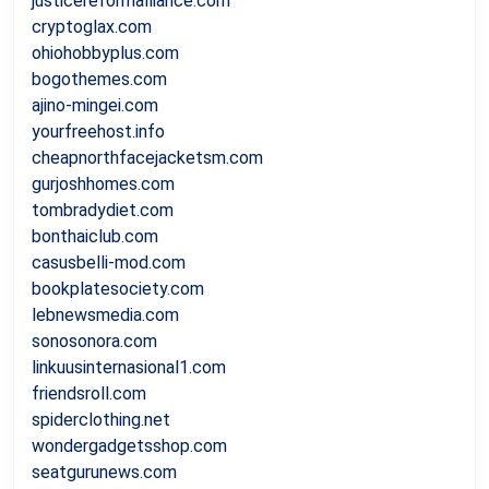
justicereformalliance.com
cryptoglax.com
ohiohobbyplus.com
bogothemes.com
ajino-mingei.com
yourfreehost.info
cheapnorthfacejacketsm.com
gurjoshhomes.com
tombradydiet.com
bonthaiclub.com
casusbelli-mod.com
bookplatesociety.com
lebnewsmedia.com
sonosonora.com
linkuusinternasional1.com
friendsroll.com
spiderclothing.net
wondergadgetsshop.com
seatgurunews.com