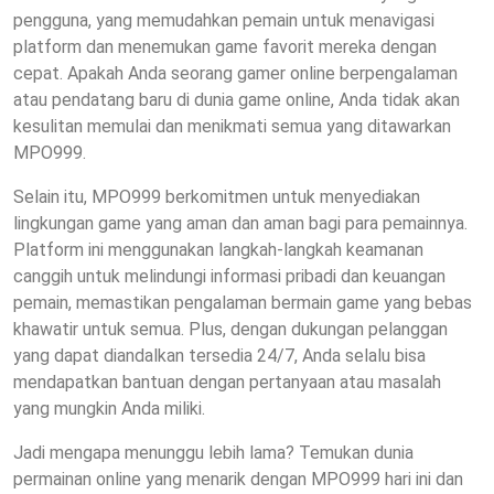
pengguna, yang memudahkan pemain untuk menavigasi
platform dan menemukan game favorit mereka dengan
cepat. Apakah Anda seorang gamer online berpengalaman
atau pendatang baru di dunia game online, Anda tidak akan
kesulitan memulai dan menikmati semua yang ditawarkan
MPO999.
Selain itu, MPO999 berkomitmen untuk menyediakan
lingkungan game yang aman dan aman bagi para pemainnya.
Platform ini menggunakan langkah-langkah keamanan
canggih untuk melindungi informasi pribadi dan keuangan
pemain, memastikan pengalaman bermain game yang bebas
khawatir untuk semua. Plus, dengan dukungan pelanggan
yang dapat diandalkan tersedia 24/7, Anda selalu bisa
mendapatkan bantuan dengan pertanyaan atau masalah
yang mungkin Anda miliki.
Jadi mengapa menunggu lebih lama? Temukan dunia
permainan online yang menarik dengan MPO999 hari ini dan