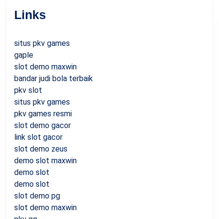
Links
situs pkv games
gaple
slot demo maxwin
bandar judi bola terbaik
pkv slot
situs pkv games
pkv games resmi
slot demo gacor
link slot gacor
slot demo zeus
demo slot maxwin
demo slot
demo slot
slot demo pg
slot demo maxwin