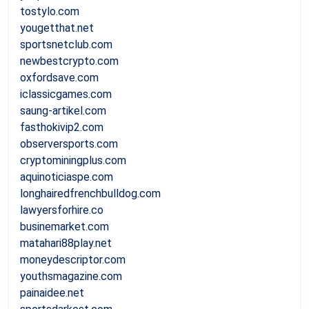
tostylo.com
yougetthat.net
sportsnetclub.com
newbestcrypto.com
oxfordsave.com
iclassicgames.com
saung-artikel.com
fasthokivip2.com
observersports.com
cryptominingplus.com
aquinoticiaspe.com
longhairedfrenchbulldog.com
lawyersforhire.co
businemarket.com
matahari88play.net
moneydescriptor.com
youthsmagazine.com
painaidee.net