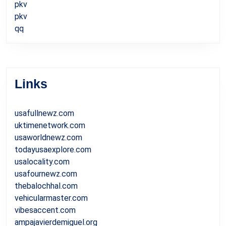
pkv
pkv
qq
Links
usafullnewz.com
uktimenetwork.com
usaworldnewz.com
todayusaexplore.com
usalocality.com
usafournewz.com
thebalochhal.com
vehicularmaster.com
vibesaccent.com
ampajavierdemiguel.org