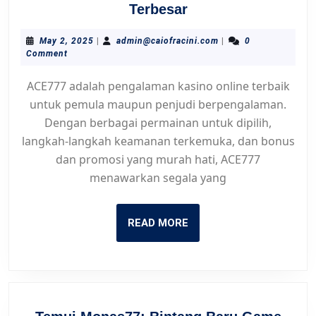
ACE777:
Terbesar
Pengalaman
Kasino
May
admin@caiofracini.co
May 2, 2025
|
admin@caiofracini.com
|
0
2,
Comment
Online
2025
Terbesar
ACE777 adalah pengalaman kasino online terbaik
untuk pemula maupun penjudi berpengalaman.
Dengan berbagai permainan untuk dipilih,
langkah-langkah keamanan terkemuka, dan bonus
dan promosi yang murah hati, ACE777
menawarkan segala yang
READ
READ MORE
MORE