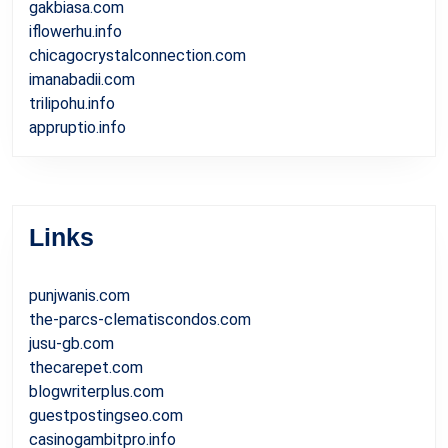
gakbiasa.com
iflowerhu.info
chicagocrystalconnection.com
imanabadii.com
trilipohu.info
appruptio.info
Links
punjwanis.com
the-parcs-clematiscondos.com
jusu-gb.com
thecarepet.com
blogwriterplus.com
guestpostingseo.com
casinogambitpro.info