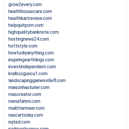
grow2every.com
healthhousecare.com
healthkartreview.com
helpquitporn.com
highqualitybanknote.com
hostingnews24.com
hottstyle.com
howtodiyanything.com
inspiringearthlings.com
investindependent.com
kralbozguncu1.com
landscapinggainesvillefl.com
maisonhauturier.com
mascreator.com
menafahmi.com
mukhtarmeer.com
nascartoday.com
nqted.com
nzdriverlicence.com