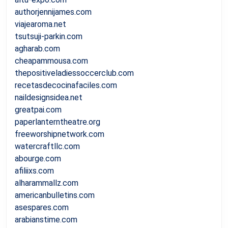
authorjennijames.com
viajearoma.net
tsutsuji-parkin.com
agharab.com
cheapammousa.com
thepositiveladiessoccerclub.com
recetasdecocinafaciles.com
naildesignsidea.net
greatpai.com
paperlanterntheatre.org
freeworshipnetwork.com
watercraftllc.com
abourge.com
afiliixs.com
alharammallz.com
americanbulletins.com
asespares.com
arabianstime.com