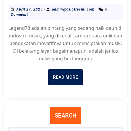
jen
mus
April
admin@caiofracini.
April 27, 2025
|
admin@caiofracini.com
|
0
27,
Comment
di
2025
bal
Legend78 adalah bintang yang sedang naik daun di
leg
industri musik, yang dikenal karena suara unik dan
pendekatan inovatifnya untuk menciptakan musik.
Di belakang layar, bagaimanapun, adalah jenius
musik yang bertanggung
READ
READ MORE
MORE
SEARCH