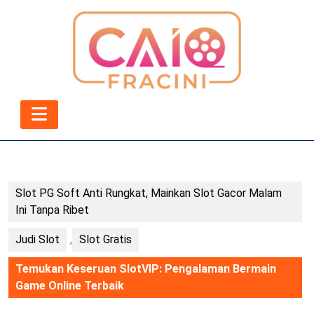
Skip
to
content
Skip
to
content
Open
Button
Slot PG Soft Anti Rungkat, Mainkan Slot Gacor Malam
Ini Tanpa Ribet
Judi Slot
,
Slot Gratis
Temukan Keseruan SlotVIP: Pengalaman Bermain
Game Online Terbaik