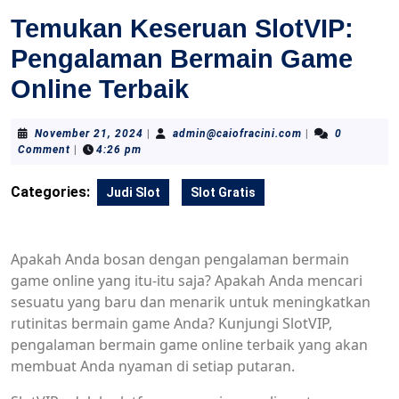
Temukan Keseruan SlotVIP:
Pengalaman Bermain Game
Online Terbaik
November
admin@caiofraci
November 21, 2024
|
admin@caiofracini.com
|
0
21,
Comment
|
4:26 pm
2024
Categories:
Judi Slot
Slot Gratis
Apakah Anda bosan dengan pengalaman bermain
game online yang itu-itu saja? Apakah Anda mencari
sesuatu yang baru dan menarik untuk meningkatkan
rutinitas bermain game Anda? Kunjungi SlotVIP,
pengalaman bermain game online terbaik yang akan
membuat Anda nyaman di setiap putaran.