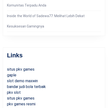
Komunitas Terpadu Anda
Inside the World of Sadewa77: Melihat Lebih Dekat
Kesuksesan Gamingnya
Links
situs pkv games
gaple
slot demo maxwin
bandar judi bola terbaik
pkv slot
situs pkv games
pkv games resmi