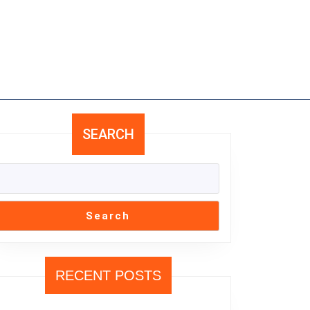
SEARCH
Search
RECENT POSTS