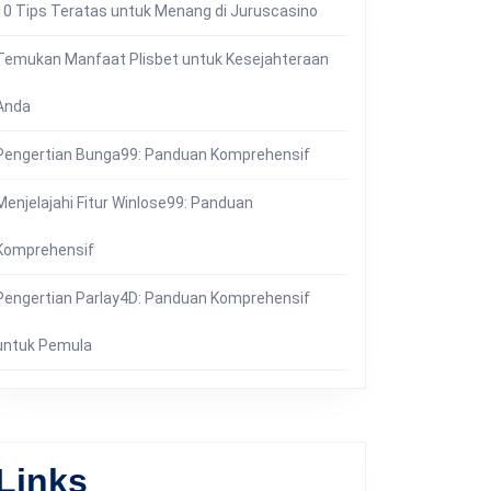
10 Tips Teratas untuk Menang di Juruscasino
Temukan Manfaat Plisbet untuk Kesejahteraan
Anda
Pengertian Bunga99: Panduan Komprehensif
Menjelajahi Fitur Winlose99: Panduan
Komprehensif
Pengertian Parlay4D: Panduan Komprehensif
untuk Pemula
Links