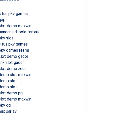
situs pkv games
gaple
slot demo maxwin
bandar judi bola terbaik
pkv slot
situs pkv games
pkv games resmi
slot demo gacor
link slot gacor
slot demo zeus
demo slot maxwin
demo slot
demo slot
slot demo pg
slot demo maxwin
pkv qq
mix parlay