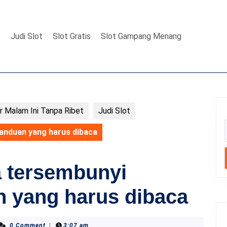
e
Judi Slot
Slot Gratis
Slot Gampang Menang
r Malam Ini Tanpa Ribet
Judi Slot
anduan yang harus dibaca
 tersembunyi
 yang harus dibaca
in@caiofracini.com
0 Comment
|
3:07 am