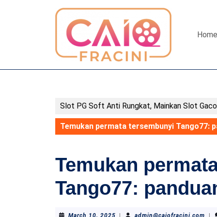
Skip
to
content
Hom
Skip
to
content
Slot PG Soft Anti Rungkat, Mainkan Slot Gaco
Temukan permata tersembunyi Tango77: p
Temukan permata
Tango77: panduan
March
adm
March 10, 2025
|
admin@caiofracini.com
|