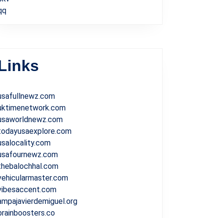
qq
Links
usafullnewz.com
uktimenetwork.com
usaworldnewz.com
todayusaexplore.com
usalocality.com
usafournewz.com
thebalochhal.com
vehicularmaster.com
vibesaccent.com
ampajavierdemiguel.org
brainboosters.co