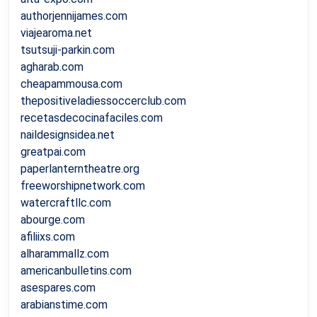
authorjennijames.com
viajearoma.net
tsutsuji-parkin.com
agharab.com
cheapammousa.com
thepositiveladiessoccerclub.com
recetasdecocinafaciles.com
naildesignsidea.net
greatpai.com
paperlanterntheatre.org
freeworshipnetwork.com
watercraftllc.com
abourge.com
afiliixs.com
alharammallz.com
americanbulletins.com
asespares.com
arabianstime.com