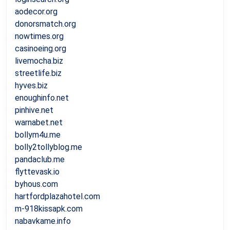
aodecor.org
donorsmatch.org
nowtimes.org
casinoeing.org
livemocha.biz
streetlife.biz
hyves.biz
enoughinfo.net
pinhive.net
warnabet.net
bollym4u.me
bolly2tollyblog.me
pandaclub.me
flyttevask.io
byhous.com
hartfordplazahotel.com
m-918kissapk.com
nabavkame.info