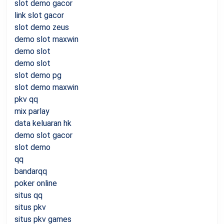
slot demo gacor
link slot gacor
slot demo zeus
demo slot maxwin
demo slot
demo slot
slot demo pg
slot demo maxwin
pkv qq
mix parlay
data keluaran hk
demo slot gacor
slot demo
qq
bandarqq
poker online
situs qq
situs pkv
situs pkv games