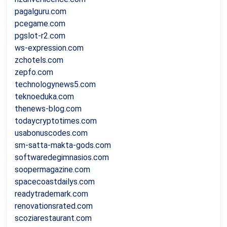
pagalguru.com
pcegame.com
pgslot-r2.com
ws-expression.com
zchotels.com
zepfo.com
technologynews5.com
teknoeduka.com
thenews-blog.com
todaycryptotimes.com
usabonuscodes.com
sm-satta-makta-gods.com
softwaredegimnasios.com
soopermagazine.com
spacecoastdailys.com
readytrademark.com
renovationsrated.com
scoziarestaurant.com