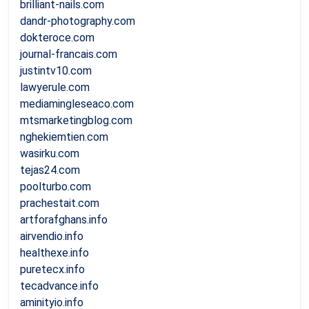
brilliant-nails.com
dandr-photography.com
dokteroce.com
journal-francais.com
justintv10.com
lawyerule.com
mediamingleseaco.com
mtsmarketingblog.com
nghekiemtien.com
wasirku.com
tejas24.com
poolturbo.com
prachestait.com
artforafghans.info
airvendio.info
healthexe.info
puretecx.info
tecadvance.info
aminityio.info