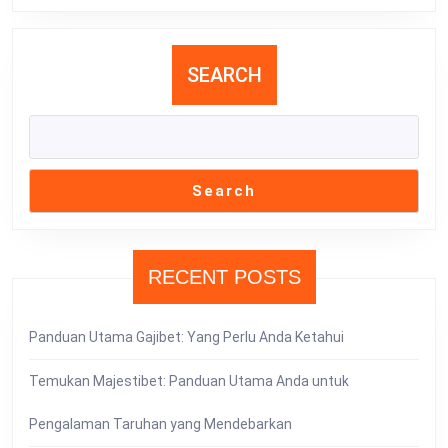
SEARCH
Search
RECENT POSTS
Panduan Utama Gajibet: Yang Perlu Anda Ketahui
Temukan Majestibet: Panduan Utama Anda untuk
Pengalaman Taruhan yang Mendebarkan