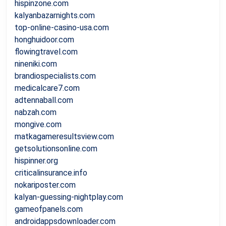
hispinzone.com
kalyanbazarnights.com
top-online-casino-usa.com
honghuidoor.com
flowingtravel.com
nineniki.com
brandiospecialists.com
medicalcare7.com
adtennaball.com
nabzah.com
mongive.com
matkagameresultsview.com
getsolutionsonline.com
hispinner.org
criticalinsurance.info
nokariposter.com
kalyan-guessing-nightplay.com
gameofpanels.com
androidappsdownloader.com