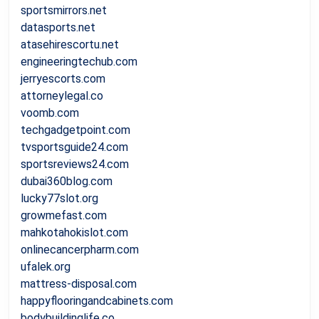
sportsmirrors.net
datasports.net
atasehirescortu.net
engineeringtechub.com
jerryescorts.com
attorneylegal.co
voomb.com
techgadgetpoint.com
tvsportsguide24.com
sportsreviews24.com
dubai360blog.com
lucky77slot.org
growmefast.com
mahkotahokislot.com
onlinecancerpharm.com
ufalek.org
mattress-disposal.com
happyflooringandcabinets.com
bodybuildinglife.co