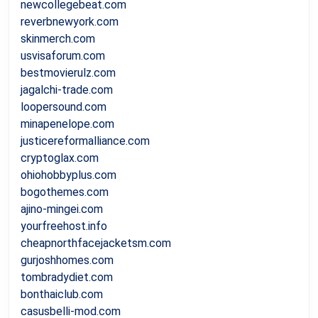
newcollegebeat.com
reverbnewyork.com
skinmerch.com
usvisaforum.com
bestmovierulz.com
jagalchi-trade.com
loopersound.com
minapenelope.com
justicereformalliance.com
cryptoglax.com
ohiohobbyplus.com
bogothemes.com
ajino-mingei.com
yourfreehost.info
cheapnorthfacejacketsm.com
gurjoshhomes.com
tombradydiet.com
bonthaiclub.com
casusbelli-mod.com