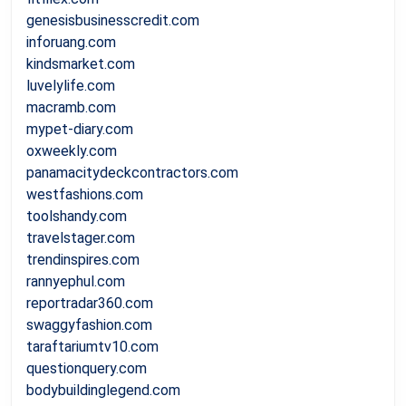
genesisbusinesscredit.com
inforuang.com
kindsmarket.com
luvelylife.com
macramb.com
mypet-diary.com
oxweekly.com
panamacitydeckcontractors.com
westfashions.com
toolshandy.com
travelstager.com
trendinspires.com
rannyephul.com
reportradar360.com
swaggyfashion.com
taraftariumtv10.com
questionquery.com
bodybuildinglegend.com