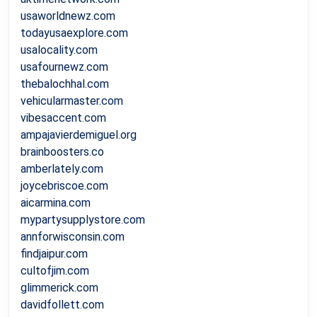
usaworldnewz.com
todayusaexplore.com
usalocality.com
usafournewz.com
thebalochhal.com
vehicularmaster.com
vibesaccent.com
ampajavierdemiguel.org
brainboosters.co
amberlately.com
joycebriscoe.com
aicarmina.com
mypartysupplystore.com
annforwisconsin.com
findjaipur.com
cultofjim.com
glimmerick.com
davidfollett.com