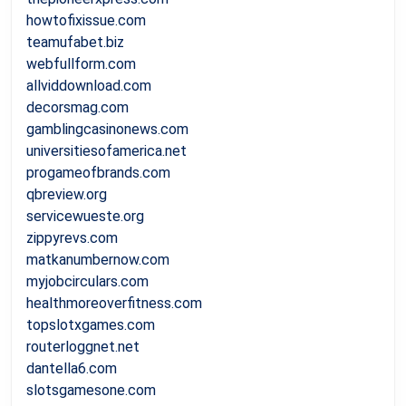
howtofixissue.com
teamufabet.biz
webfullform.com
allviddownload.com
decorsmag.com
gamblingcasinonews.com
universitiesofamerica.net
progameofbrands.com
qbreview.org
servicewueste.org
zippyrevs.com
matkanumbernow.com
myjobcirculars.com
healthmoreoverfitness.com
topslotxgames.com
routerloggnet.net
dantella6.com
slotsgamesone.com