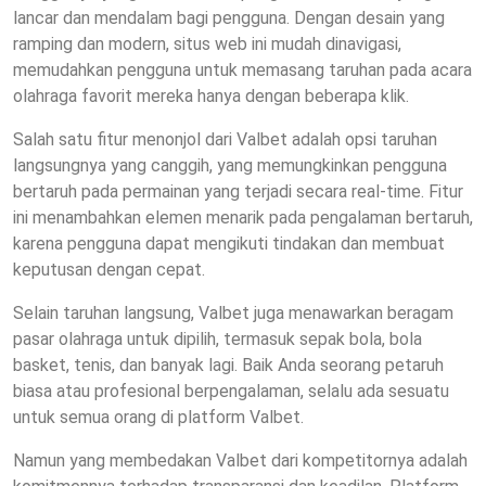
lancar dan mendalam bagi pengguna. Dengan desain yang
ramping dan modern, situs web ini mudah dinavigasi,
memudahkan pengguna untuk memasang taruhan pada acara
olahraga favorit mereka hanya dengan beberapa klik.
Salah satu fitur menonjol dari Valbet adalah opsi taruhan
langsungnya yang canggih, yang memungkinkan pengguna
bertaruh pada permainan yang terjadi secara real-time. Fitur
ini menambahkan elemen menarik pada pengalaman bertaruh,
karena pengguna dapat mengikuti tindakan dan membuat
keputusan dengan cepat.
Selain taruhan langsung, Valbet juga menawarkan beragam
pasar olahraga untuk dipilih, termasuk sepak bola, bola
basket, tenis, dan banyak lagi. Baik Anda seorang petaruh
biasa atau profesional berpengalaman, selalu ada sesuatu
untuk semua orang di platform Valbet.
Namun yang membedakan Valbet dari kompetitornya adalah