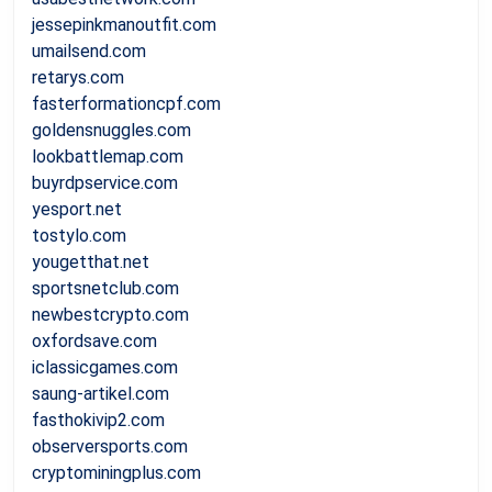
jessepinkmanoutfit.com
umailsend.com
retarys.com
fasterformationcpf.com
goldensnuggles.com
lookbattlemap.com
buyrdpservice.com
yesport.net
tostylo.com
yougetthat.net
sportsnetclub.com
newbestcrypto.com
oxfordsave.com
iclassicgames.com
saung-artikel.com
fasthokivip2.com
observersports.com
cryptominingplus.com