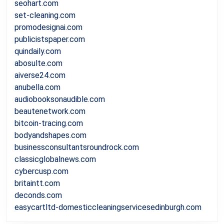
seohart.com
set-cleaning.com
promodesignai.com
publicistspaper.com
quindaily.com
abosulte.com
aiverse24.com
anubella.com
audiobooksonaudible.com
beautenetwork.com
bitcoin-tracing.com
bodyandshapes.com
businessconsultantsroundrock.com
classicglobalnews.com
cybercusp.com
britaintt.com
deconds.com
easycartltd-domesticcleaningservicesedinburgh.com