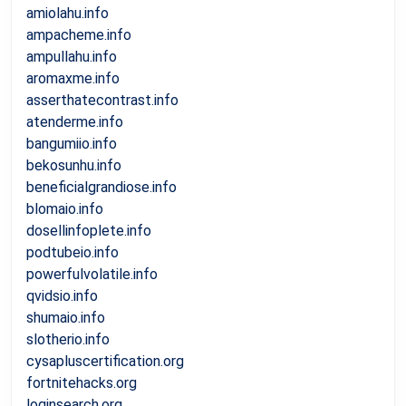
amiolahu.info
ampacheme.info
ampullahu.info
aromaxme.info
asserthatecontrast.info
atenderme.info
bangumiio.info
bekosunhu.info
beneficialgrandiose.info
blomaio.info
dosellinfoplete.info
podtubeio.info
powerfulvolatile.info
qvidsio.info
shumaio.info
slotherio.info
cysapluscertification.org
fortnitehacks.org
loginsearch.org