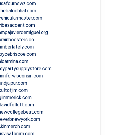
usafournewz.com
thebalochhal.com
vehicularmaster.com
vibesaccent.com
ampajavierdemiguel.org
brainboosters.co
amberlately.com
joycebriscoe.com
aicarmina.com
mypartysupplystore.com
annforwisconsin.com
findjaipur.com
cultofjim.com
glimmerick.com
davidfollett.com
newcollegebeat.com
reverbnewyork.com
skinmerch.com
usvisaforum.com