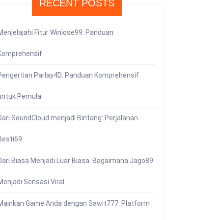
RECENT POSTS
Menjelajahi Fitur Winlose99: Panduan
Komprehensif
Pengertian Parlay4D: Panduan Komprehensif
untuk Pemula
Dari SoundCloud menjadi Bintang: Perjalanan
Besti69
Dari Biasa Menjadi Luar Biasa: Bagaimana Jago89
Menjadi Sensasi Viral
Mainkan Game Anda dengan Sawit777: Platform