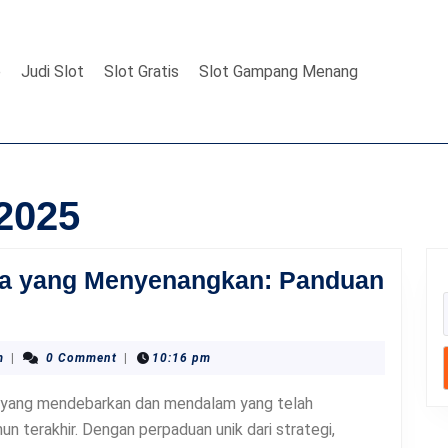
e
Judi Slot
Slot Gratis
Slot Gampang Menang
 2025
ola yang Menyenangkan: Panduan
admin@caiofracini.com
m
|
0 Comment
|
10:16 pm
e yang mendebarkan dan mendalam yang telah
an:
 terakhir. Dengan perpaduan unik dari strategi,