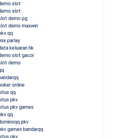
demo slot
demo slot
slot demo pg
slot demo maxwin
pkv qq
mix parlay
data keluaran hk
demo slot gacor
slot demo
qq
bandarqq
poker online
situs qq
situs pkv
situs pkv games
pkv qq
dominoqq pkv
pkv games bandarqq
situs pkv