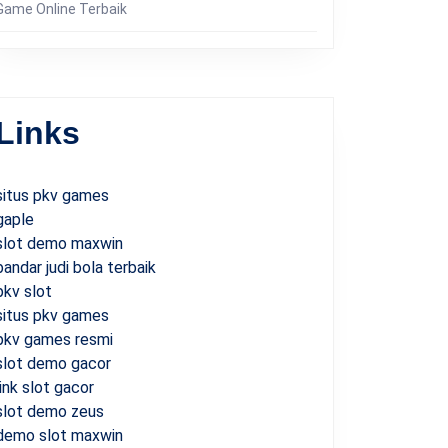
Game Online Terbaik
Links
situs pkv games
gaple
slot demo maxwin
bandar judi bola terbaik
pkv slot
situs pkv games
pkv games resmi
slot demo gacor
link slot gacor
slot demo zeus
demo slot maxwin