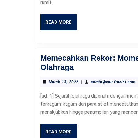
Sekilas
rumit.
Proses
Kreatif
READ
READ MORE
MORE
dan
Inspirasinya
Memecahkan Rekor: Momen
Memecahkan
Olahraga
Rekor:
March
a
March 13, 2026
|
admin@caiofracini.com
Momen
13,
Teratas
2026
[ad_1] Sejarah olahraga dipenuhi dengan m
dalam
terkagum-kagum dan para atlet mencatatkan 
Sejarah
menakjubkan hingga penampilan yang mence
Olahraga
READ
READ MORE