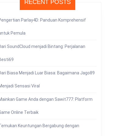
RECENT POSTS
Pengertian Parlay4D: Panduan Komprehensif
untuk Pemula
Dari SoundCloud menjadi Bintang: Perjalanan
Besti69
Dari Biasa Menjadi Luar Biasa: Bagaimana Jago89
Menjadi Sensasi Viral
Mainkan Game Anda dengan Sawit777: Platform
Game Online Terbaik
Temukan Keuntungan Bergabung dengan