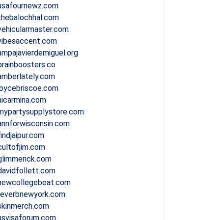
usafournewz.com
thebalochhal.com
vehicularmaster.com
vibesaccent.com
ampajavierdemiguel.org
brainboosters.co
amberlately.com
joycebriscoe.com
aicarmina.com
mypartysupplystore.com
annforwisconsin.com
findjaipur.com
cultofjim.com
glimmerick.com
davidfollett.com
newcollegebeat.com
reverbnewyork.com
skinmerch.com
usvisaforum.com