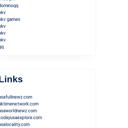
dominoqq
pkv
pkv games
pkv
pkv
pkv
qq
Links
usafullnewz.com
uktimenetwork.com
usaworldnewz.com
todayusaexplore.com
usalocality.com