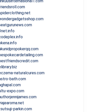
linkuusinternasional1.com
friendsroll.com
spiderclothing.net
wondergadgetsshop.com
seatgurunews.com
3net.info
codeplex.info
okena.info
akunidpropokerqq.com
bespokecardetailing.com
bestfriendscredit.com
elibrary.biz
eczema-naturalcures.com
astro-bath.com
aghapal.com
altu-expo.com
authorjennijames.com
viajearoma.net
tsutsuji-parkin.com