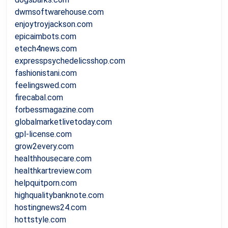
dwmsoftwarehouse.com
enjoytroyjackson.com
epicaimbots.com
etech4news.com
expresspsychedelicsshop.com
fashionistani.com
feelingswed.com
firecabal.com
forbessmagazine.com
globalmarketlivetoday.com
gpl-license.com
grow2every.com
healthhousecare.com
healthkartreview.com
helpquitporn.com
highqualitybanknote.com
hostingnews24.com
hottstyle.com