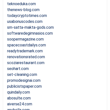
teknoeduka.com
thenews-blog.com
todaycryptotimes.com
usabonuscodes.com
sm-satta-makta-gods.com
softwaredegimnasios.com
soopermagazine.com
spacecoastdailys.com
readytrademark.com
renovationsrated.com
scoziarestaurant.com
seohart.com
set-cleaning.com
promodesignai.com
publicistspaper.com
quindaily.com
abosulte.com
aiverse24.com
anubella.com