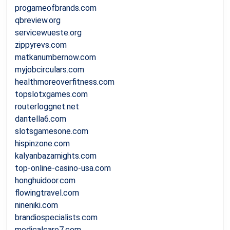
progameofbrands.com
qbreview.org
servicewueste.org
zippyrevs.com
matkanumbernow.com
myjobcirculars.com
healthmoreoverfitness.com
topslotxgames.com
routerloggnet.net
dantella6.com
slotsgamesone.com
hispinzone.com
kalyanbazarnights.com
top-online-casino-usa.com
honghuidoor.com
flowingtravel.com
nineniki.com
brandiospecialists.com
medicalcare7.com