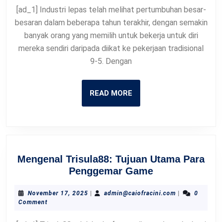
yang
[ad_1] Industri lepas telah melihat pertumbuhan besar-
Merevolus
besaran dalam beberapa tahun terakhir, dengan semakin
Industri
banyak orang yang memilih untuk bekerja untuk diri
Lepas
mereka sendiri daripada diikat ke pekerjaan tradisional
9-5. Dengan
READ
READ MORE
MORE
Mengenal Trisula88: Tujuan Utama Para
Mengenal
Penggemar Game
Trisula88:
Tujuan
November
admin@caiofra
November 17, 2025
|
admin@caiofracini.com
|
0
17,
Comment
Utama
2025
Para