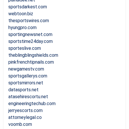
sportsdarkest.com
webtoon.biz
thesportswires.com
hyungpro.com
sportingnewsnet.com
sportstime24day.com
sporteslive.com
theblingblingshields.com
pinkfrenchtipnails.com
newgamestv.com
sportsgallerys.com
sportsmirrors.net
datasports.net
atasehirescortu.net
engineeringtechub.com
jerryescorts.com
attorneylegal.co
voomb.com