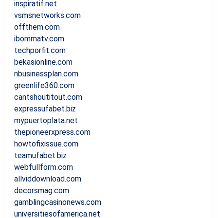
inspiratif.net
vsmsnetworks.com
offthem.com
ibommatv.com
techporfit.com
bekasionline.com
nbusinessplan.com
greenlife360.com
cantshoutitout.com
expressufabet.biz
mypuertoplata.net
thepioneerxpress.com
howtofixissue.com
teamufabet.biz
webfullform.com
allviddownload.com
decorsmag.com
gamblingcasinonews.com
universitiesofamerica.net