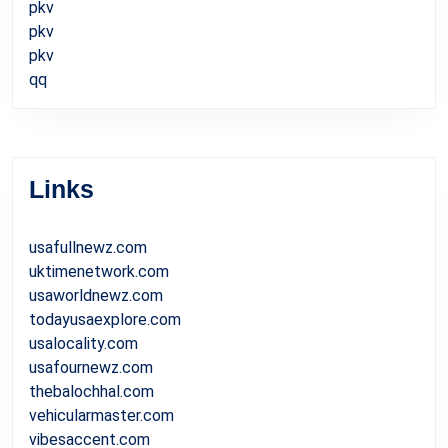
pkv
pkv
pkv
qq
Links
usafullnewz.com
uktimenetwork.com
usaworldnewz.com
todayusaexplore.com
usalocality.com
usafournewz.com
thebalochhal.com
vehicularmaster.com
vibesaccent.com