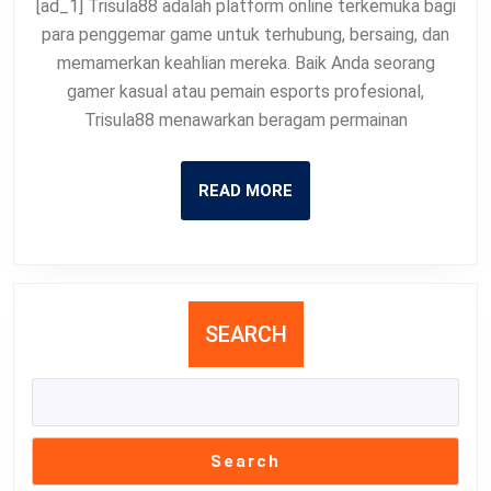
[ad_1] Trisula88 adalah platform online terkemuka bagi
Penggemar
para penggemar game untuk terhubung, bersaing, dan
Game
memamerkan keahlian mereka. Baik Anda seorang
gamer kasual atau pemain esports profesional,
Trisula88 menawarkan beragam permainan
READ
READ MORE
MORE
SEARCH
Search