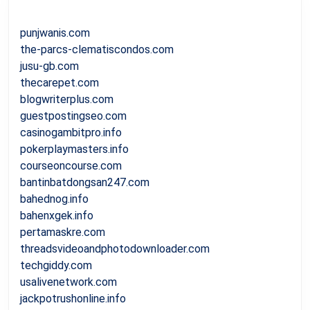
punjwanis.com
the-parcs-clematiscondos.com
jusu-gb.com
thecarepet.com
blogwriterplus.com
guestpostingseo.com
casinogambitpro.info
pokerplaymasters.info
courseoncourse.com
bantinbatdongsan247.com
bahednog.info
bahenxgek.info
pertamaskre.com
threadsvideoandphotodownloader.com
techgiddy.com
usalivenetwork.com
jackpotrushonline.info