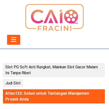
Skip
to
content
Skip
to
content
Open
Button
Slot PG Soft Anti Rungkat, Mainkan Slot Gacor Malam
Ini Tanpa Ribet
Judi Slot
Atlas123: Solusi untuk Tantangan Manajemen
Proyek Anda