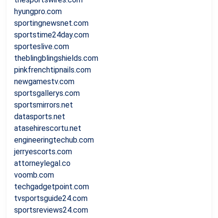
hyungpro.com
sportingnewsnet.com
sportstime24day.com
sporteslive.com
theblingblingshields.com
pinkfrenchtipnails.com
newgamestv.com
sportsgallerys.com
sportsmirrors.net
datasports.net
atasehirescortu.net
engineeringtechub.com
jerryescorts.com
attorneylegal.co
voomb.com
techgadgetpoint.com
tvsportsguide24.com
sportsreviews24.com