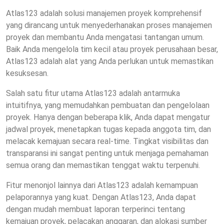
Atlas123 adalah solusi manajemen proyek komprehensif
yang dirancang untuk menyederhanakan proses manajemen
proyek dan membantu Anda mengatasi tantangan umum.
Baik Anda mengelola tim kecil atau proyek perusahaan besar,
Atlas123 adalah alat yang Anda perlukan untuk memastikan
kesuksesan.
Salah satu fitur utama Atlas123 adalah antarmuka
intuitifnya, yang memudahkan pembuatan dan pengelolaan
proyek. Hanya dengan beberapa klik, Anda dapat mengatur
jadwal proyek, menetapkan tugas kepada anggota tim, dan
melacak kemajuan secara real-time. Tingkat visibilitas dan
transparansi ini sangat penting untuk menjaga pemahaman
semua orang dan memastikan tenggat waktu terpenuhi.
Fitur menonjol lainnya dari Atlas123 adalah kemampuan
pelaporannya yang kuat. Dengan Atlas123, Anda dapat
dengan mudah membuat laporan terperinci tentang
kemajuan proyek, pelacakan anggaran, dan alokasi sumber