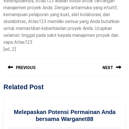
Kesimpulannya, Atlas123 adalah solusi untuk tantangan
manajemen proyek Anda. Dengan antarmuka yang intuitif,
kemampuan pelaporan yang kuat, alat kolaborasi, dan
skalabilitas, Atlas123 memiliki semua yang Anda butuhkan
untuk memastikan keberhasilan proyek Anda. Ucapkan
selamat tinggal pada sakit kepala manajemen proyek dan
sapa Atlas123.
[ad_2]
Post
PREVIOUS
NEXT
navigation
Previous
Next
Related Post
post:
post:
Melepaskan Potensi Permainan Anda
Melepaskan
bersama Warganet88
Potensi