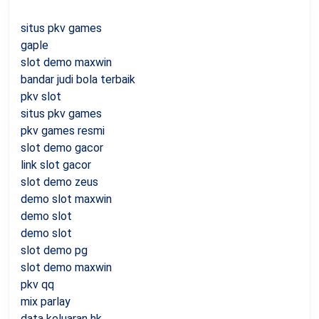
situs pkv games
gaple
slot demo maxwin
bandar judi bola terbaik
pkv slot
situs pkv games
pkv games resmi
slot demo gacor
link slot gacor
slot demo zeus
demo slot maxwin
demo slot
demo slot
slot demo pg
slot demo maxwin
pkv qq
mix parlay
data keluaran hk