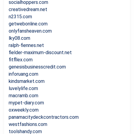
socialhoppers.com
creativedream.net
n2315.com
getwebonline.com
onlyfansheaven.com
lky08.com
ralph-fiennes.net
fielder-maximum-discount.net
fitfllex.com
genesisbusinesscredit.com
inforuang.com
kindsmarket.com
luvelylife.com
macramb.com
mypet-diary.com
oxweekly.com
panamacitydeckcontractors.com
westfashions.com
toolshandy.com