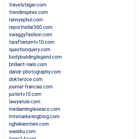
travelstager.com
trendinspires.com
rannyephul.com
reportradar360.com
swaggyfashion.com
taraftariumtv10.com
questionquery.com
bodybuildinglegend.com
brilliant-nails.com
dandr-photography.com
dokteroce.com
journal-francais.com
justintv10.com
lawyerule.com
mediamingleseaco.com
mtsmarketingblog.com
nghekiemtien.com
wasirku.com
tejas24.com