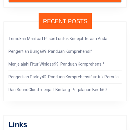
RECENT POSTS
Temukan Manfaat Plisbet untuk Kesejahteraan Anda
Pengertian Bunga99: Panduan Komprehensif
Menjelajahi Fitur Winlose99: Panduan Komprehensif
Pengertian Parlay4D: Panduan Komprehensif untuk Pemula
Dari SoundCloud menjadi Bintang: Perjalanan Besti69
Links