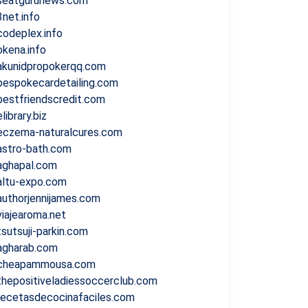
seatgurunews.com
3net.info
codeplex.info
okena.info
akunidpropokerqq.com
bespokecardetailing.com
bestfriendscredit.com
elibrary.biz
eczema-naturalcures.com
astro-bath.com
aghapal.com
altu-expo.com
authorjennijames.com
viajearoma.net
tsutsuji-parkin.com
agharab.com
cheapammousa.com
thepositiveladiessoccerclub.com
recetasdecocinafaciles.com