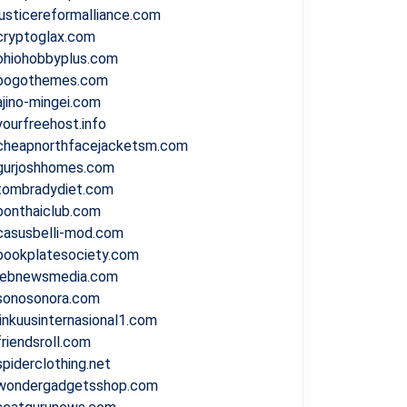
justicereformalliance.com
cryptoglax.com
ohiohobbyplus.com
bogothemes.com
ajino-mingei.com
yourfreehost.info
cheapnorthfacejacketsm.com
gurjoshhomes.com
tombradydiet.com
bonthaiclub.com
casusbelli-mod.com
bookplatesociety.com
lebnewsmedia.com
sonosonora.com
linkuusinternasional1.com
friendsroll.com
spiderclothing.net
wondergadgetsshop.com