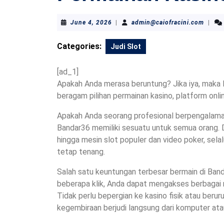
June
admin
June 4, 2026
|
admin@caiofracini.com
|
4,
2026
Categories:
Judi Slot
[ad_1]
Apakah Anda merasa beruntung? Jika iya, maka 
beragam pilihan permainan kasino, platform onlin
Apakah Anda seorang profesional berpengalama
Bandar36 memiliki sesuatu untuk semua orang. D
hingga mesin slot populer dan video poker, sel
tetap tenang.
Salah satu keuntungan terbesar bermain di Ba
beberapa klik, Anda dapat mengakses berbagai
Tidak perlu bepergian ke kasino fisik atau be
kegembiraan berjudi langsung dari komputer ata