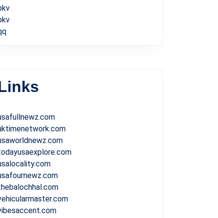
pkv
pkv
qq
Links
usafullnewz.com
uktimenetwork.com
usaworldnewz.com
todayusaexplore.com
usalocality.com
usafournewz.com
thebalochhal.com
vehicularmaster.com
vibesaccent.com