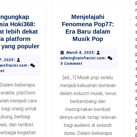
ngungkap
Menjelajahi
sia Hoki368:
Fenomena Pop77:
at lebih dekat
Era Baru dalam
Menjelajahi
a platform
Musik Pop
Mengungkap
Fenomena
 yang populer
Rahasia
Pop77:
March
March 8, 2025
|
8,
admin@caiofraci
admin@caiofracini.com
|
Hoki368:
Era
April
 7, 2025
|
2025
0 Comment
7,
admin@caiofracini.com
iofracini.com
|
Melihat
Baru
2025
nt
lebih
dalam
[ad_1] Musik pop selalu
dekat
Musik
 Dalam beberapa
menjadi kekuatan dominan
pada
Pop
erakhir, platform
dalam industri musik, terus
platform
telah menjadi cara
berkembang dan
online
 bagi orang untuk
menciptakan kembali
yang
ubung, berbagi
dirinya untuk tetap relevan
populer
asi, dan terlibat
bagi audiens di seluruh
erbagai kegiatan.
dunia. Dalam beberapa