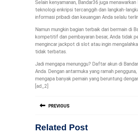
Selain kenyamanan, Bandar36 juga menawarkan 
teknologi enkripsi tercanggih dan langkah-lan
informasi pribadi dan keuangan Anda selalu terli
Namun mungkin bagian terbaik dari bermain di 
kompetitif dan pembayaran besar, Anda tidak p
mengincar jackpot di slot atau ingin mengalahk
tidak terbatas.
Jadi mengapa menunggu? Daftar akun di Bandar36
Anda. Dengan antarmuka yang ramah pengguna, g
mengapa banyak pemain yang beruntung dengan
[ad_2]
Post
PREVIOUS
navigation
Previous
Related Post
post: