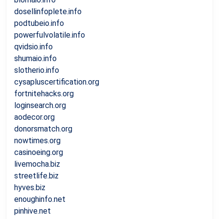
dosellinfoplete.info
podtubeio.info
powerfulvolatile.info
qvidsio.info
shumaio.info
slotherio.info
cysapluscertification.org
fortnitehacks.org
loginsearch.org
aodecor.org
donorsmatch.org
nowtimes.org
casinoeing.org
livemocha.biz
streetlife.biz
hyves.biz
enoughinfo.net
pinhive.net