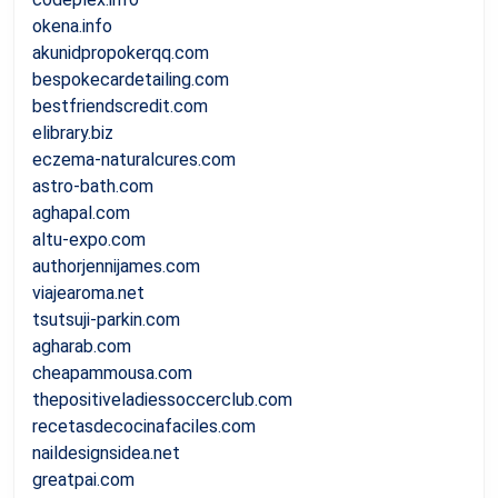
okena.info
akunidpropokerqq.com
bespokecardetailing.com
bestfriendscredit.com
elibrary.biz
eczema-naturalcures.com
astro-bath.com
aghapal.com
altu-expo.com
authorjennijames.com
viajearoma.net
tsutsuji-parkin.com
agharab.com
cheapammousa.com
thepositiveladiessoccerclub.com
recetasdecocinafaciles.com
naildesignsidea.net
greatpai.com