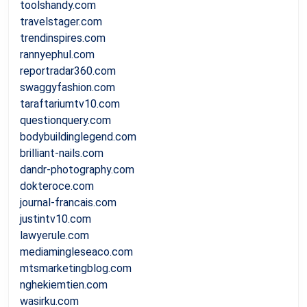
toolshandy.com
travelstager.com
trendinspires.com
rannyephul.com
reportradar360.com
swaggyfashion.com
taraftariumtv10.com
questionquery.com
bodybuildinglegend.com
brilliant-nails.com
dandr-photography.com
dokteroce.com
journal-francais.com
justintv10.com
lawyerule.com
mediamingleseaco.com
mtsmarketingblog.com
nghekiemtien.com
wasirku.com