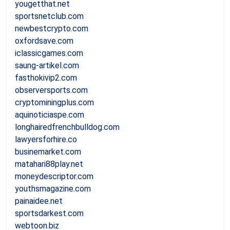
yougetthat.net
sportsnetclub.com
newbestcrypto.com
oxfordsave.com
iclassicgames.com
saung-artikel.com
fasthokivip2.com
observersports.com
cryptominingplus.com
aquinoticiaspe.com
longhairedfrenchbulldog.com
lawyersforhire.co
businemarket.com
matahari88play.net
moneydescriptor.com
youthsmagazine.com
painaidee.net
sportsdarkest.com
webtoon.biz