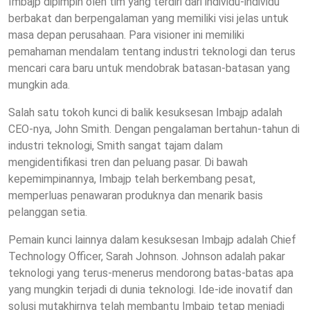
Imbajp dipimpin oleh tim yang terdiri dari individu-individu
berbakat dan berpengalaman yang memiliki visi jelas untuk
masa depan perusahaan. Para visioner ini memiliki
pemahaman mendalam tentang industri teknologi dan terus
mencari cara baru untuk mendobrak batasan-batasan yang
mungkin ada.
Salah satu tokoh kunci di balik kesuksesan Imbajp adalah
CEO-nya, John Smith. Dengan pengalaman bertahun-tahun di
industri teknologi, Smith sangat tajam dalam
mengidentifikasi tren dan peluang pasar. Di bawah
kepemimpinannya, Imbajp telah berkembang pesat,
memperluas penawaran produknya dan menarik basis
pelanggan setia.
Pemain kunci lainnya dalam kesuksesan Imbajp adalah Chief
Technology Officer, Sarah Johnson. Johnson adalah pakar
teknologi yang terus-menerus mendorong batas-batas apa
yang mungkin terjadi di dunia teknologi. Ide-ide inovatif dan
solusi mutakhirnya telah membantu Imbajp tetap menjadi