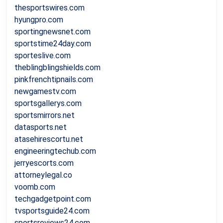
thesportswires.com
hyungpro.com
sportingnewsnet.com
sportstime24day.com
sporteslive.com
theblingblingshields.com
pinkfrenchtipnails.com
newgamestv.com
sportsgallerys.com
sportsmirrors.net
datasports.net
atasehirescortu.net
engineeringtechub.com
jerryescorts.com
attorneylegal.co
voomb.com
techgadgetpoint.com
tvsportsguide24.com
sportsreviews24.com