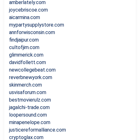
amberlately.com
joycebriscoe.com
aicarmina.com
mypartysupplystore.com
annforwisconsin.com
findjaipur.com
cultofjim.com
glimmerick.com
davidfollett.com
newcollegebeat.com
reverbnewyork.com
skinmerch.com
usvisaforum.com
bestmovierulz.com
jagalchi-trade.com
loopersound.com
minapenelope.com
justicereformalliance.com
cryptoglax.com