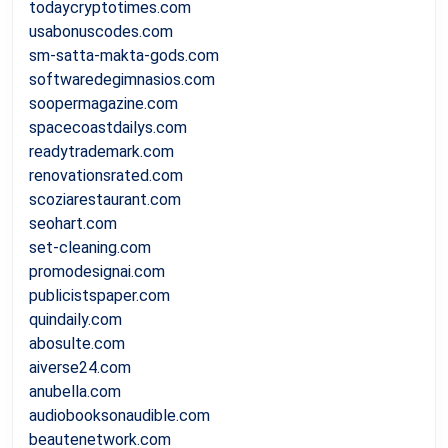
todaycryptotimes.com
usabonuscodes.com
sm-satta-makta-gods.com
softwaredegimnasios.com
soopermagazine.com
spacecoastdailys.com
readytrademark.com
renovationsrated.com
scoziarestaurant.com
seohart.com
set-cleaning.com
promodesignai.com
publicistspaper.com
quindaily.com
abosulte.com
aiverse24.com
anubella.com
audiobooksonaudible.com
beautenetwork.com