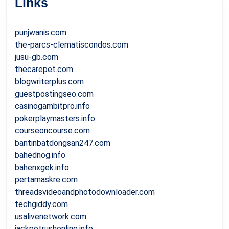
Links
punjwanis.com
the-parcs-clematiscondos.com
jusu-gb.com
thecarepet.com
blogwriterplus.com
guestpostingseo.com
casinogambitpro.info
pokerplaymasters.info
courseoncourse.com
bantinbatdongsan247.com
bahednog.info
bahenxgek.info
pertamaskre.com
threadsvideoandphotodownloader.com
techgiddy.com
usalivenetwork.com
jackpotrushonline.info