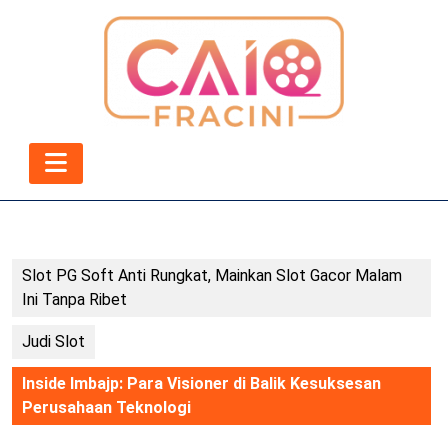
Skip
to
content
Skip
to
content
Open
Button
Slot PG Soft Anti Rungkat, Mainkan Slot Gacor Malam
Ini Tanpa Ribet
Judi Slot
Inside Imbajp: Para Visioner di Balik Kesuksesan
Perusahaan Teknologi