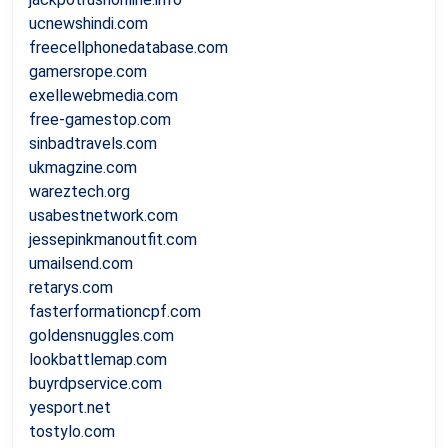
ucnewshindi.com
freecellphonedatabase.com
gamersrope.com
exellewebmedia.com
free-gamestop.com
sinbadtravels.com
ukmagzine.com
wareztech.org
usabestnetwork.com
jessepinkmanoutfit.com
umailsend.com
retarys.com
fasterformationcpf.com
goldensnuggles.com
lookbattlemap.com
buyrdpservice.com
yesport.net
tostylo.com