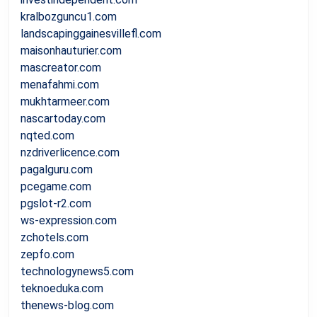
kralbozguncu1.com
landscapinggainesvillefl.com
maisonhauturier.com
mascreator.com
menafahmi.com
mukhtarmeer.com
nascartoday.com
nqted.com
nzdriverlicence.com
pagalguru.com
pcegame.com
pgslot-r2.com
ws-expression.com
zchotels.com
zepfo.com
technologynews5.com
teknoeduka.com
thenews-blog.com