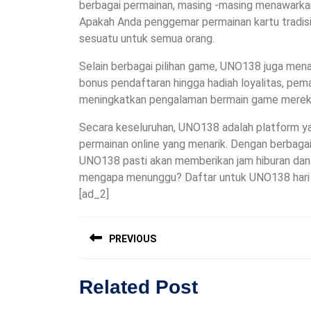
berbagai permainan, masing -masing menawarka
Apakah Anda penggemar permainan kartu tradisio
sesuatu untuk semua orang.
Selain berbagai pilihan game, UNO138 juga men
bonus pendaftaran hingga hadiah loyalitas, pe
meningkatkan pengalaman bermain game mereka
Secara keseluruhan, UNO138 adalah platform ya
permainan online yang menarik. Dengan berbagai
UNO138 pasti akan memberikan jam hiburan dan 
mengapa menunggu? Daftar untuk UNO138 hari ini
[ad_2]
Post
PREVIOUS
navigation
Previous
Related Post
post: