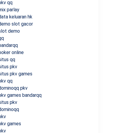
pkv qq
mix parlay
data keluaran hk
demo slot gacor
slot demo
qq
bandarqq
poker online
situs qq
situs pkv
onal
situs pkv games
ni.com
pkv qq
dominoqq pkv
pkv games bandarqq
n
situs pkv
akatan
dominoqq
pkv
pkv games
ayaan
pkv