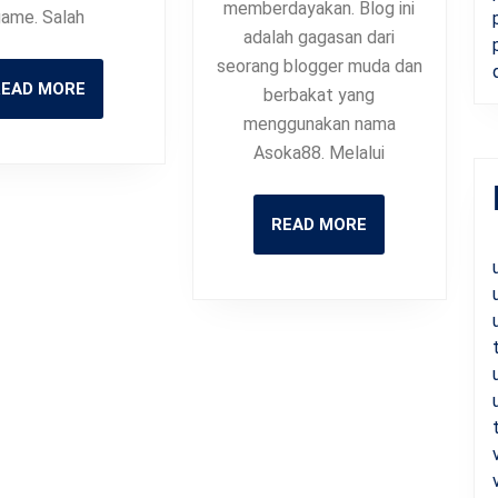
memberdayakan. Blog ini
ame. Salah
adalah gagasan dari
seorang blogger muda dan
READ
READ MORE
berbakat yang
MORE
menggunakan nama
Asoka88. Melalui
READ
READ MORE
MORE