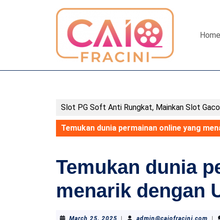
Skip
to
content
Hom
Skip
to
content
Slot PG Soft Anti Rungkat, Mainkan Slot Gaco
Temukan dunia permainan online yang me
Temukan dunia pe
menarik dengan
March
adm
March 25, 2025
|
admin@caiofracini.com
|