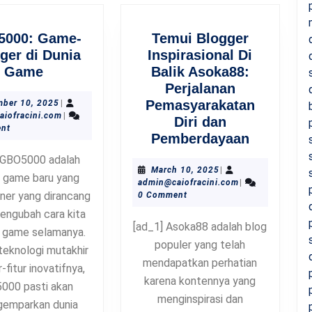
000: Game-
Temui Blogger
ger di Dunia
Inspirasional Di
GBO5000:
Game
Balik Asoka88:
Game-
Perjalanan
Changer
November
Pemasyarakatan
ber 10, 2025
|
10,
admin@caiofracini.com
iofracini.com
|
di
Diri dan
2025
nt
Dunia
Temui
Pemberdayaan
Game
Blogger
 GBO5000 adalah
Inspirasi
March
March 10, 2025
|
 game baru yang
10,
admin@caiofraci
admin@caiofracini.com
|
Di
oner yang dirancang
2025
0 Comment
Balik
engubah cara kita
Asoka88:
[ad_1] Asoka88 adalah blog
 game selamanya.
Perjalana
populer yang telah
teknologi mutakhir
Pemasyar
mendapatkan perhatian
r-fitur inovatifnya,
Diri
karena kontennya yang
000 pasti akan
dan
menginspirasi dan
Pemberd
emparkan dunia