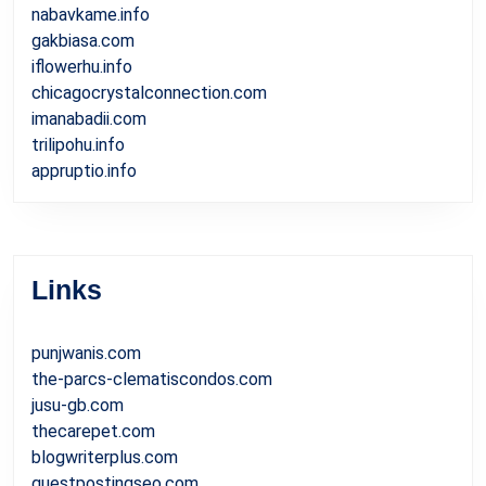
nabavkame.info
gakbiasa.com
iflowerhu.info
chicagocrystalconnection.com
imanabadii.com
trilipohu.info
appruptio.info
Links
punjwanis.com
the-parcs-clematiscondos.com
jusu-gb.com
thecarepet.com
blogwriterplus.com
guestpostingseo.com