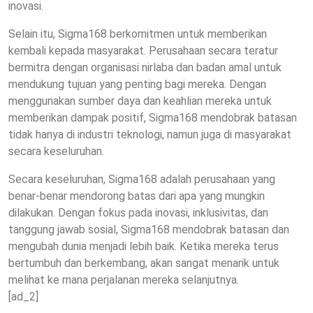
inovasi.
Selain itu, Sigma168 berkomitmen untuk memberikan
kembali kepada masyarakat. Perusahaan secara teratur
bermitra dengan organisasi nirlaba dan badan amal untuk
mendukung tujuan yang penting bagi mereka. Dengan
menggunakan sumber daya dan keahlian mereka untuk
memberikan dampak positif, Sigma168 mendobrak batasan
tidak hanya di industri teknologi, namun juga di masyarakat
secara keseluruhan.
Secara keseluruhan, Sigma168 adalah perusahaan yang
benar-benar mendorong batas dari apa yang mungkin
dilakukan. Dengan fokus pada inovasi, inklusivitas, dan
tanggung jawab sosial, Sigma168 mendobrak batasan dan
mengubah dunia menjadi lebih baik. Ketika mereka terus
bertumbuh dan berkembang, akan sangat menarik untuk
melihat ke mana perjalanan mereka selanjutnya.
[ad_2]