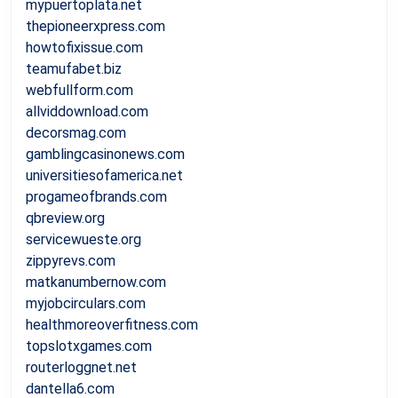
mypuertoplata.net
thepioneerxpress.com
howtofixissue.com
teamufabet.biz
webfullform.com
allviddownload.com
decorsmag.com
gamblingcasinonews.com
universitiesofamerica.net
progameofbrands.com
qbreview.org
servicewueste.org
zippyrevs.com
matkanumbernow.com
myjobcirculars.com
healthmoreoverfitness.com
topslotxgames.com
routerloggnet.net
dantella6.com