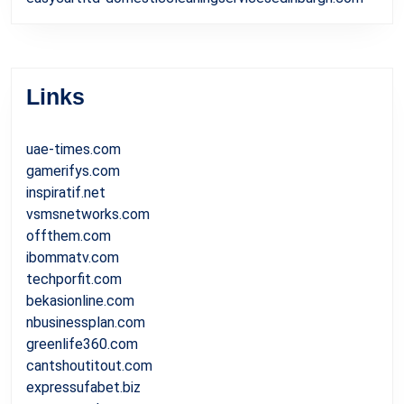
Links
uae-times.com
gamerifys.com
inspiratif.net
vsmsnetworks.com
offthem.com
ibommatv.com
techporfit.com
bekasionline.com
nbusinessplan.com
greenlife360.com
cantshoutitout.com
expressufabet.biz