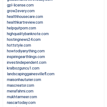
gpl-license.com
grow2every.com
healthhousecare.com
healthkartreview.com
helpquitporn.com
highqualitybanknote.com
hostingnews24.com
hottstyle.com
howtodiyanything.com
inspiringearthlings.com
investindependent.com
kralbozguncu1.com
landscapinggainesvillefl.com
maisonhauturier.com
mascreator.com
menafahmi.com
mukhtarmeer.com
nascartoday.com