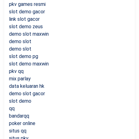
pkv games resmi
slot demo gacor
link slot gacor
slot demo zeus
demo slot maxwin
demo slot
demo slot
slot demo pg
slot demo maxwin
pkv qq
mix parlay
data keluaran hk
demo slot gacor
slot demo
qq
bandarqq
poker online
situs qq
situs pkv