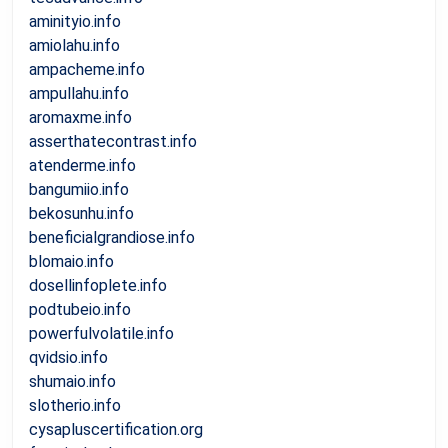
aminityio.info
amiolahu.info
ampacheme.info
ampullahu.info
aromaxme.info
asserthatecontrast.info
atenderme.info
bangumiio.info
bekosunhu.info
beneficialgrandiose.info
blomaio.info
dosellinfoplete.info
podtubeio.info
powerfulvolatile.info
qvidsio.info
shumaio.info
slotherio.info
cysapluscertification.org