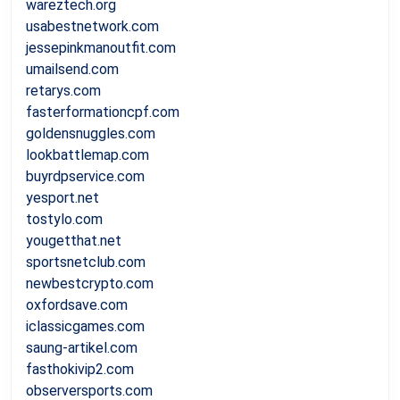
wareztech.org
usabestnetwork.com
jessepinkmanoutfit.com
umailsend.com
retarys.com
fasterformationcpf.com
goldensnuggles.com
lookbattlemap.com
buyrdpservice.com
yesport.net
tostylo.com
yougetthat.net
sportsnetclub.com
newbestcrypto.com
oxfordsave.com
iclassicgames.com
saung-artikel.com
fasthokivip2.com
observersports.com