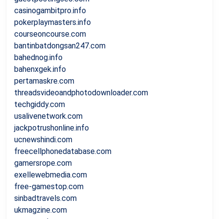
casinogambitpro.info
pokerplaymasters.info
courseoncourse.com
bantinbatdongsan247.com
bahednog.info
bahenxgek.info
pertamaskre.com
threadsvideoandphotodownloader.com
techgiddy.com
usalivenetwork.com
jackpotrushonline.info
ucnewshindi.com
freecellphonedatabase.com
gamersrope.com
exellewebmedia.com
free-gamestop.com
sinbadtravels.com
ukmagzine.com