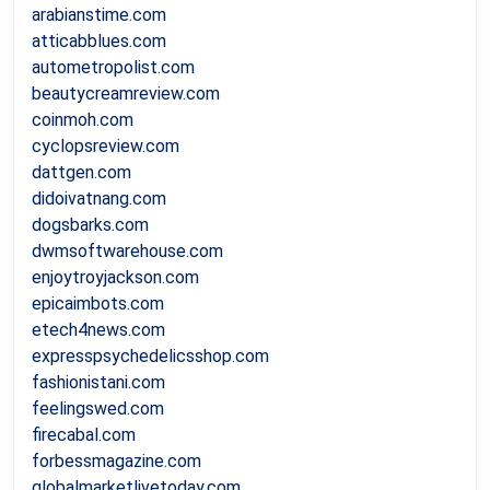
arabianstime.com
atticabblues.com
autometropolist.com
beautycreamreview.com
coinmoh.com
cyclopsreview.com
dattgen.com
didoivatnang.com
dogsbarks.com
dwmsoftwarehouse.com
enjoytroyjackson.com
epicaimbots.com
etech4news.com
expresspsychedelicsshop.com
fashionistani.com
feelingswed.com
firecabal.com
forbessmagazine.com
globalmarketlivetoday.com