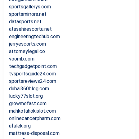
sportsgallerys.com
sportsmirrors.net
datasports.net
atasehirescortu.net
engineeringtechub.com
jerryescorts.com
attorneylegal.co
voomb.com
techgadgetpoint.com
tvsportsguide24.com
sportsreviews24.com
dubai360blog.com
lucky77slot.org
growmefast.com
mahkotahokislot.com
onlinecancerpharm.com
ufalek.org
mattress-disposal.com