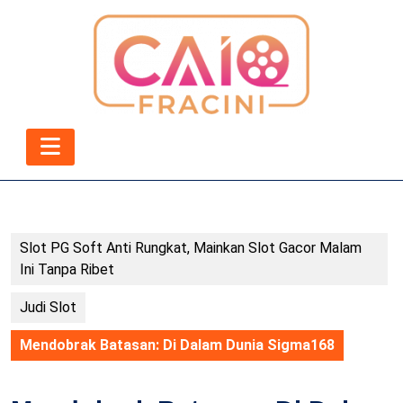
Skip
to
content
Skip
to
content
Open
Button
Slot PG Soft Anti Rungkat, Mainkan Slot Gacor Malam
Ini Tanpa Ribet
Judi Slot
Mendobrak Batasan: Di Dalam Dunia Sigma168