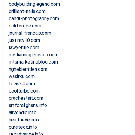
bodybuildinglegend.com
brilliant-nails.com
dandr-photography.com
dokteroce.com
journal-francais.com
justintv10.com
lawyerule.com
mediamingleseaco.com
mtsmarketingblog.com
nghekiemtien.com
wasirku.com
tejas24.com
poolturbo.com
prachestait.com
artforafghans.info
airvendio.info
healthexe.info
puretecx.info
tecadvance.info