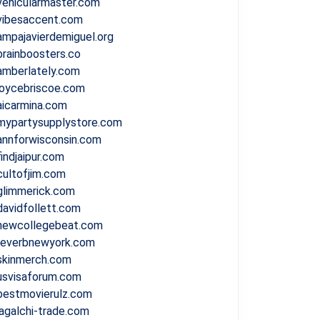
vehicularmaster.com
vibesaccent.com
ampajavierdemiguel.org
brainboosters.co
amberlately.com
joycebriscoe.com
aicarmina.com
mypartysupplystore.com
annforwisconsin.com
findjaipur.com
cultofjim.com
glimmerick.com
davidfollett.com
newcollegebeat.com
reverbnewyork.com
skinmerch.com
usvisaforum.com
bestmovierulz.com
jagalchi-trade.com