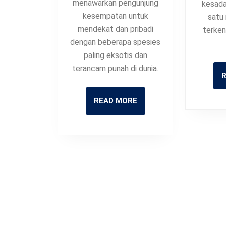
menawarkan pengunjung
kesada
Safari88
kesempatan untuk
satu 
mendekat dan pribadi
terken
dengan beberapa spesies
paling eksotis dan
terancam punah di dunia.
READ
READ MORE
MORE