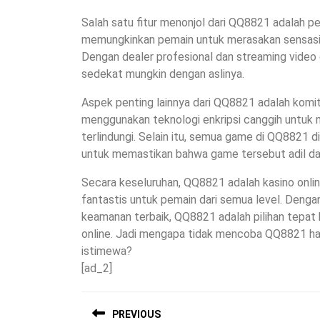
Salah satu fitur menonjol dari QQ8821 adalah p
memungkinkan pemain untuk merasakan sensasi 
Dengan dealer profesional dan streaming video d
sedekat mungkin dengan aslinya.
Aspek penting lainnya dari QQ8821 adalah kom
menggunakan teknologi enkripsi canggih untu
terlindungi. Selain itu, semua game di QQ8821 d
untuk memastikan bahwa game tersebut adil da
Secara keseluruhan, QQ8821 adalah kasino onl
fantastis untuk pemain dari semua level. Denga
keamanan terbaik, QQ8821 adalah pilihan tepat b
online. Jadi mengapa tidak mencoba QQ8821 hari 
istimewa?
[ad_2]
Post
PREVIOUS