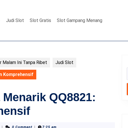
e
Judi Slot
Slot Gratis
Slot Gampang Menang
r Malam Ini Tanpa Ribet
Judi Slot
an Komprehensif
a Menarik QQ8821:
hensif
admin@caiofracini.com
|
0 Comment
|
7:25 am