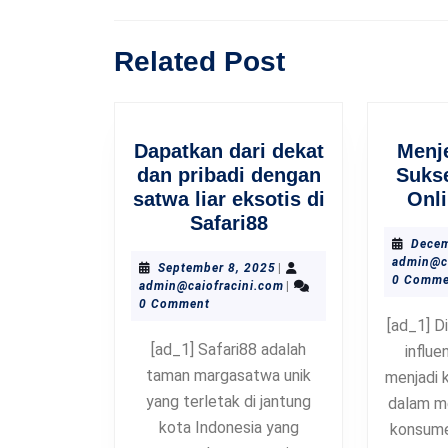
navigation
Previous
Related Post
post:
Dapatkan dari dekat
Menje
dan pribadi dengan
Sukse
satwa liar eksotis di
Onli
Dapatkan
Safari88
dari
Decem
admin@ca
dekat
September
September 8, 2025
|
0 Comme
8,
admin@caiofracini.com
admin@caiofracini.com
|
dan
2025
0 Comment
pribadi
[ad_1] Di
dengan
[ad_1] Safari88 adalah
influe
satwa
taman margasatwa unik
menjadi 
liar
yang terletak di jantung
dalam m
eksotis
kota Indonesia yang
konsum
di