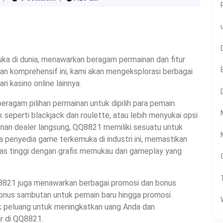
uka di dunia, menawarkan beragam permainan dan fitur
san komprehensif ini, kami akan mengeksplorasi berbagai
kasino online lainnya.
agam pilihan permainan untuk dipilih para pemain.
seperti blackjack dan roulette, atau lebih menyukai opsi
inan dealer langsung, QQ8821 memiliki sesuatu untuk
a penyedia game terkemuka di industri ini, memastikan
tas tinggi dengan grafis memukau dan gameplay yang
Q8821 juga menawarkan berbagai promosi dan bonus
bonus sambutan untuk pemain baru hingga promosi
ak peluang untuk meningkatkan uang Anda dan
r di QQ8821.