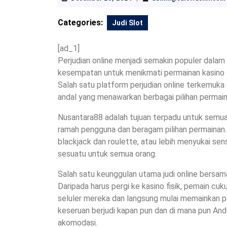
25,
2024
Categories:
Judi Slot
[ad_1]
Perjudian online menjadi semakin populer dala
kesempatan untuk menikmati permainan kasino f
Salah satu platform perjudian online terkemuka 
andal yang menawarkan berbagai pilihan permain
Nusantara88 adalah tujuan terpadu untuk semua
ramah pengguna dan beragam pilihan permainan.
blackjack dan roulette, atau lebih menyukai sen
sesuatu untuk semua orang.
Salah satu keunggulan utama judi online bersa
Daripada harus pergi ke kasino fisik, pemain cu
seluler mereka dan langsung mulai memainkan pe
keseruan berjudi kapan pun dan di mana pun And
akomodasi.