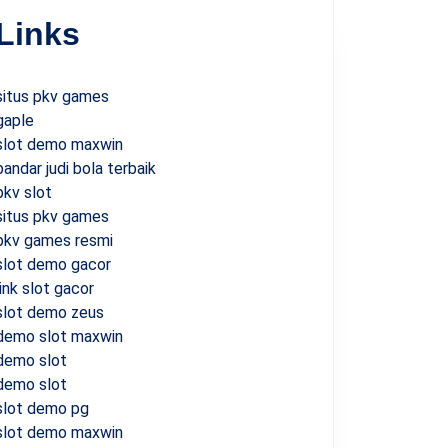
Links
situs pkv games
gaple
slot demo maxwin
bandar judi bola terbaik
pkv slot
situs pkv games
pkv games resmi
slot demo gacor
link slot gacor
slot demo zeus
demo slot maxwin
demo slot
demo slot
slot demo pg
slot demo maxwin