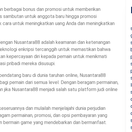
n berbagai bonus dan promosi untuk memberikan
us sambutan untuk anggota baru hingga promosi
ak cara untuk meningkatkan uang Anda dan meningkatkan
e dengan Nusantara88 adalah keamanan dan ketenangan
 teknologi enkripsi tercanggih untuk memastikan bahwa
kan kepercayaan diri kepada pemain untuk menikmati
si pribadi mereka disusupi.
endatang baru di dunia taruhan online, Nusantara88
 bagi pemain dari semua level. Dengan beragam permainan,
 jika Nusantara88 menjadi salah satu platform judi online
eruannya dan mulailah menjelajahi dunia perjudian
eragam permainan, promosi, dan opsi pembayaran yang
n bermain game yang mendebarkan dan bermanfaat.