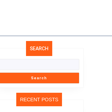
SEARCH
Search
RECENT POSTS