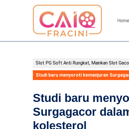
Skip
to
content
Hom
Skip
to
content
Slot PG Soft Anti Rungkat, Mainkan Slot Gaco
Studi baru menyoroti kemanjuran Surgaga
Studi baru menyo
Surgagacor dala
kolesterol