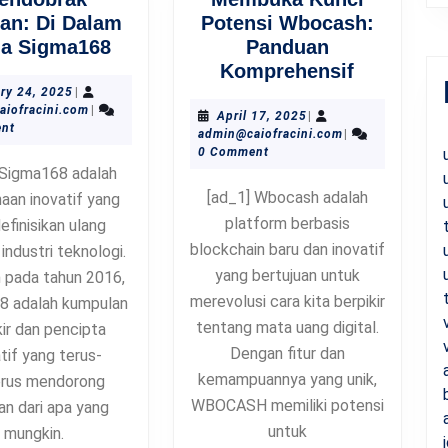
an: Di Dalam
Potensi Wbocash:
Mendobrak
ia Sigma168
Panduan
Batasan:
Membuka
Komprehensif
Di
Kunci
January
ry 24, 2025
|
24,
admin@caiofracini.com
iofracini.com
|
Dalam
Potensi
April
April 17, 2025
|
2025
nt
17,
admin@caiofraci
admin@caiofracini.com
|
Dunia
Wbocash
2025
0 Comment
Sigma168
Panduan
 Sigma168 adalah
Komprehe
[ad_1] Wbocash adalah
aan inovatif yang
platform berbasis
finisikan ulang
blockchain baru dan inovatif
industri teknologi.
yang bertujuan untuk
n pada tahun 2016,
merevolusi cara kita berpikir
8 adalah kumpulan
tentang mata uang digital.
ir dan pencipta
Dengan fitur dan
tif yang terus-
kemampuannya yang unik,
rus mendorong
WBOCASH memiliki potensi
an dari apa yang
untuk
mungkin.