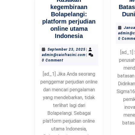
kegembiraan
Batas
Bolapelangi:
Dun
platform perjudian
online utama
Janua
admin@ca
Rasakan
Indonesia
0 Comme
kegembiraan
Bolapelangi:
September
September 23, 2025
|
[ad_1]
23,
admin@caiofracini.com
admin@caiofracini.com
|
platform
perusah
2025
0 Comment
perjudian
mende
online
[ad_1] Jika Anda seorang
batasan 
utama
penggemar perjudian online
Didirika
Indonesia
dan mencari pengalaman
Sigma16
yang mendebarkan, tidak
pemik
terlihat lagi dari
inova
Bolapelangi. Sebagai
mene
platform perjudian online
batas
utama Indonesia,