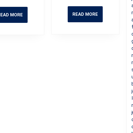
READ
READ MORE
READ
READ MORE
MORE
MORE