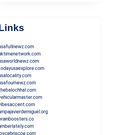
Links
ni.com
:
usafullnewz.com
uktimenetwork.com
nsif
usaworldnewz.com
todayusaexplore.com
usalocality.com
usafournewz.com
thebalochhal.com
vehicularmaster.com
vibesaccent.com
ampajavierdemiguel.org
brainboosters.co
amberlately.com
joycebriscoe.com