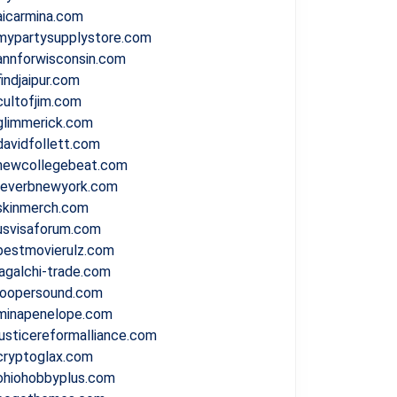
aicarmina.com
mypartysupplystore.com
annforwisconsin.com
findjaipur.com
cultofjim.com
glimmerick.com
davidfollett.com
newcollegebeat.com
reverbnewyork.com
skinmerch.com
usvisaforum.com
bestmovierulz.com
jagalchi-trade.com
loopersound.com
minapenelope.com
justicereformalliance.com
cryptoglax.com
ohiohobbyplus.com