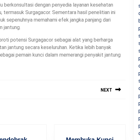
alu berkonsultasi dengan penyedia layanan kesehatan
termasuk Surgagacor. Sementara hasil penelitian ini
 untuk sepenuhnya memahami efek jangka panjang dari
n jantung.
oroti potensi Surgagacor sebagai alat yang berharga
an jantung secara keseluruhan. Ketika lebih banyak
 sebagai pemain kunci dalam memerangi penyakit jantung
NEXT
Next
post:
endobrak
Membuka Kunci