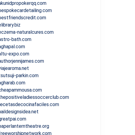
akunidpropokerqq.com
bespokecardetailing.com
bestfriendscredit.com
elibrary.biz
eczema-naturalcures.com
astro-bath.com
aghapal.com
altu-expo.com
authorjennijames.com
viajearoma.net
tsutsuji-parkin.com
agharab.com
cheapammousa.com
thepositiveladiessoccerclub.com
recetasdecocinafaciles.com
naildesignsidea.net
greatpai.com
paperlanterntheatre.org
freeworshipnetwork.com