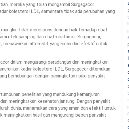
litian, mereka yang telah mengambil Surgagacor
adar kolesterol LDL, sementara tidak ada perubahan yang
ng mungkin tidak merespons dengan baik terhadap obat
ami efek samping dari obat-obatan ini. Surgagacor,
n, menawarkan alternatif yang aman dan efektif untuk
agacor dalam mengurangi peradangan dan meningkatkan
menurunkan kadar kolesterol LDL, Surgagacor ditemukan
ang berhubungan dengan peningkatan risiko penyakit
ertumbuhan penelitian yang mendukung kemanjuran
 dan meningkatkan kesehatan jantung. Dengan penyakit
luruh dunia, menemukan cara yang aman dan efektif untuk
uk meningkatkan hasil dan mengurangi beban penyakit