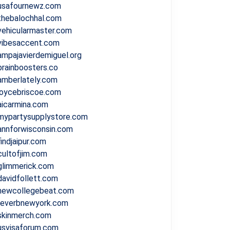
usafournewz.com
thebalochhal.com
vehicularmaster.com
vibesaccent.com
ampajavierdemiguel.org
brainboosters.co
amberlately.com
joycebriscoe.com
aicarmina.com
mypartysupplystore.com
annforwisconsin.com
findjaipur.com
cultofjim.com
glimmerick.com
davidfollett.com
newcollegebeat.com
reverbnewyork.com
skinmerch.com
usvisaforum.com