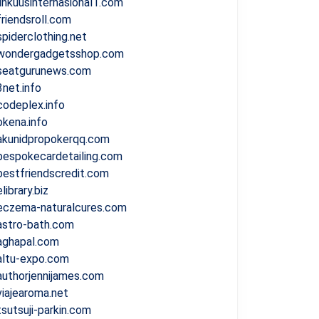
linkuusinternasional1.com
friendsroll.com
spiderclothing.net
wondergadgetsshop.com
seatgurunews.com
3net.info
codeplex.info
okena.info
akunidpropokerqq.com
bespokecardetailing.com
bestfriendscredit.com
elibrary.biz
eczema-naturalcures.com
astro-bath.com
aghapal.com
altu-expo.com
authorjennijames.com
viajearoma.net
tsutsuji-parkin.com