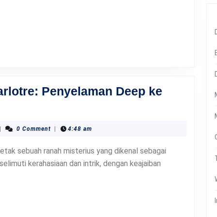
rlotre: Penyelaman Deep ke
ungkap
ri
dmin@caiofracini.com
|
0 Comment
|
4:48 am
rlotre:
elaman
letak sebuah ranah misterius yang dikenal sebagai
iselimuti kerahasiaan dan intrik, dengan keajaiban
a