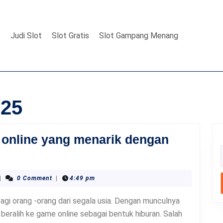
e
Judi Slot
Slot Gratis
Slot Gampang Menang
025
online yang menarik dengan
dmin@caiofracini.com
|
0 Comment
|
4:49 pm
bagi orang -orang dari segala usia. Dengan munculnya
beralih ke game online sebagai bentuk hiburan. Salah