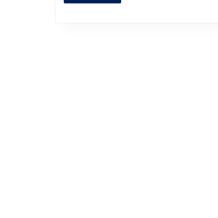
MORE
Miste