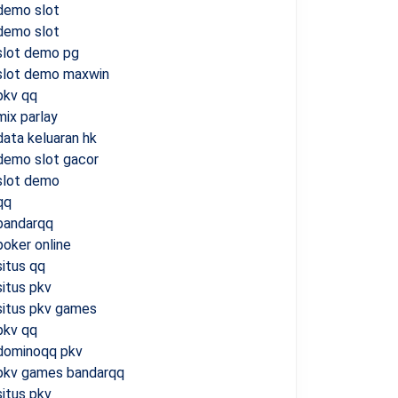
demo slot
demo slot
slot demo pg
slot demo maxwin
pkv qq
mix parlay
data keluaran hk
demo slot gacor
slot demo
qq
bandarqq
poker online
situs qq
situs pkv
situs pkv games
pkv qq
dominoqq pkv
pkv games bandarqq
situs pkv